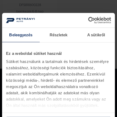
DFS818300228
beérkezés 6-8 nap
256.750 Ft
termék / oldal
Beleegyezés
Részletek
A sütikről
Ez a weboldal sütiket használ
Sütiket használunk a tartalmak és hirdetések személyre
szabásához, közösségi funkciók biztosításához,
valamint weboldalforgalmunk elemzéséhez. Ezenkívül
közösségi média-, hirdető- és elemező partnereinkkel
megosztjuk az Ön weboldalhasználatra vonatkozó
adatait, akik kombinálhatják az adatokat más olyan
Több mint 150 000 darabos
adatokkal, amelyeket Ön adott meg számukra vagy az
készletünk van, amely akár azonnal
Ön által használt más szolgáltatásokból gyűjtöttek.
ügyfeleink rendelkezésére áll.
+36 1 281 8000