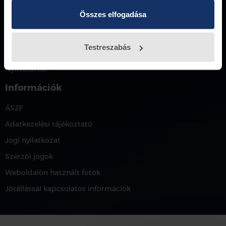
Összes elfogadása
ulloiweb@petranyiauto.hu
Petrányi Autó
Testreszabás
Karrier
Nyitvatartás
Információk
ÁSZF
Adatkezelési tájékoztató
Jogi nyilatkozat
Szerzői jogok
Weboldalon használt fotók
Jótállással kapcsolatos információk