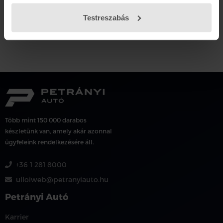
Testreszabás
Több mint 150 000 darabos
készletünk van, amely akár azonnal
ügyfeleink rendelkezésére áll.
+36 1 281 8000
ulloiweb@petranyiauto.hu
Petrányi Autó
Karrier