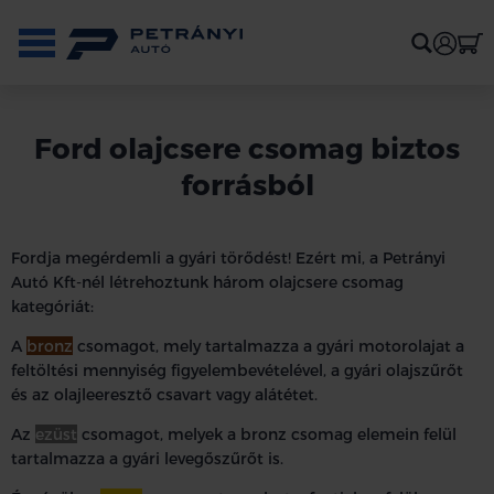
Ford olajcsere csomag biztos
forrásból
Fordja megérdemli a gyári törődést! Ezért mi, a Petrányi
Autó Kft-nél létrehoztunk három olajcsere csomag
kategóriát:
A
bronz
csomagot, mely tartalmazza a gyári motorolajat a
feltöltési mennyiség figyelembevételével, a gyári olajszűrőt
és az olajleeresztő csavart vagy alátétet.
Az
ezüst
csomagot, melyek a bronz csomag elemein felül
tartalmazza a gyári levegőszűrőt is.