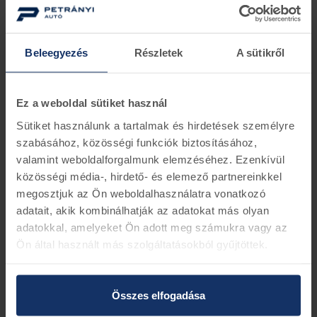
Az olajcsomagok böngészéséhez klikkeljen az alábbi linkre
vagy a képre:
keresés
Beleegyezés
Részletek
A sütikről
Ez a weboldal sütiket használ
Sütiket használunk a tartalmak és hirdetések személyre
szabásához, közösségi funkciók biztosításához,
valamint weboldalforgalmunk elemzéséhez. Ezenkívül
közösségi média-, hirdető- és elemező partnereinkkel
megosztjuk az Ön weboldalhasználatra vonatkozó
adatait, akik kombinálhatják az adatokat más olyan
adatokkal, amelyeket Ön adott meg számukra vagy az
Ön által használt más szolgáltatásokból gyűjtöttek.
Összes elfogadása