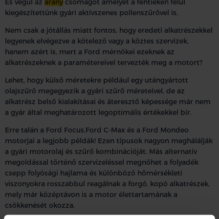
És végül az
arany
csomagot amelyet a fentieken felül
kiegészítettünk gyári aktívszenes pollenszűrővel is.
Nem csak a jótállás miatt fontos, hogy eredeti alkatrészekkel
legyenek elvégezve a kötelező vagy a köztes szervizek,
hanem azért is, mert a Ford mérnökei ezeknek az
alkatrészeknek a paramétereivel tervezték meg a motort?
Lehet, hogy külső méretekre például egy utángyártott
olajszűrő megegyezik a gyári szűrő méreteivel, de az
alkatrész belső kialakításai és áteresztő képessége már nem
a gyár által meghatározott legoptimális értékekkel bír.
Erre talán a Ford Focus,Ford C-Max és a Ford Mondeo
motorjai a legjobb példák! Ezen típusok nagyon meghálálják
a gyári motorolaj és szűrő kombinációját. Más alternatív
megoldással történő szervizeléssel megnőhet a folyadék
csepp folyósági hajlama és különböző hőmérsékleti
viszonyokra rosszabbul reagálnak a forgó, kopó alkatrészek,
mely már középtávon is a motor élettartamának a
csökkenését okozza.