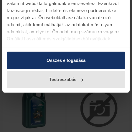
valamint weboldalforgalmunk elemzéséhez. Ezenkívül
közösségi média-, hirdető- és elemező partnereinkkel
megosztjuk az Ön weboldalhasználatra vonatkozó
adatait, akik kombinálhatják az adatokat más olyan
adatokkal, amelyeket Ön adott meg számukra vagy az
Ön által használt más szolgáltatásokból gyűjtöttek.
Ford 5W-30 Magnatec
Ford 0W-20 Magnatec
Motorolaj Kiszerelés:5 liter
Motorolaj 5 liter, Diesel
Összes elfogadása
15F60F
15F73C
52 darab készleten
48 darab készleten
47.450 Ft
26.988 Ft
59.950 Ft
33.973 Ft
Testreszabás
-38%
-12%
Ford 0W20 Motorolaj Magnatec,
benzin
5 literes kiszerelés