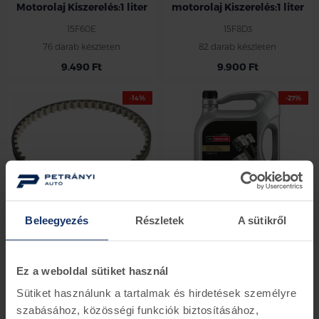
Motorolaj Kiszerelés:1 liter
motorolaj Kiszerelés:1 liter
15F60E
15F8D3
76 darab készleten
82 darab készleten
9.490 Ft
9.900 Ft
-14%
-27%
Ford olajpumpa szíj
Ford Motorcraft 5w-30
Beleegyezés
Részletek
A sütikről
motorolaj - 5 liter
2011555
15F1CF
31 darab készleten
73 darab készleten
Ez a weboldal sütiket használ
14.086 Ft
12.128 Ft
27.450 Ft
20.019 Ft
Sütiket használunk a tartalmak és hirdetések személyre
szabásához, közösségi funkciók biztosításához,
-43%
-43%