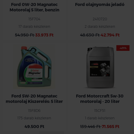
Ford 0W-20 Magnatec
Ford olajnyomás jeladó
Motorolaj 5 liter, benzin
15F704
2410720
17 darab készleten
2 darab készleten
54.950 Ft
33.973 Ft
48.630 Ft
42.794 Ft
-49%
Ford 5W-20 Magnatec
Ford Motorcraft 5w-30
motorolaj Kiszerelés: 5 liter
motorolaj - 20 liter
15F8D6
15CF51
175 darab készleten
1 darab készleten
49.500 Ft
139.446 Ft
71.565 Ft