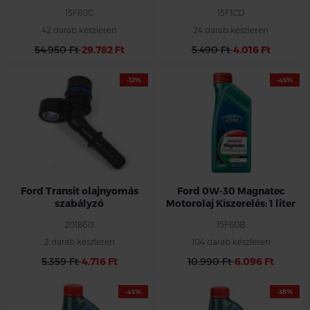
15F60C
15F1CD
42 darab készleten
24 darab készleten
54.950 Ft
29.782 Ft
5.490 Ft
4.016 Ft
-12%
-45%
Ford Transit olajnyomás
Ford 0W-30 Magnatec
szabályzó
Motorolaj Kiszerelés: 1 liter
2018613
15F60B
2 darab készleten
104 darab készleten
5.359 Ft
4.716 Ft
10.990 Ft
6.096 Ft
-43%
-38%