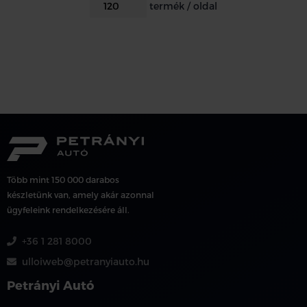
termék / oldal
Több mint 150 000 darabos
készletünk van, amely akár azonnal
ügyfeleink rendelkezésére áll.
+36 1 281 8000
ulloiweb@petranyiauto.hu
Petrányi Autó