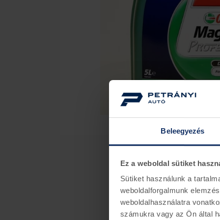
Beleegyezés
Ez a weboldal sütiket haszn
Sütiket használunk a tartal
weboldalforgalmunk elemzésé
weboldalhasználatra vonatko
számukra vagy az Ön által ha