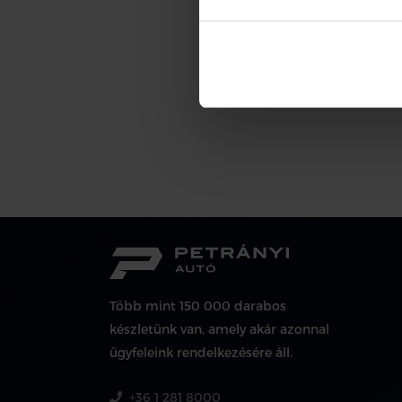
Több mint 150 000 darabos
készletünk van, amely akár azonnal
ügyfeleink rendelkezésére áll.
+36 1 281 8000