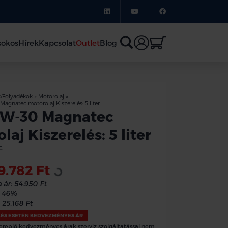
sokos
Hírek
Kapcsolat
Outlet
Blog
k/Folyadékok
»
Motorolaj
»
agnatec motorolaj Kiszerelés: 5 liter
0W-30 Magnatec
laj Kiszerelés: 5 liter
C
9.782 Ft
Loading...
 ár:
54.950 Ft
46%
25.168 Ft
LÉS ESETÉN KEDVEZMÉNYES ÁR
ereplő kedvezményes árak szerviz szolgáltatással nem