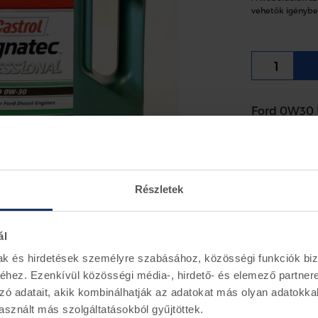
vehetők igénybe
Ford 0W30 
5 literes kis
Információ
Részletek
A Ford - C
benzin- és
amelyekhez
ál
30 viszkozit
mak és hirdetések személyre szabásához, közösségi funkciók biz
Ford WSS-M
viszkozitási
hez. Ezenkívül közösségi média-, hirdető- és elemező partner
zó adatait, akik kombinálhatják az adatokat más olyan adatokka
sznált más szolgáltatásokból gyűjtöttek.