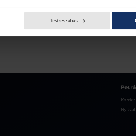
Testreszabás
Petrá
Karrier
Nyitvat