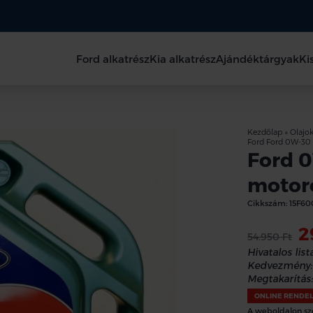
Ford alkatrész
Kia alkatrész
Ajándéktárgyak
Ki
Kezdőlap
»
Olajo
Ford Ford 0W-30 M
Ford 
motoro
Cikkszám:
15F60
2
54.950 Ft
Hivatalos lista
Kedvezmény:
Megtakarítás:
ONLINE RENDE
A weboldalon sz