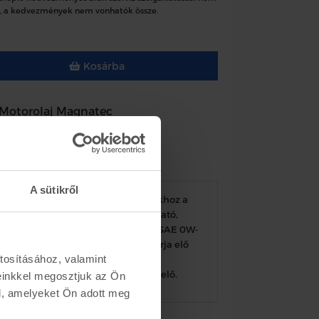
, a kedvezmények nem vonhatók össze.
Kosárba
Motorolaj Magnatec
zerelés
k
Készletinformáció
A sütikről
astrol MAGNATEC 0W-30 D mindazokhoz a
 dízelüzemű motorokhoz alkalmazható,
 a gyártómű ACEA C2 minősítésű, SAE 0W-
ási osztályú motorolaj használatát írja elő
tosításához, valamint
2C950-A jóváhagyású, SAE 0W-30
 osztályú motorolaj használatát írja elő.
einkkel megosztjuk az Ön
l, amelyeket Ön adott meg