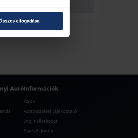
Vissza az előző oldalra
Összes elfogadása
nyi Autó
Információk
ÁSZF
artás
Adatkezelési tájékoztató
Jogi nyilatkozat
Szerzői jogok