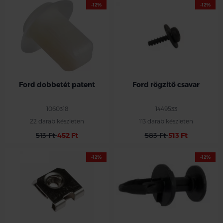
-12%
-12%
Ford dobbetét patent
Ford rögzítő csavar
1060318
1449533
22 darab készleten
113 darab készleten
513 Ft
452 Ft
583 Ft
513 Ft
-12%
-12%