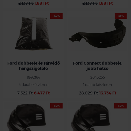
2.137 Ft
1.881 Ft
2.137 Ft
1.881 Ft
-14%
-51%
Ford jobb hátsó műanyag
dobbetét
Ford Connect 2013- 2018
Ford dobbetét és sárvédő
Ford Connect dobbetét,
hangszigetelő
jobb hátsó
1846364
2045255
4 darab készleten
1 darab készleten
7.522 Ft
6.477 Ft
28.029 Ft
13.734 Ft
-14%
-14%