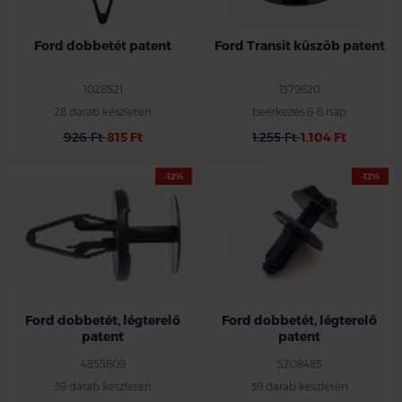
Ford dobbetét patent
Ford Transit küszöb patent
1028521
1379620
28 darab készleten
beérkezés 6-8 nap
926 Ft
815 Ft
1.255 Ft
1.104 Ft
-12%
-12%
Ford dobbetét, légterelő
Ford dobbetét, légterelő
patent
patent
4855809
5208485
39 darab készleten
39 darab készleten