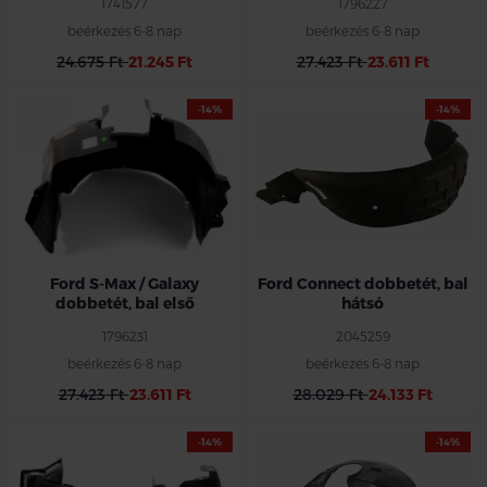
1741577
1796227
beérkezés 6-8 nap
beérkezés 6-8 nap
24.675 Ft
21.245 Ft
27.423 Ft
23.611 Ft
-14%
-14%
Ford bal első dobbetét
Ford bal hátsó műanyag dobbetét
Ford S-max /Galaxy 2006-2015
Ford Connect 2013- 2018
Ford S-Max / Galaxy
Ford Connect dobbetét, bal
dobbetét, bal első
hátsó
1796231
2045259
beérkezés 6-8 nap
beérkezés 6-8 nap
27.423 Ft
23.611 Ft
28.029 Ft
24.133 Ft
-14%
-14%