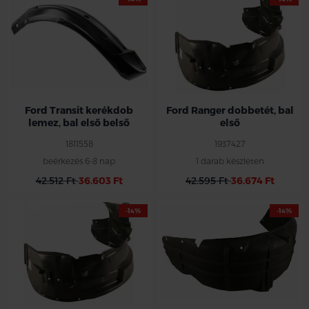
Ford Transit kerékdob
Ford Ranger dobbetét, bal
lemez, bal első belső
első
1811558
1937427
beérkezés 6-8 nap
1 darab készleten
42.512 Ft
36.603 Ft
42.595 Ft
36.674 Ft
-14%
-14%