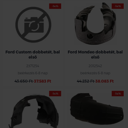
-14%
-14%
Ford Custom dobbetét, bal
Ford Mondeo dobbetét, bal
első
első
2371254
2012542
beérkezés 6-8 nap
beérkezés 6-8 nap
43.650 Ft
37.583 Ft
44.232 Ft
38.083 Ft
-14%
-14%