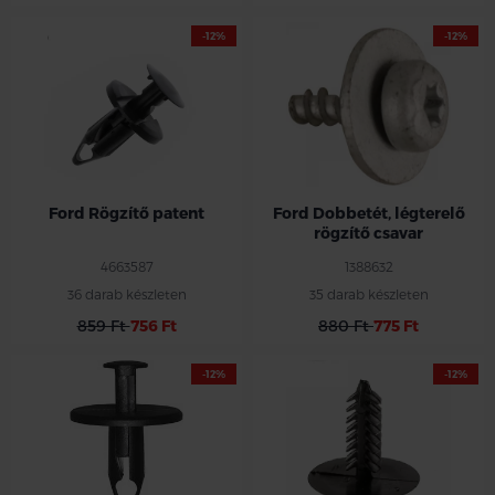
-12%
-12%
Ford Rögzítő patent
Ford Dobbetét, légterelő
rögzítő csavar
4663587
1388632
36 darab készleten
35 darab készleten
859 Ft
756 Ft
880 Ft
775 Ft
-12%
-12%