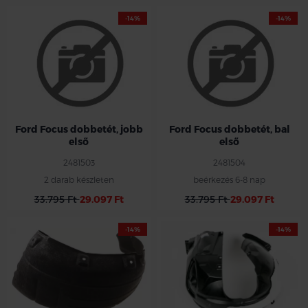
-14%
-14%
Ford Focus dobbetét, jobb
Ford Focus dobbetét, bal
első
első
2481503
2481504
2 darab készleten
beérkezés 6-8 nap
33.795 Ft
29.097 Ft
33.795 Ft
29.097 Ft
-14%
-14%
Ford jobb hátsó dobbetét
Ford S-max /Galaxy 2006-2015