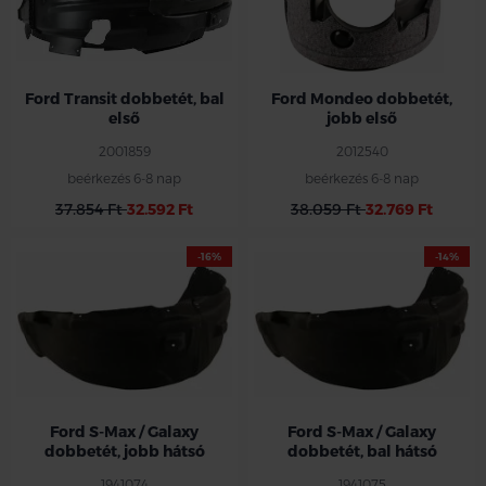
Ford Transit dobbetét, bal
Ford Mondeo dobbetét,
első
jobb első
2001859
2012540
beérkezés 6-8 nap
beérkezés 6-8 nap
37.854 Ft
32.592 Ft
38.059 Ft
32.769 Ft
-16%
-14%
Ford jobb hátsó dobbetét
Ford bal hátsó dobbetét
Ford S-max /Galaxy 2015-2018
Ford S-max /Galaxy 2015-2018
minden 3 ülés soros típushoz
minden 3 ülés soros típushoz
Ford S-Max / Galaxy
Ford S-Max / Galaxy
dobbetét, jobb hátsó
dobbetét, bal hátsó
1941074
1941075