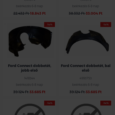
beérkezés 6-8 nap
beérkezés 6-8 nap
22.432 Ft
18.843 Ft
38.332 Ft
33.004 Ft
-14%
-14%
Ford Connect dobbetét,
Ford Connect dobbetét, bal
jobb első
első
1418344
4993753
beérkezés 6-8 nap
beérkezés 6-8 nap
39.124 Ft
33.685 Ft
39.124 Ft
33.685 Ft
-14%
-14%