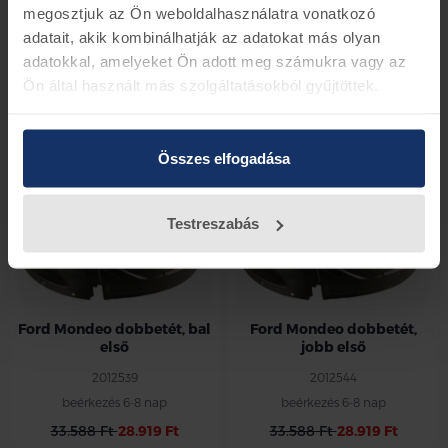
megosztjuk az Ön weboldalhasználatra vonatkozó
Ford Puma dobbetét, jobb
Ford Puma dobbetét, bal
adatait, akik kombinálhatják az adatokat más olyan
első
első
adatokkal, amelyeket Ön adott meg számukra vagy az
2418960
2418962
Ön által használt más szolgáltatásokból gyűjtöttek.
beérkezés 6-8 nap
beérkezés 6-8 nap
33.049 Ft
28.455 Ft
33.049 Ft
28.455 Ft
Összes elfogadása
-14%
-14%
Testreszabás
Ford Mondeo dobbetét, bal
Ford Mondeo dobbetét,
első
jobb első
2012539
2012544
beérkezés 6-8 nap
beérkezés 6-8 nap
33.588 Ft
28.919 Ft
33.588 Ft
28.919 Ft