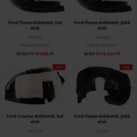
Ford Fiesta dobbetét, bal
Ford Fiesta dobbetét, jobb
első
első
1868570
1868568
1 darab készleten
1 darab készleten
18.162 Ft
15.638 Ft
18.611 Ft
16.024 Ft
-14%
-14%
Ford Courier dobbetét, bal
Ford Fiesta dobbetét, jobb
első
első
2002797
2231219