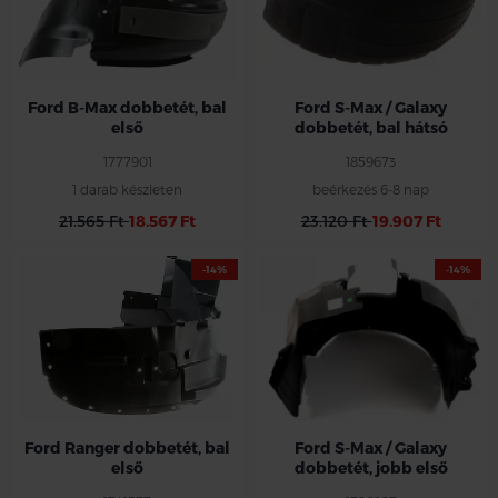
Ford B-Max dobbetét, bal
Ford S-Max / Galaxy
első
dobbetét, bal hátsó
1777901
1859673
1 darab készleten
beérkezés 6-8 nap
21.565 Ft
18.567 Ft
23.120 Ft
19.907 Ft
-14%
-14%
Ford jobb első dobbetét
Ford S-max /Galaxy 2006-2015
Ford Ranger dobbetét, bal
Ford S-Max / Galaxy
első
dobbetét, jobb első