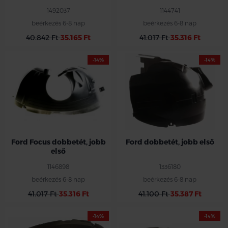
1492037
1144741
beérkezés 6-8 nap
beérkezés 6-8 nap
40.842 Ft
35.165 Ft
41.017 Ft
35.316 Ft
-14%
-14%
Ford Focus dobbetét, jobb
Ford dobbetét, jobb első
első
1146898
1336180
beérkezés 6-8 nap
beérkezés 6-8 nap
41.017 Ft
35.316 Ft
41.100 Ft
35.387 Ft
-14%
-14%