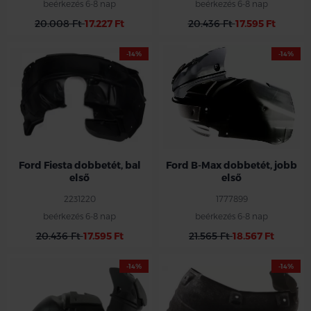
beérkezés 6-8 nap
beérkezés 6-8 nap
20.008 Ft
17.227 Ft
20.436 Ft
17.595 Ft
-14%
-14%
Ford Fiesta dobbetét, bal
Ford B-Max dobbetét, jobb
első
első
2231220
1777899
beérkezés 6-8 nap
beérkezés 6-8 nap
20.436 Ft
17.595 Ft
21.565 Ft
18.567 Ft
-14%
-14%
Ford bal hátsó bbetét
Ford S-max /Galaxy 2006-2015