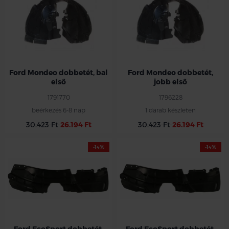
Ford Mondeo dobbetét, bal
Ford Mondeo dobbetét,
első
jobb első
1791770
1796228
beérkezés 6-8 nap
1 darab készleten
30.423 Ft
26.194 Ft
30.423 Ft
26.194 Ft
-14%
-14%
Ford EcoSport dobbetét,
Ford EcoSport dobbetét,