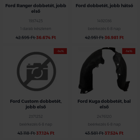
Ford Ranger dobbetét, jobb
Ford dobbetét, jobb hátsó
első
1937425
1492036
1 darab készleten
beérkezés 6-8 nap
42.595 Ft
36.674 Ft
42.951 Ft
36.981 Ft
-14%
-14%
Ford Custom dobbetét,
Ford Kuga dobbetét, bal
jobb első
első
2371252
2476120
beérkezés 6-8 nap
beérkezés 6-8 nap
43.118 Ft
37.124 Ft
43.581 Ft
37.524 Ft