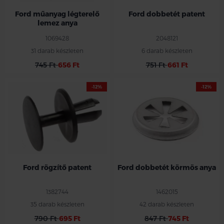
Ford műanyag légterelő
Ford dobbetét patent
lemez anya
1069428
2048121
31 darab készleten
6 darab készleten
745 Ft
656 Ft
751 Ft
661 Ft
-12%
-12%
Ford rögzítő patent
Ford dobbetét körmös anya
1382744
1462015
35 darab készleten
42 darab készleten
790 Ft
695 Ft
847 Ft
745 Ft