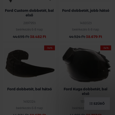
Ford Custom dobbetét, bal
Ford dobbetét, jobb hátsó
első
2897953
1492023
beérkezés 6-8 nap
beérkezés 6-8 nap
44.695 Ft
38.482 Ft
44.924 Ft
38.679 Ft
-14%
-14%
Ford bal első dobbetét
Ford Kuga 2008-2012
Ford dobbetét, bal hátsó
Ford Kuga dobbetét, bal
első
1492024
1511053
SZŰRŐ
beérkezés 6-8 nap
beérkezés 6-8 nap