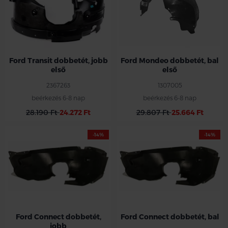
Ford Transit dobbetét, jobb
Ford Mondeo dobbetét, bal
első
első
2367263
1307005
beérkezés 6-8 nap
beérkezés 6-8 nap
28.190 Ft
24.272 Ft
29.807 Ft
25.664 Ft
-14%
-14%
Ford jobb első műanyag dobbetét
Ford jobb első műanyag dobbetét
Ford Connect 2013- 2018
Ford Connect 2013- 2018
Ford Connect dobbetét,
Ford Connect dobbetét, bal
jobb