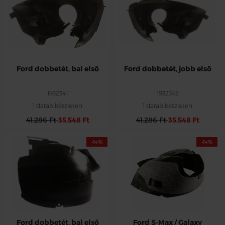
Ford dobbetét, bal első
Ford dobbetét, jobb első
1932341
1932342
1 darab készleten
1 darab készleten
41.286 Ft
35.548 Ft
41.286 Ft
35.548 Ft
-14%
-14%
Ford jobb első dobbetét
Ford S-max /Galaxy 2016-2019 20,
40, 60 sorozat
Ford dobbetét, bal első
Ford S-Max / Galaxy