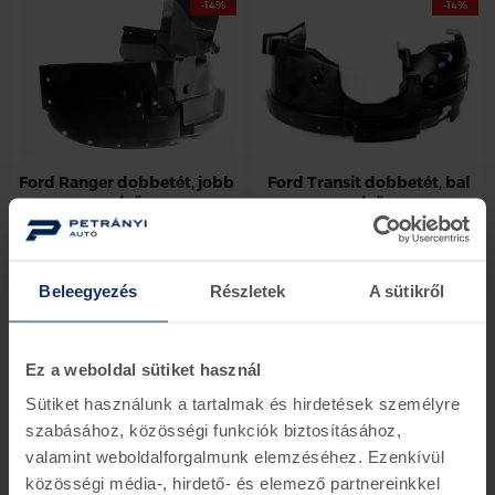
-14%
-14%
Ford Ranger dobbetét, jobb
Ford Transit dobbetét, bal
első
első
1741575
2367265
beérkezés 6-8 nap
beérkezés 6-8 nap
Beleegyezés
Részletek
A sütikről
31.755 Ft
27.341 Ft
32.247 Ft
27.764 Ft
-14%
-14%
Ez a weboldal sütiket használ
Sütiket használunk a tartalmak és hirdetések személyre
szabásához, közösségi funkciók biztosításához,
valamint weboldalforgalmunk elemzéséhez. Ezenkívül
közösségi média-, hirdető- és elemező partnereinkkel