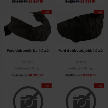
33.969 Ft
29.247 Ft
34.126 Ft
29.383 Ft
-14%
-14%
Ford dobbetét, bal hátsó
Ford dobbetét, jobb hátsó
2215305
2215307
beérkezés 6-8 nap
beérkezés 6-8 nap
35.082 Ft
30.206 Ft
35.109 Ft
30.229 Ft
-14%
-14%