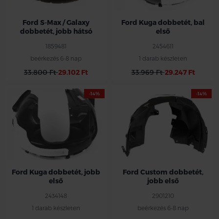
Ford S-Max / Galaxy
Ford Kuga dobbetét, bal
dobbetét, jobb hátsó
első
1859481
2454611
beérkezés 6-8 nap
1 darab készleten
33.800 Ft
29.102 Ft
33.969 Ft
29.247 Ft
-14%
-14%
Ford jobb első dobbetét
Ford Kuga 2012-2020
Ford Kuga dobbetét, jobb
Ford Custom dobbetét,
első
jobb első
2434148
2901210
1 darab készleten
beérkezés 6-8 nap