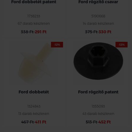
Ford dobbetét patent
Ford rögzítő csavar
1738233
5190668
67 darab készleten
14 darab készleten
338 Ft
291 Ft
375 Ft
330 Ft
-12%
-12%
Ford dobbetét
Ford rögzítő patent
1324843
1355093
13 darab készleten
43 darab készleten
467 Ft
411 Ft
513 Ft
452 Ft