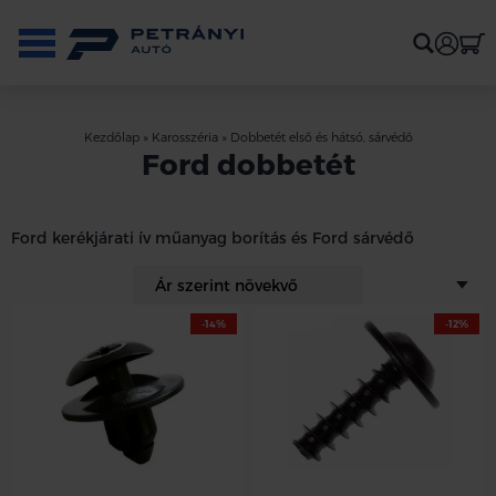
Kezdőlap
»
Karosszéria
»
Dobbetét első és hátsó, sárvédő
Ford dobbetét
Ford kerékjárati ív műanyag borítás és Ford sárvédő
-14%
-12%