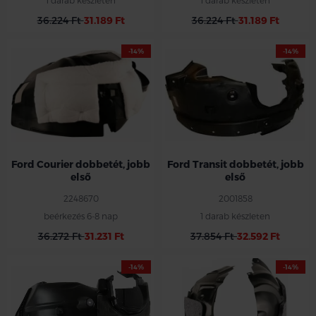
36.224 Ft
31.189 Ft
36.224 Ft
31.189 Ft
-14%
-14%
Ford Courier dobbetét, jobb
Ford Transit dobbetét, jobb
első
első
2248670
2001858
beérkezés 6-8 nap
1 darab készleten
36.272 Ft
31.231 Ft
37.854 Ft
32.592 Ft
-14%
-14%