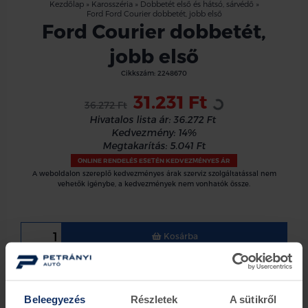
Kezdőlap
»
Karosszéria
»
Dobbetét első és hátsó, sárvédő
»
Ford Ford Courier dobbetét, jobb első
Ford Courier dobbetét,
jobb első
Loading...
Cikkszám:
2248670
31.231 Ft
36.272 Ft
Hivatalos lista ár:
36.272 Ft
Kedvezmény:
14%
Megtakarítás:
5.041 Ft
ONLINE RENDELÉS ESETÉN KEDVEZMÉNYES ÁR
A weboldalon szereplő kedvezményes árak szerviz szolgáltatással nem
vehetők igénybe, a kedvezmények nem vonhatók össze.
Kosárba
Ford jobb első műanyag dobbetét
Ford Courier 2014- kivéve EcoBoost
Beleegyezés
Részletek
A sütikről