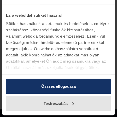
Információk
Készletinformáció
Ez a weboldal sütiket használ
Ford alkatrész szám ET76-16114-BG
Sütiket használunk a tartalmak és hirdetések személyre
Ha rendelés leadásnál elküldi alvázszámát
szabásához, közösségi funkciók biztosításához,
leellenőrizük rendelést
valamint weboldalforgalmunk elemzéséhez. Ezenkívül
közösségi média-, hirdető- és elemező partnereinkkel
megosztjuk az Ön weboldalhasználatra vonatkozó
Vissza az előző oldalra
adatait, akik kombinálhatják az adatokat más olyan
adatokkal, amelyeket Ön adott meg számukra vagy az
Ön által használt más szolgáltatásokból gyűjtöttek.
Összes elfogadása
Testreszabás