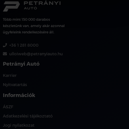
Több mint 150 000 darabos
készletünk van, amely akár azonnal
ügyfeleink rendelkezésére áll.
+36 1 281 8000
ulloiweb@petranyiauto.hu
Petrányi Autó
Karrier
Nyitvatartás
Információk
ÁSZF
Adatkezelési tájékoztató
Jogi nyilatkozat