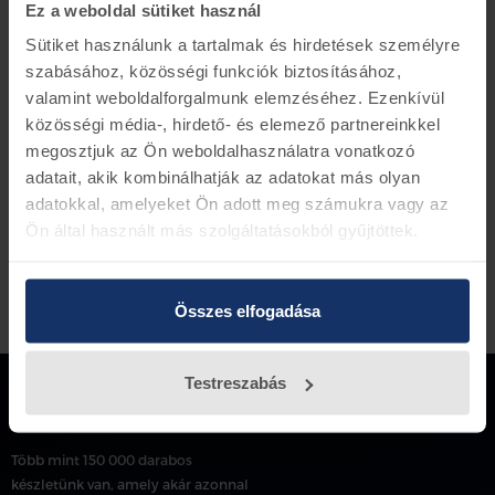
Ez a weboldal sütiket használ
Készletinformáció
Sütiket használunk a tartalmak és hirdetések személyre
szabásához, közösségi funkciók biztosításához,
valamint weboldalforgalmunk elemzéséhez. Ezenkívül
Vissza az előző oldalra
közösségi média-, hirdető- és elemező partnereinkkel
megosztjuk az Ön weboldalhasználatra vonatkozó
adatait, akik kombinálhatják az adatokat más olyan
adatokkal, amelyeket Ön adott meg számukra vagy az
Ön által használt más szolgáltatásokból gyűjtöttek.
Összes elfogadása
Testreszabás
Több mint 150 000 darabos
készletünk van, amely akár azonnal