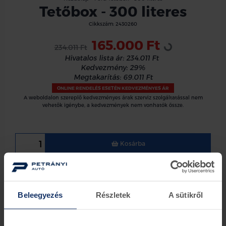
Tetőbox - 300 literes
Loading...
Cikkszám:
2430260
165.000 Ft
234.011 Ft
Hivatalos lista ár:
234.011 Ft
Kedvezmény:
29%
Megtakarítás:
69.011 Ft
ONLINE RENDELÉS ESETÉN KEDVEZMÉNYES ÁR
A weboldalon szereplő kedvezményes árak szerviz szolgáltatással nem
vehetők igénybe, a kedvezmények nem vonhatók össze.
Kosárba
Szállítási besorolás:
(+5 000 Ft)
C
Túlméretes termék (XXL) szállítási felára.
Beleegyezés
Részletek
A sütikről
300 literes, Thule Force XT Sport. Méret: 190*63*39 cm.
Maximális terhelhetőség: 50 kg.