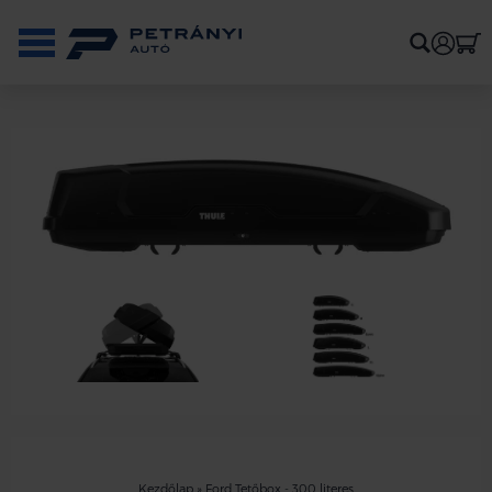
Kezdőlap
»
Ford Tetőbox - 300 literes