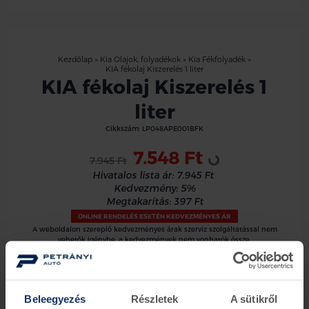
Kezdőlap
»
Kia Olajok, folyadékok
»
Kia Fékfolyadék
»
KIA fékolaj Kiszerelés 1 liter
KIA fékolaj Kiszerelés 1
liter
Cikkszám:
LP048APE001BFK
Loading...
7.548 Ft
7.945 Ft
Hivatalos lista ár:
7.945 Ft
Kedvezmény:
5%
Megtakarítás:
397 Ft
ONLINE RENDELÉS ESETÉN KEDVEZMÉNYES ÁR
A weboldalon szereplő kedvezményes árak szerviz szolgáltatással nem
vehetők igénybe, a kedvezmények nem vonhatók össze.
Kosárba
Beleegyezés
Részletek
A sütikről