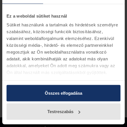
KIA fékolaj DOT4
Ez a weboldal sütiket használ
Kiszerelés: 1 liter
Specifikáció: DOT4 BF6
Sütiket használunk a tartalmak és hirdetések személyre
szabásához, közösségi funkciók biztosításához,
Készletinformáció
valamint weboldalforgalmunk elemzéséhez. Ezenkívül
közösségi média-, hirdető- és elemező partnereinkkel
megosztjuk az Ön weboldalhasználatra vonatkozó
Vissza az előző oldalra
adatait, akik kombinálhatják az adatokat más olyan
adatokkal, amelyeket Ön adott meg számukra vagy az
Ön által használt más szolgáltatásokból gyűjtöttek.
Összes elfogadása
Testreszabás