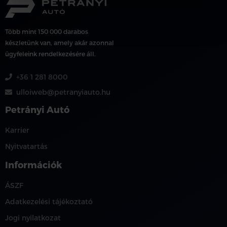
Több mint 150 000 darabos
készletünk van, amely akár azonnal
ügyfeleink rendelkezésére áll.
+36 1 281 8000
ulloiweb@petranyiauto.hu
Petrányi Autó
Karrier
Nyitvatartás
Információk
ÁSZF
Adatkezelési tájékoztató
Jogi nyilatkozat