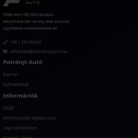
Több mint 150 000 darabos
készletünk van, amely akár azonnal
ügyfeleink rendelkezésére áll.
+36 1 281 8000
ulloiweb@petranyiauto.hu
Petrányi Autó
Karrier
Nyitvatartás
Információk
ÁSZF
Adatkezelési tájékoztató
Jogi nyilatkozat
Szerzői jogok