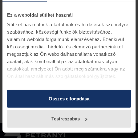
Ford Mustang 2015- 2,3 EcoBoost
Ez a weboldal sütiket használ
Információk
Készletinformáció
Sütiket használunk a tartalmak és hirdetések személyre
Ford alkatrész szám 3F1A-12A648-AB
szabásához, közösségi funkciók biztosításához,
valamint weboldalforgalmunk elemzéséhez. Ezenkívül
közösségi média-, hirdető- és elemező partnereinkkel
megosztjuk az Ön weboldalhasználatra vonatkozó
Vissza az előző oldalra
adatait, akik kombinálhatják az adatokat más olyan
adatokkal, amelyeket Ön adott meg számukra vagy az
Ön által használt más szolgáltatásokból gyűjtöttek.
Összes elfogadása
Testreszabás