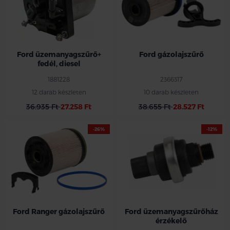
Ford üzemanyagszűrő+
Ford gázolajszűrő
fedél, diesel
1881228
2366317
12 darab készleten
10 darab készleten
36.935 Ft
27.258 Ft
38.655 Ft
28.527 Ft
-26%
-12%
Ford Ranger gázolajszűrő
Ford üzemanyagszűrőház
érzékelő