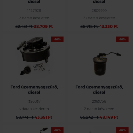
diesel
diesel
1427928
2809999
2 darab készleten
23 darab készleten
52.451 Ft
38.709 Ft
58.712 Ft
43.330 Ft
-26%
-26%
Ford üzemanyagszűrő,
Ford üzemanyagszűrő,
diesel
diesel
1386037
2363756
3 darab készleten
2 darab készleten
58.741 Ft
43.351 Ft
65.242 Ft
48.149 Ft
-26%
-26%