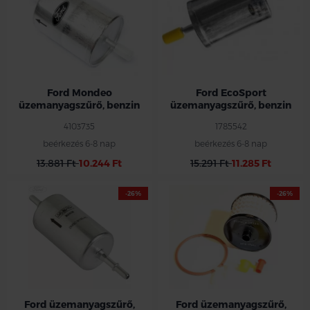
Ford Mondeo
Ford EcoSport
üzemanyagszűrő, benzin
üzemanyagszűrő, benzin
4103735
1785542
beérkezés 6-8 nap
beérkezés 6-8 nap
13.881 Ft
10.244 Ft
15.291 Ft
11.285 Ft
-26%
-26%
Ford üzemanyagszűrő,
Ford üzemanyagszűrő,