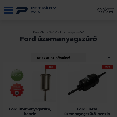
Kezdőlap
»
Szűrő
»
Üzemanyagszűrő
Ford üzemanyagszűrő
-51%
-26%
Ezen az áron csak a készlet erejéig !!
Ford üzemanyagszűrő,
Ford Fiesta
benzin
üzemanyagszűrő, benzin