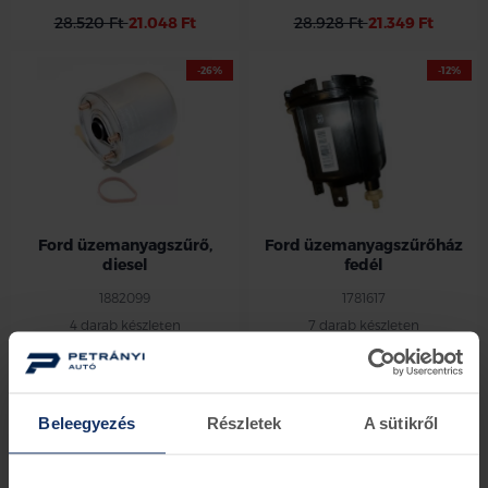
28.520 Ft
21.048 Ft
28.928 Ft
21.349 Ft
-26%
-12%
Ford üzemanyagszűrő,
Ford üzemanyagszűrőház
diesel
fedél
1882099
1781617
4 darab készleten
7 darab készleten
28.928 Ft
21.349 Ft
25.070 Ft
22.061 Ft
-26%
-26%
Beleegyezés
Részletek
A sütikről