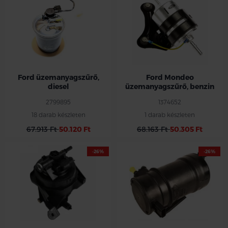
Ford üzemanyagszűrő,
Ford Mondeo
diesel
üzemanyagszűrő, benzin
2799895
1374652
18 darab készleten
1 darab készleten
67.913 Ft
50.120 Ft
68.163 Ft
50.305 Ft
-26%
-26%