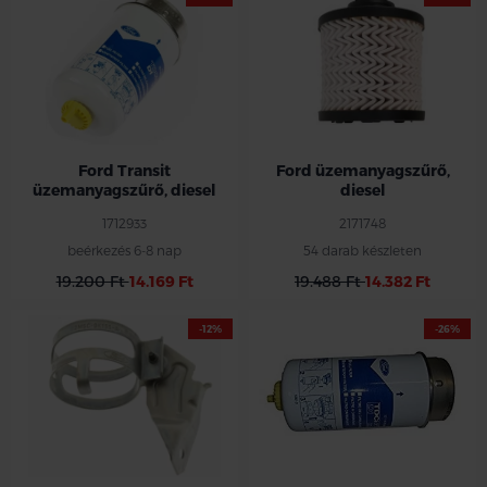
Ford Transit
Ford üzemanyagszűrő,
üzemanyagszűrő, diesel
diesel
1712933
2171748
beérkezés 6-8 nap
54 darab készleten
19.200 Ft
14.169 Ft
19.488 Ft
14.382 Ft
-12%
-26%