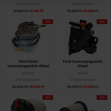
5 darab készleten
1 darab készleten
31.426 Ft
23.193 Ft
72.852 Ft
23.298 Ft
-26%
-26%
Ford Fiesta
Ford Üzemanyagszűrő,
üzemanyagszűrő, diesel
diesel
1677302
1870169
3 darab készleten
5 darab készleten
34.696 Ft
25.606 Ft
36.935 Ft
27.258 Ft
-26%
-26%