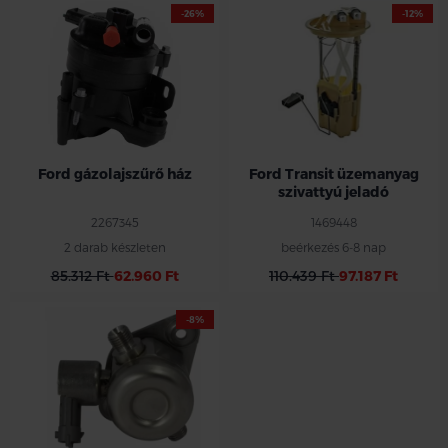
-26%
-12%
Ford gázolajszűrő ház
Ford Transit üzemanyag
szivattyú jeladó
2267345
1469448
2 darab készleten
beérkezés 6-8 nap
85.312 Ft
62.960 Ft
110.439 Ft
97.187 Ft
-8%