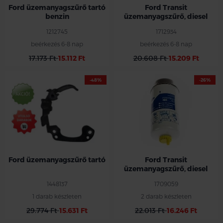
Ford üzemanyagszűrő tartó
Ford Transit
benzin
üzemanyagszűrő, diesel
1212745
1712934
beérkezés 6-8 nap
beérkezés 6-8 nap
17.173 Ft
15.112 Ft
20.608 Ft
15.209 Ft
-48%
-26%
Ford üzemanyagszűrő tartó
Ford Transit
üzemanyagszűrő, diesel
1448137
1709059
1 darab készleten
2 darab készleten
29.774 Ft
15.631 Ft
22.013 Ft
16.246 Ft