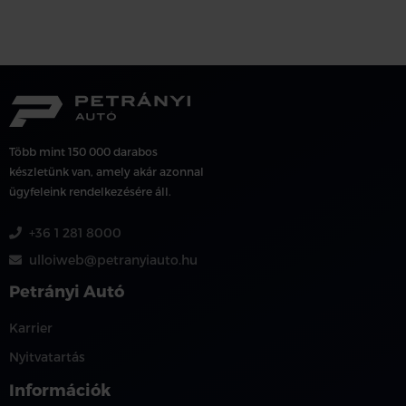
Több mint 150 000 darabos
készletünk van, amely akár azonnal
ügyfeleink rendelkezésére áll.
+36 1 281 8000
ulloiweb@petranyiauto.hu
Petrányi Autó
Karrier
Nyitvatartás
Információk