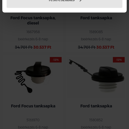
Ford Focus tanksapka,
Ford tanksapka
diesel
1667958
1589085
beérkezés 6-8 nap
beérkezés 6-8 nap
34.701 Ft
30.537 Ft
34.701 Ft
30.537 Ft
-12%
-12%
LOGO nélkül
Ford Focus tanksapka
Ford tanksapka
5133970
1580852
beérkezés 6-8 nap
beérkezés 6-8 nap