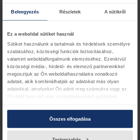
Beleegyezés
Részletek
A sütikről
-12%
-12%
Ez a weboldal sütiket használ
Sütiket használunk a tartalmak és hirdetések személyre
szabásához, közösségi funkciók biztosításához,
valamint weboldalforgalmunk elemzéséhez. Ezenkívül
Ford Mondeo tanksapka
Ford Transit tanksapka
közösségi média-, hirdető- és elemező partnereinkkel
megosztjuk az Ön weboldalhasználatra vonatkozó
1213333
4411620
adatait, akik kombinálhatják az adatokat más olyan
beérkezés 6-8 nap
1 darab készleten
adatokkal, amelyeket Ön adott meg számukra vagy az
33.150 Ft
29.172 Ft
34.144 Ft
30.047 Ft
Ön által használt más szolgáltatásokból gyűjtöttek.
-12%
-12%
Összes elfogadása
Testreszabás