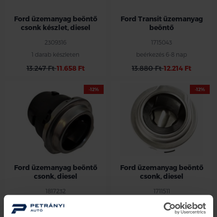
Ford üzemanyag beöntő
Ford Transit üzemanyag
csonk készlet, diesel
beöntő
2309316
1715043
1 darab készleten
beérkezés 6-8 nap
13.247 Ft
11.658 Ft
13.880 Ft
12.214 Ft
-12%
-12%
Ford üzemanyag beöntő
Ford üzemanyag beöntő
csonk, diesel
csonk, diesel
1817232
1711511
3 darab készleten
beérkezés 6-8 nap
27.468 Ft
24.171 Ft
28.372 Ft
24.967 Ft