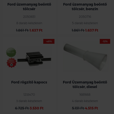
Ford üzemanyag beöntő
Ford üzemanyag beöntő
tölcsér
tölcsér, benzin
2050651
2050716
8 darab készleten
5 darab készleten
1.861 Ft
1.637 Ft
1.861 Ft
1.637 Ft
-48%
-12%
Ezen az áron csak a készlet erejéig !!
Ford rögzítő kapocs
Ford Üzemanyag beöntő
tölcsér, diesel
1233470
1681668
3 darab készleten
4 darab készleten
6.725 Ft
3.530 Ft
5.131 Ft
4.515 Ft