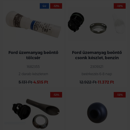
ÚJ
-12%
-12%
Ford üzemanyag beöntő
Ford üzemanyag beöntő
tölcsér
csonk készlet, benzin
1682355
2309321
2 darab készleten
beérkezés 6-8 nap
5.131 Ft
4.515 Ft
12.922 Ft
11.372 Ft
-12%
-12%