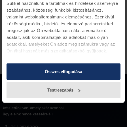
Sütiket használunk a tartalmak és hirdetések személyre
szabásához, közösségi funkciók biztosításához,
Vissza az előző oldalra
valamint weboldalforgalmunk elemzéséhez. Ezenkívül
közösségi média-, hirdető- és elemező partnereinkkel
megosztjuk az Ön weboldalhasználatra vonatkozó
adatait, akik kombinálhatják az adatokat más olyan
adatokkal, amelyeket Ön adott meg számukra vagy az
Ön által használt más szolgáltatásokból gyűjtöttek.
Összes elfogadása
Testreszabás
Több mint 150 000 darabos
készletünk van, amely akár azonnal
ügyfeleink rendelkezésére áll.
+36 1 281 8000