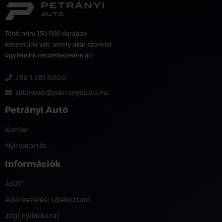
Több mint 150 000 darabos
készletünk van, amely akár azonnal
ügyfeleink rendelkezésére áll.
+36 1 281 8000
ulloiweb@petranyiauto.hu
Petrányi Autó
Karrier
Nyitvatartás
Információk
ÁSZF
Adatkezelési tájékoztató
Jogi nyilatkozat