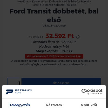
Kezdőlap
»
Karosszéria
»
Dobbetét első és hátsó, sárvédő
»
Ford Ford Transit dobbetét, bal első
Ford Transit dobbetét, bal
első
Cikkszám:
2001859
Loading...
32.592 Ft
37.854 Ft
Hivatalos lista ár:
37.854 Ft
Kedvezmény:
14%
Megtakarítás:
5.262 Ft
ONLINE RENDELÉS ESETÉN KEDVEZMÉNYES ÁR
A weboldalon szereplő kedvezményes árak szerviz szolgáltatással nem
vehetők igénybe, a kedvezmények nem vonhatók össze.
Kosárba
Ford bal első műanyag dobbetét
Ford Transit 2014 -2019
Beleegyezés
Részletek
A sütikről