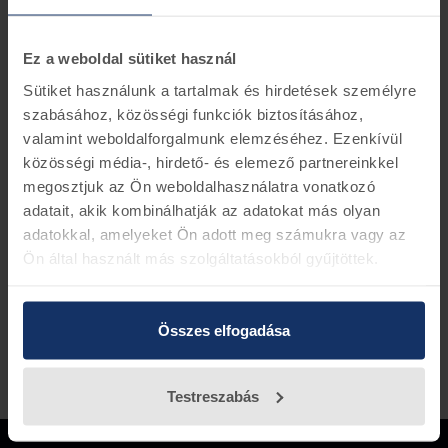
Információk
Készletinformáció
Ez a weboldal sütiket használ
Ford alkatrész szám FK31-16035-AD
Sütiket használunk a tartalmak és hirdetések személyre
Ha rendelés leadásnál elküldi alvázszámát
szabásához, közösségi funkciók biztosításához,
leellenőrizük rendelést
valamint weboldalforgalmunk elemzéséhez. Ezenkívül
közösségi média-, hirdető- és elemező partnereinkkel
megosztjuk az Ön weboldalhasználatra vonatkozó
Vissza az előző oldalra
adatait, akik kombinálhatják az adatokat más olyan
adatokkal, amelyeket Ön adott meg számukra vagy az
Ön által használt más szolgáltatásokból gyűjtöttek.
Összes elfogadása
Testreszabás