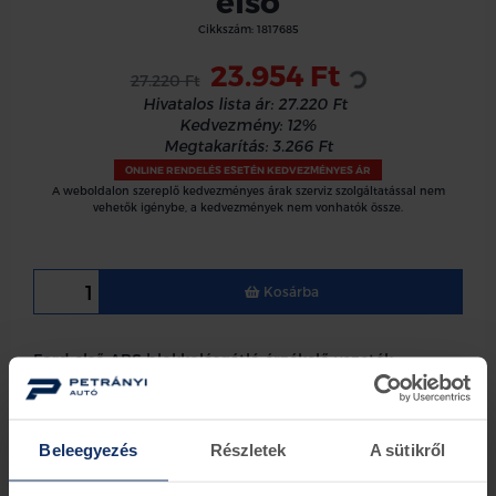
első
Loading...
Cikkszám:
1817685
23.954 Ft
27.220 Ft
Hivatalos lista ár:
27.220 Ft
Kedvezmény:
12%
Megtakarítás:
3.266 Ft
ONLINE RENDELÉS ESETÉN KEDVEZMÉNYES ÁR
A weboldalon szereplő kedvezményes árak szerviz szolgáltatással nem
vehetők igénybe, a kedvezmények nem vonhatók össze.
Kosárba
Ford első ABS blokkolásgátló érzékelő vezeték
Ford Transit 2014 -2019 dupla hátsó kerekkekel
Beleegyezés
Részletek
A sütikről
Információk
Készletinformáció