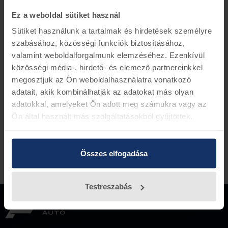
Ha rendelés leadásánál küld alvázszámot, le
Ez a weboldal sütiket használ
ellenőrízük rendelést.
Ford alkatrész szám BK31-2B372-AA
Sütiket használunk a tartalmak és hirdetések személyre
szabásához, közösségi funkciók biztosításához,
valamint weboldalforgalmunk elemzéséhez. Ezenkívül
közösségi média-, hirdető- és elemező partnereinkkel
Vissza az előző oldalra
megosztjuk az Ön weboldalhasználatra vonatkozó
adatait, akik kombinálhatják az adatokat más olyan
adatokkal, amelyeket Ön adott meg számukra vagy az
Ön által használt más szolgáltatásokból gyűjtöttek.
Összes elfogadása
Testreszabás