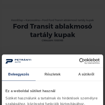
Kezdőlap
»
Karosszéria
»
Ford Ford Transit ablakmosó tartály kupak
Ford Transit ablakmosó
tartály kupak
Cikkszám:
1055165
Ez a termék jelenleg nem rendelhető
Ford Transit Ford ablakmosó tartály kupak
Beleegyezés
Részletek
A sütikről
Készletinformáció
Ez a weboldal sütiket használ
Vissza az előző oldalra
Sütiket használunk a tartalmak és hirdetések személyre
szabásához, közösségi funkciók biztosításához,