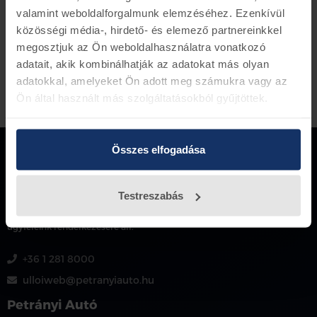
valamint weboldalforgalmunk elemzéséhez. Ezenkívül
közösségi média-, hirdető- és elemező partnereinkkel
megosztjuk az Ön weboldalhasználatra vonatkozó
adatait, akik kombinálhatják az adatokat más olyan
adatokkal, amelyeket Ön adott meg számukra vagy az
Ön által használt más szolgáltatásokból gyűjtöttek.
Összes elfogadása
Testreszabás
Több mint 150 000 darabos
készletünk van, amely akár azonnal
ügyfeleink rendelkezésére áll.
+36 1 281 8000
ulloiweb@petranyiauto.hu
Petrányi Autó