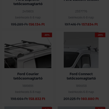
tetőcsomagtartó
2419803
2557776
beérkezés 6-8 nap
beérkezés 6-8 nap
195.289 Ft
156.134 Ft
197.416 Ft
157.834 Ft
-20%
-20%
Ford Courier
Ford Connect
tetőcsomagtartó
tetőcsomagtartó
1889893
1893358
beérkezés 6-8 nap
beérkezés 6-8 nap
198.664 Ft
158.832 Ft
201.225 Ft
160.880 Ft