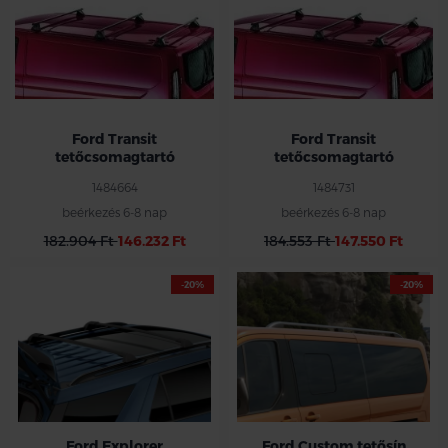
Ford Transit
Ford Transit
tetőcsomagtartó
tetőcsomagtartó
1484664
1484731
beérkezés 6-8 nap
beérkezés 6-8 nap
182.904 Ft
146.232 Ft
184.553 Ft
147.550 Ft
-20%
-20%
Ford Explorer
Ford Custom tetősín