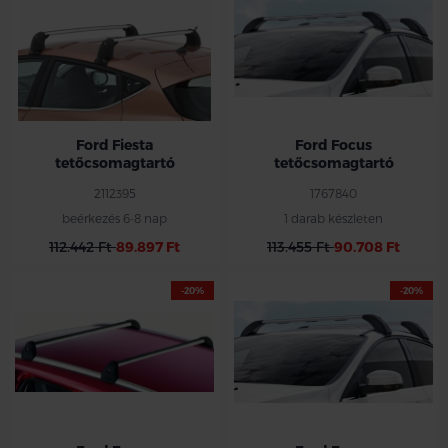
Ford Fiesta
Ford Focus
tetőcsomagtartó
tetőcsomagtartó
2112395
1767840
beérkezés 6-8 nap
1 darab készleten
112.442 Ft
89.897 Ft
113.455 Ft
90.708 Ft
-20%
-20%