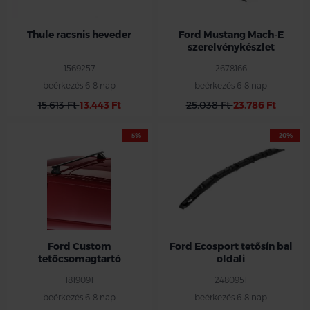
Thule racsnis heveder
Ford Mustang Mach-E
szerelvénykészlet
1569257
2678166
beérkezés 6-8 nap
beérkezés 6-8 nap
15.613 Ft
13.443 Ft
25.038 Ft
23.786 Ft
-5%
-20%
Ford Custom
Ford Ecosport tetősín bal
tetőcsomagtartó
oldali
1819091
2480951
beérkezés 6-8 nap
beérkezés 6-8 nap