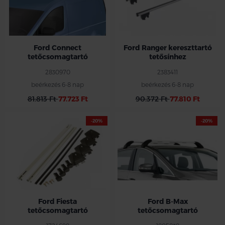
Ford Connect
Ford Ranger kereszttartó
tetőcsomagtartó
tetősínhez
2830970
2383411
beérkezés 6-8 nap
beérkezés 6-8 nap
81.813 Ft
77.723 Ft
90.372 Ft
77.810 Ft
-20%
-20%
Ford Fiesta
Ford B-Max
tetőcsomagtartó
tetőcsomagtartó