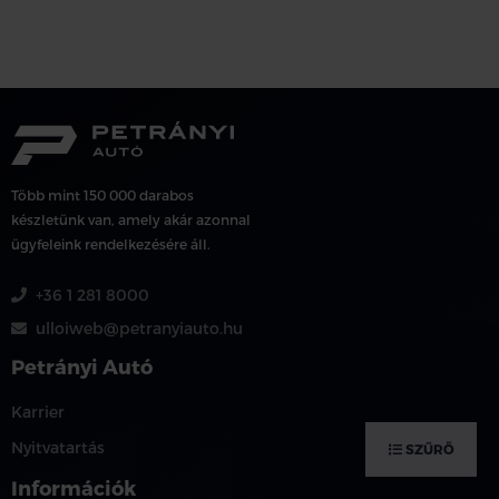
Több mint 150 000 darabos
készletünk van, amely akár azonnal
ügyfeleink rendelkezésére áll.
+36 1 281 8000
ulloiweb@petranyiauto.hu
Petrányi Autó
Karrier
Nyitvatartás
SZŰRŐ
Információk