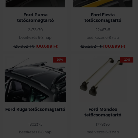
Ford Puma
Ford Fiesta
tetőcsomagtartó
tetőcsomagtartó
2372370
2246735
beérkezés 6-8 nap
beérkezés 6-8 nap
125.952 Ft
100.699 Ft
126.202 Ft
100.899 Ft
-20%
-20%
Célszerszámmal rögzíthető, nem
kulcsos!!
Ford Kuga tetőcsomagtartó
Ford Mondeo
tetőcsomagtartó
1802375
1779396
beérkezés 6-8 nap
beérkezés 6-8 nap