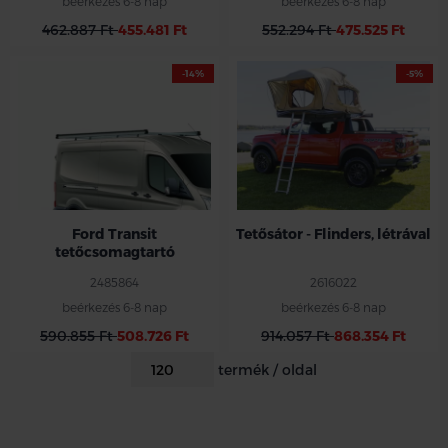
beérkezés 6-8 nap
beérkezés 6-8 nap
462.887 Ft
455.481 Ft
552.294 Ft
475.525 Ft
-14%
-5%
*
Ford Transit
Tetősátor - Flinders, létrával
tetőcsomagtartó
2485864
2616022
beérkezés 6-8 nap
beérkezés 6-8 nap
590.855 Ft
508.726 Ft
914.057 Ft
868.354 Ft
termék / oldal