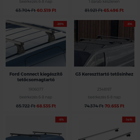
beérkezés 6-8 nap
1 darab készleten
63.704 Ft
60.519 Ft
81.921 Ft
65.496 Ft
-20%
-5%
Ford Connect kiegészítő
G3 Kereszttartó tetősínhez
tetőcsomagtartó
1906077
2548197
beérkezés 6-8 nap
beérkezés 6-8 nap
85.722 Ft
68.535 Ft
74.374 Ft
70.655 Ft
-5%
-14%