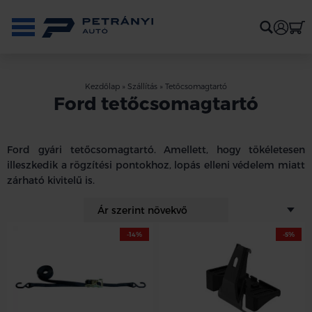
Kezdőlap
»
Szállítás
»
Tetőcsomagtartó
Ford tetőcsomagtartó
Ford gyári tetőcsomagtartó. Amellett, hogy tökéletesen
illeszkedik a rögzítési pontokhoz, lopás elleni védelem miatt
zárható kivitelű is.
-14%
-5%