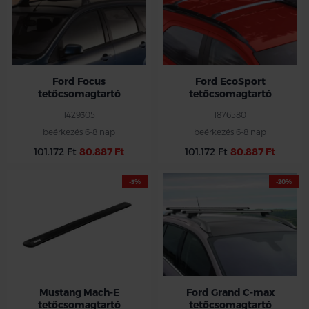
Ford Focus
Ford EcoSport
tetőcsomagtartó
tetőcsomagtartó
1429305
1876580
beérkezés 6-8 nap
beérkezés 6-8 nap
101.172 Ft
80.887 Ft
101.172 Ft
80.887 Ft
-5%
-20%
Tolóajtós típusoknál csak ez
alkamazható
Ha gyárilag nincs tetősín, akkor
1688531 ezt kellene rendelni,
aminek gyártása megszűnt már
nem rendelhtő, így ha nincs az
autón akkor nem rendelhető hozzá
tetőcsomagtartó.
Mustang Mach-E
Ford Grand C-max
tetőcsomagtartó
tetőcsomagtartó