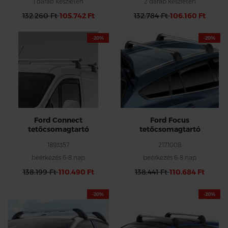
1 darab készleten
2 darab készleten
132.260 Ft
105.742 Ft
132.784 Ft
106.160 Ft
-20%
-20%
Ford Connect
Ford Focus
tetőcsomagtartó
tetőcsomagtartó
1893357
2171008
beérkezés 6-8 nap
beérkezés 6-8 nap
138.199 Ft
110.490 Ft
138.441 Ft
110.684 Ft
-20%
-20%