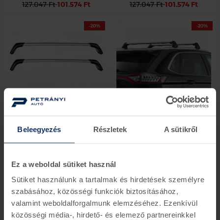
127.047 Ft
101.574 Ft
127.047 Ft
101.574 Ft
-20%
-20%
Kivéve panoráma
tetős gépkocsikhoz
Ford Focus
Ford Edge tetőcsomagtartó
tetőcsomagtartó
2203141
1890814
Beleegyezés
Részletek
A sütikről
1 darab készleten
beérkezés 6-8 nap
127.461 Ft
101.905 Ft
130.712 Ft
104.504 Ft
Ez a weboldal sütiket használ
-20%
-20%
Sütiket használunk a tartalmak és hirdetések személyre
szabásához, közösségi funkciók biztosításához,
valamint weboldalforgalmunk elemzéséhez. Ezenkívül
közösségi média-, hirdető- és elemező partnereinkkel