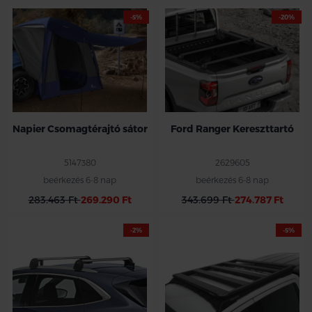
-5%
-20%
Napier Csomagtérajtó sátor
Ford Ranger Kereszttartó
5147380
2629605
beérkezés 6-8 nap
beérkezés 6-8 nap
283.463 Ft
269.290 Ft
343.699 Ft
274.787 Ft
-2%
-5%