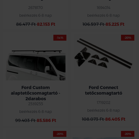
2678170
1694014
beérkezés 6-8 nap
beérkezés 6-8 nap
86.477 Ft
82.153 Ft
106.597 Ft
85.225 Ft
-14%
-20%
Ford Custom
Ford Connect
alaptetőcsomagtartó -
tetőcsomagtartó
2darabos
1719202
2539255
beérkezés 6-8 nap
beérkezés 6-8 nap
108.073 Ft
86.405 Ft
99.403 Ft
85.586 Ft
-20%
-20%