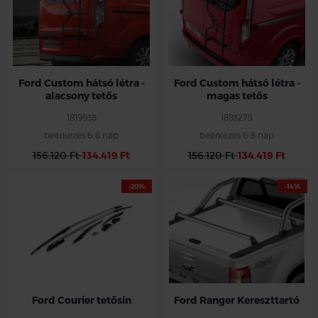
Ford Custom hátsó létra -
Ford Custom hátsó létra -
alacsony tetős
magas tetős
1819938
1883275
beérkezés 6-8 nap
beérkezés 6-8 nap
156.120 Ft
134.419 Ft
156.120 Ft
134.419 Ft
-20%
-14%
Ford Courier tetősín
Ford Ranger Kereszttartó