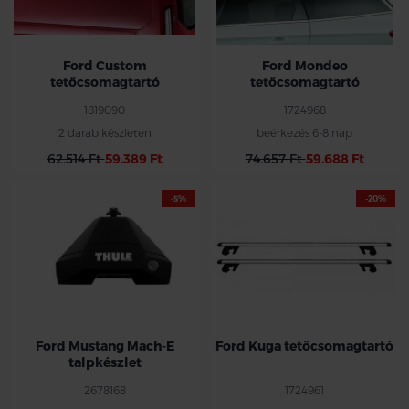
Ford Custom
Ford Mondeo
tetőcsomagtartó
tetőcsomagtartó
1819090
1724968
2 darab készleten
beérkezés 6-8 nap
62.514 Ft
59.389 Ft
74.657 Ft
59.688 Ft
-5%
-20%
Ford Mustang Mach-E
Ford Kuga tetőcsomagtartó
talpkészlet
2678168
1724961