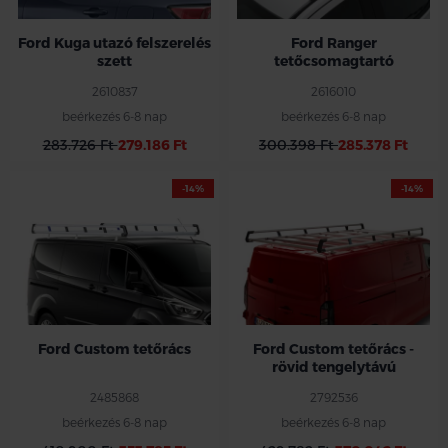
Ford Kuga utazó felszerelés
Ford Ranger
szett
tetőcsomagtartó
2610837
2616010
beérkezés 6-8 nap
beérkezés 6-8 nap
283.726 Ft
279.186 Ft
300.398 Ft
285.378 Ft
-14%
-14%
Ford Custom tetőrács
Ford Custom tetőrács -
rövid tengelytávú
2485868
2792536
beérkezés 6-8 nap
beérkezés 6-8 nap