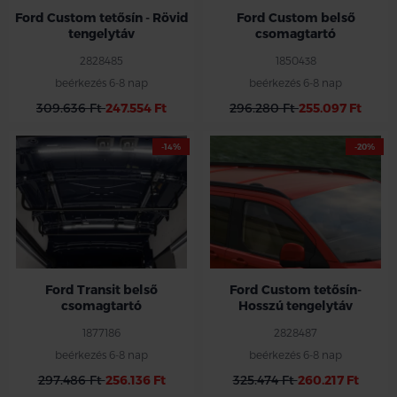
Ford Custom tetősín - Rövid
Ford Custom belső
tengelytáv
csomagtartó
2828485
1850438
beérkezés 6-8 nap
beérkezés 6-8 nap
309.636 Ft
247.554 Ft
296.280 Ft
255.097 Ft
-14%
-20%
Ford Transit belső
Ford Custom tetősín-
csomagtartó
Hosszú tengelytáv
1877186
2828487
beérkezés 6-8 nap
beérkezés 6-8 nap
297.486 Ft
256.136 Ft
325.474 Ft
260.217 Ft