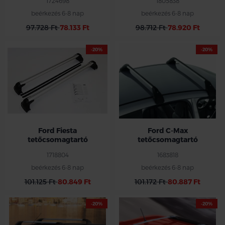
1724698
1805838
beérkezés 6-8 nap
beérkezés 6-8 nap
97.728 Ft
78.133 Ft
98.712 Ft
78.920 Ft
-20%
-20%
Kivéve Grand tolóajtós kivitel és
Üvegtetős kivítelek
Ford Fiesta
Ford C-Max
tetőcsomagtartó
tetőcsomagtartó
1718804
1683818
beérkezés 6-8 nap
beérkezés 6-8 nap
101.125 Ft
80.849 Ft
101.172 Ft
80.887 Ft
-20%
-20%