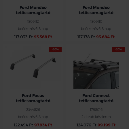
Ford Mondeo
Ford Mondeo
tetőcsomagtartó
tetőcsomagtartó
1809112
1809110
beérkezés 6-8 nap
beérkezés 6-8 nap
117.033 Ft
93.568 Ft
117.178 Ft
93.684 Ft
-20%
-20%
Kizárolag 5 ajtós
Active felszereltséggel
Ford Focus
Ford Connect
tetőcsomagtartó
tetőcsomagtartó
2344826
1798016
beérkezés 6-8 nap
2 darab készleten
122.494 Ft
97.934 Ft
124.076 Ft
99.199 Ft