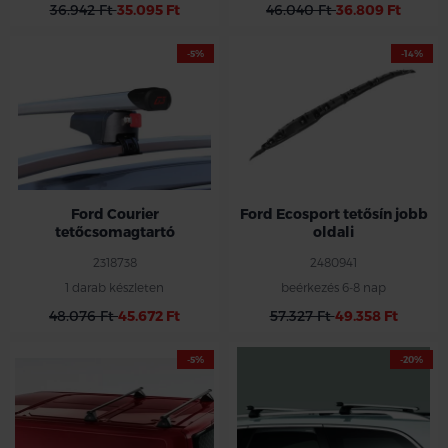
36.942 Ft
35.095 Ft
46.040 Ft
36.809 Ft
-5%
-14%
Ford Courier
Ford Ecosport tetősín jobb
tetőcsomagtartó
oldali
2318738
2480941
1 darab készleten
beérkezés 6-8 nap
48.076 Ft
45.672 Ft
57.327 Ft
49.358 Ft
-5%
-20%