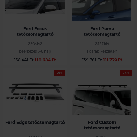
Ford Focus
Ford Puma
tetőcsomagtartó
tetőcsomagtartó
2203142
2527164
beérkezés 6-8 nap
1 darab készleten
138.441 Ft
110.684 Ft
139.761 Ft
111.739 Ft
-5%
-14%
Ford Edge tetőcsomagtartó
Ford Custom
tetőcsomagtartó