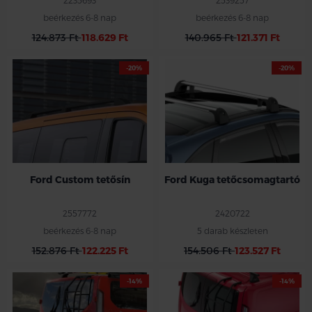
2235693
2539257
beérkezés 6-8 nap
beérkezés 6-8 nap
124.873 Ft
118.629 Ft
140.965 Ft
121.371 Ft
-20%
-20%
Ford Custom tetősín
Ford Kuga tetőcsomagtartó
2557772
2420722
beérkezés 6-8 nap
5 darab készleten
152.876 Ft
122.225 Ft
154.506 Ft
123.527 Ft
-14%
-14%