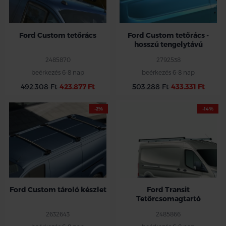
Ford Custom tetőrács
Ford Custom tetőrács -
hosszú tengelytávú
2485870
2792538
beérkezés 6-8 nap
beérkezés 6-8 nap
492.308 Ft
423.877 Ft
503.288 Ft
433.331 Ft
-2%
-14%
Ford Custom tároló készlet
Ford Transit
Tetőrcsomagtartó
2632643
2485866