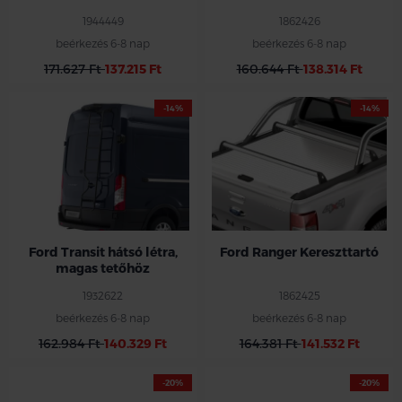
1944449
1862426
beérkezés 6-8 nap
beérkezés 6-8 nap
171.627 Ft
137.215 Ft
160.644 Ft
138.314 Ft
-14%
-14%
Ford Transit hátsó létra,
Ford Ranger Kereszttartó
magas tetőhöz
1932622
1862425
beérkezés 6-8 nap
beérkezés 6-8 nap
162.984 Ft
140.329 Ft
164.381 Ft
141.532 Ft
-20%
-20%