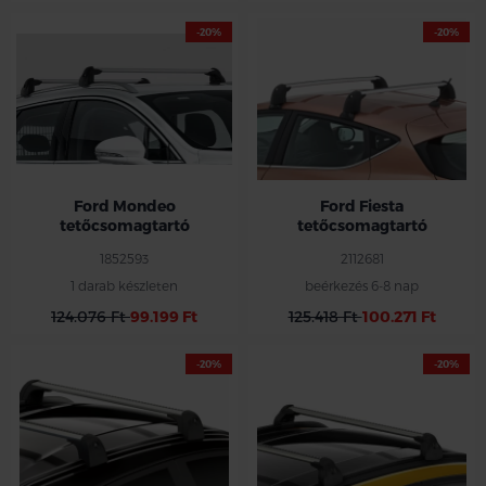
-20%
-20%
Ford Mondeo
Ford Fiesta
tetőcsomagtartó
tetőcsomagtartó
1852593
2112681
1 darab készleten
beérkezés 6-8 nap
124.076 Ft
99.199 Ft
125.418 Ft
100.271 Ft
-20%
-20%
tetősínnel
szerelt típusokhoz
5 ajtós
Active-Line
modellhez