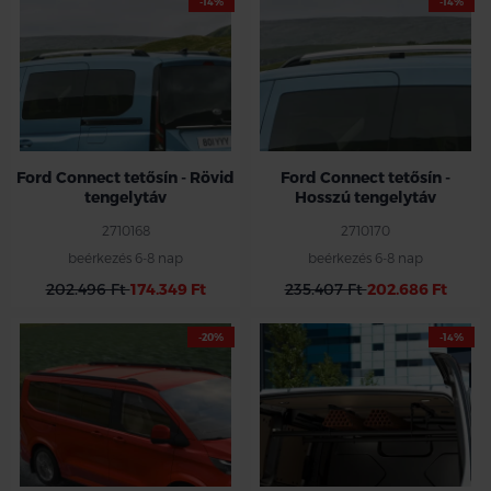
-14%
-14%
Ford Connect tetősín - Rövid
Ford Connect tetősín -
tengelytáv
Hosszú tengelytáv
2710168
2710170
beérkezés 6-8 nap
beérkezés 6-8 nap
202.496 Ft
174.349 Ft
235.407 Ft
202.686 Ft
-20%
-14%