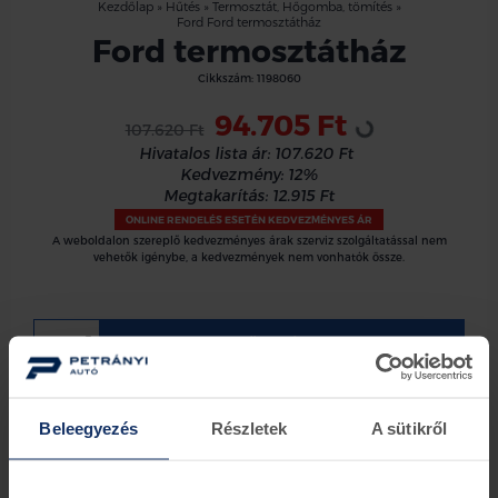
Kezdőlap
»
Hűtés
»
Termosztát, Hőgomba, tömítés
»
Ford Ford termosztátház
Ford termosztátház
Loading...
Cikkszám:
1198060
94.705 Ft
107.620 Ft
Hivatalos lista ár:
107.620 Ft
Kedvezmény:
12%
Megtakarítás:
12.915 Ft
ONLINE RENDELÉS ESETÉN KEDVEZMÉNYES ÁR
A weboldalon szereplő kedvezményes árak szerviz szolgáltatással nem
vehetők igénybe, a kedvezmények nem vonhatók össze.
Kosárba
Ford termosztátház
Beleegyezés
Részletek
A sütikről
Információk
Készletinformáció