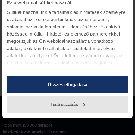
Ez a weboldal sütiket használ
Tervezési szám: 2S4Q-9K478-AD
Sütiket használunk a tartalmak és hirdetések személyre
szabásához, közösségi funkciók biztosításához,
valamint weboldalforgalmunk elemzéséhez. Ezenkívül
Vissza az előző oldalra
közösségi média-, hirdető- és elemező partnereinkkel
megosztjuk az Ön weboldalhasználatra vonatkozó
adatait, akik kombinálhatják az adatokat más olyan
adatokkal, amelyeket Ön adott meg számukra vagy az
Ön által használt más szolgáltatásokból gyűjtöttek.
Összes elfogadása
Testreszabás
Több mint 150 000 darabos
készletünk van, amely akár azonnal