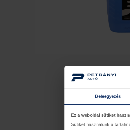
Beleegyezés
Ez a weboldal sütiket haszn
Sütiket használunk a tartal