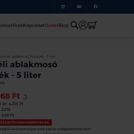
sokos
Hírek
Kapcsolat
Outlet
Blog
ord téli ablakmosó folyadék - 5 liter
éli ablakmosó
k - 5 liter
806
368 Ft
Loading...
 ár:
4.213 Ft
20%
845 Ft
LÉS ESETÉN KEDVEZMÉNYES ÁR
ereplő kedvezményes árak szerviz szolgáltatással nem