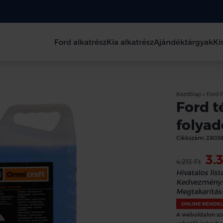
Ford alkatrész
Kia alkatrész
Ajándéktárgyak
Ki
Kezdőlap
»
Ford F
Ford t
folyadé
Cikkszám:
2803
3.
4.213 Ft
Hivatalos lista
Kedvezmény:
Megtakarítás:
ONLINE RENDE
A weboldalon sz