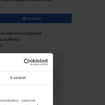
, a kedvezmények nem vonhatók össze.
Kosárba
szélvédő mosó folyadék
használható
 L
ött dokumentumok
A sütikről
ságtecnikai adatlap
271.34 KB
tosításához, valamint
k
Készletinformáció