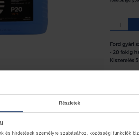
vehetők igénybe
Ford gyári 
- 20 fokig 
Kiszerelés 5
Feltölt
Részletek
Bizton
ál
mak és hirdetések személyre szabásához, közösségi funkciók biz
Információ