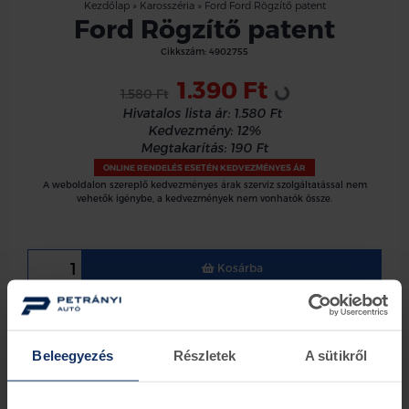
Kezdőlap
»
Karosszéria
»
Ford Ford Rögzítő patent
Ford Rögzítő patent
Cikkszám:
4902755
Loading...
1.390 Ft
1.580 Ft
Hivatalos lista ár:
1.580 Ft
Kedvezmény:
12%
Megtakarítás:
190 Ft
ONLINE RENDELÉS ESETÉN KEDVEZMÉNYES ÁR
A weboldalon szereplő kedvezményes árak szerviz szolgáltatással nem
vehetők igénybe, a kedvezmények nem vonhatók össze.
Kosárba
Lökhárítő, légterelő,
Méret: 6.5 X 4.5-7,
Beleegyezés
Részletek
A sütikről
Információk
Készletinformáció