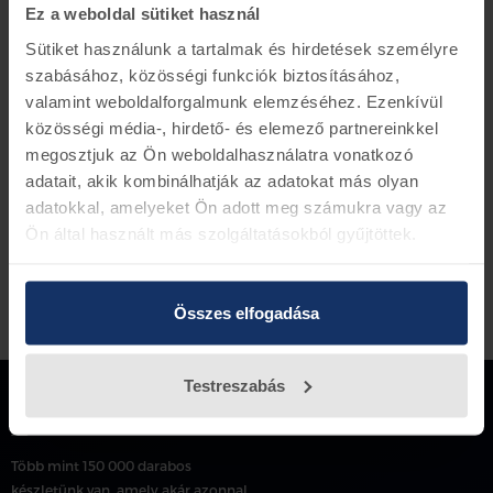
Ez a weboldal sütiket használ
Alkatrész szám W714040-S300
Sütiket használunk a tartalmak és hirdetések személyre
szabásához, közösségi funkciók biztosításához,
valamint weboldalforgalmunk elemzéséhez. Ezenkívül
Vissza az előző oldalra
közösségi média-, hirdető- és elemező partnereinkkel
megosztjuk az Ön weboldalhasználatra vonatkozó
adatait, akik kombinálhatják az adatokat más olyan
adatokkal, amelyeket Ön adott meg számukra vagy az
Ön által használt más szolgáltatásokból gyűjtöttek.
Összes elfogadása
Testreszabás
Több mint 150 000 darabos
készletünk van, amely akár azonnal