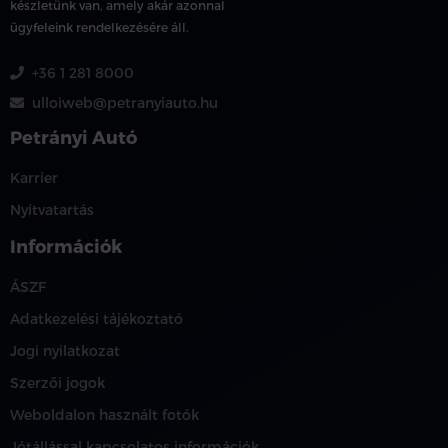
készletünk van, amely akár azonnal
ügyfeleink rendelkezésére áll.
+36 1 281 8000
ulloiweb@petranyiauto.hu
Petrányi Autó
Karrier
Nyitvatartás
Információk
ÁSZF
Adatkezelési tájékoztató
Jogi nyilatkozat
Szerzői jogok
Weboldalon használt fotók
Jótállással kapcsolatos információk