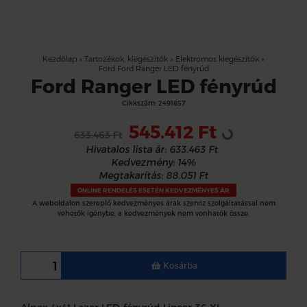
Kezdőlap
»
Tartozékok, kiegészítők
»
Elektromos kiegészítők
»
Ford Ford Ranger LED fényrúd
Ford Ranger LED fényrúd
Cikkszám:
2491857
Loading...
545.412 Ft
633.463 Ft
Hivatalos lista ár:
633.463 Ft
Kedvezmény:
14%
Megtakarítás:
88.051 Ft
ONLINE RENDELÉS ESETÉN KEDVEZMÉNYES ÁR
A weboldalon szereplő kedvezményes árak szerviz szolgáltatással nem
vehetők igénybe, a kedvezmények nem vonhatók össze.
Kosárba