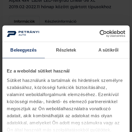
Alpex 4x4* Lazer LED-fényrúd Linear-36 XL
2019.02-2022.11 hónap között gyártott típusokhoz
Információk
Készletinformáció
Wildtrak, csak a Ford tetősínekkel kompatibilis
- Tetősínre szerelt fényrúd 36 nagyteljesítményű LED-
Beleegyezés
Részletek
A sütikről
del, beszerelőkészlettel együtt
- 13.500 lumen
- Kimagasló hatékonyságú LED-technológia
- A LED élettartama 50.000 óra
Ez a weboldal sütiket használ
- Autóipari osztályú korrózióállóság
Sütiket használunk a tartalmak és hirdetések személyre
- Törhetetlen polikarbonát lencsék
szabásához, közösségi funkciók biztosításához,
- A szélzaj, az aerodinamikai kialakítás miatt,
gyakorlatilag kiküszöbölve
valamint weboldalforgalmunk elemzéséhez. Ezenkívül
- Lopást megakadályozó biztonsági rögzítőkkel
közösségi média-, hirdető- és elemező partnereinkkel
szállítva
megosztjuk az Ön weboldalhasználatra vonatkozó
- IP67 vízállóság
adatait, akik kombinálhatják az adatokat más olyan
- ECE jóváhagyás közúti használatra
adatokkal, amelyeket Ön adott meg számukra vagy az
Legyen világosság! A Fordjához kapható erőteljes LED
Ön által használt más szolgáltatásokból gyűjtöttek.