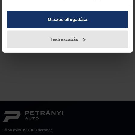
fényszóró a következő szintre emeli az éjszakai
vezetést azáltal, hogy kiválóan megvilágítja az utat.
Összes elfogadása
Vissza az előző oldalra
Testreszabás
Több mint 150 000 darabos