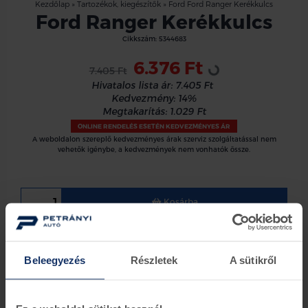
Kezdőlap
»
Tartozékok, kiegészítők
»
Ford Ford Ranger Kerékkulcs
Ford Ranger Kerékkulcs
Loading...
Cikkszám:
5344683
6.376 Ft
7.405 Ft
Hivatalos lista ár:
7.405 Ft
Kedvezmény:
14%
Megtakarítás:
1.029 Ft
ONLINE RENDELÉS ESETÉN KEDVEZMÉNYES ÁR
A weboldalon szereplő kedvezményes árak szerviz szolgáltatással nem
vehetők igénybe, a kedvezmények nem vonhatók össze.
Kosárba
Ford Ranger 2015 09-től Kerékanyakulcs
Beleegyezés
Részletek
A sütikről
Információk
Készletinformáció