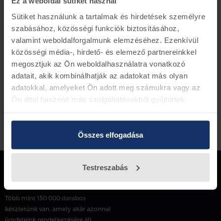
Ford alkatrész szám EB3C-17032-AA
Ez a weboldal sütiket használ
Sütiket használunk a tartalmak és hirdetések személyre
szabásához, közösségi funkciók biztosításához,
valamint weboldalforgalmunk elemzéséhez. Ezenkívül
Vissza az előző oldalra
közösségi média-, hirdető- és elemező partnereinkkel
megosztjuk az Ön weboldalhasználatra vonatkozó
adatait, akik kombinálhatják az adatokat más olyan
adatokkal, amelyeket Ön adott meg számukra vagy az
Ön által használt más szolgáltatásokból gyűjtöttek.
Összes elfogadása
Testreszabás
Több mint 150 000 darabos
készletünk van, amely akár azonnal
ügyfeleink rendelkezésére áll.