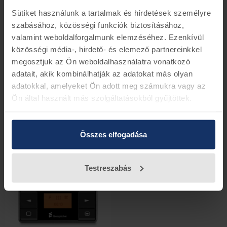
- Az állófűtés már az indulás pillanatától megfelelő
Sütiket használunk a tartalmak és hirdetések személyre
látási viszonyokat biztosít – ezzel fokozva a vezetési
biztonságot
szabásához, közösségi funkciók biztosításához,
- Az előmelegített motor üzemanyagot takarít meg, és
valamint weboldalforgalmunk elemzéséhez. Ezenkívül
jelentősen csökkenti a károsanyag-kibocsátást.
közösségi média-, hirdető- és elemező partnereinkkel
megosztjuk az Ön weboldalhasználatra vonatkozó
adatait, akik kombinálhatják az adatokat más olyan
adatokkal, amelyeket Ön adott meg számukra vagy az
Vissza az előző oldalra
Ön által használt más szolgáltatásokból gyűjtöttek.
Kapcsolódó termékek
Összes elfogadása
Testreszabás
-14%