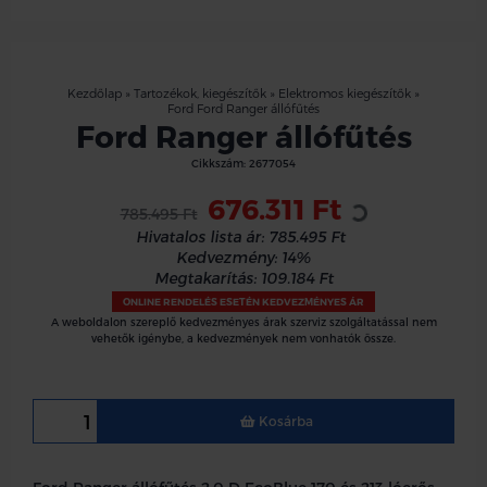
Kezdőlap
»
Tartozékok, kiegészítők
»
Elektromos kiegészítők
»
Ford Ford Ranger állófűtés
Ford Ranger állófűtés
Loading...
Cikkszám:
2677054
676.311 Ft
785.495 Ft
Hivatalos lista ár:
785.495 Ft
Kedvezmény:
14%
Megtakarítás:
109.184 Ft
ONLINE RENDELÉS ESETÉN KEDVEZMÉNYES ÁR
A weboldalon szereplő kedvezményes árak szerviz szolgáltatással nem
vehetők igénybe, a kedvezmények nem vonhatók össze.
Kosárba