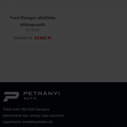
Ford Ranger állófűtés
időkapcsoló
2675366
78.608 Ft
67.681 Ft
Több mint 150 000 darabos
készletünk van, amely akár azonnal
ügyfeleink rendelkezésére áll.