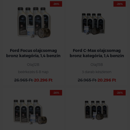
-25%
-25%
Ford Focus olajcsomag
Ford C-Max olajcsomag
bronz kategória, 1,4 benzin
bronz kategória, 1,4 benzin
Olaj12B
Olaj15B
beérkezés 6-8 nap
3 darab készleten
26.965 Ft
20.296 Ft
26.965 Ft
20.296 Ft
-25%
-25%