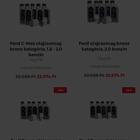
Ford C-Max olajcsomag
Ford olajcsomag bronz
bronz kategória, 1,8 - 2,0
kategória, 2,0 benzin
benzin
Olaj41B
Olaj17B
1 darab készleten
3 darab készleten
32.028 Ft
23.974 Ft
32.028 Ft
23.974 Ft
-25%
-25%