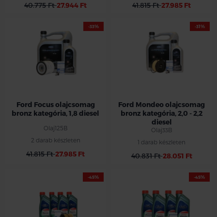
40.775 Ft
27.944 Ft
41.815 Ft
27.985 Ft
-33%
-31%
Ford Focus olajcsomag
Ford Mondeo olajcsomag
bronz kategória, 1,8 diesel
bronz kategória, 2,0 - 2,2
diesel
Olaj125B
Olaj33B
2 darab készleten
1 darab készleten
41.815 Ft
27.985 Ft
40.831 Ft
28.051 Ft
-45%
-45%