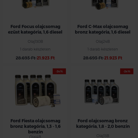
Ford Focus olajcsomag
Ford C-Max olajcsomag
ezüst kategória, 1,6 diesel
bronz kategória, 1,6 diesel
Olaj130B
Olaj24B
1 darab készleten
1 darab készleten
28.693 Ft
21.923 Ft
28.693 Ft
21.923 Ft
-24%
-24%
Ford olajcserecsomag 1,3-1,6
benzines típusokhoz
Ford Fiesta/Fusion 1,3 2001-2008
Ford Fiesta 1,6 2006- 2008
Ford Fusion 1,6 2006-2012
Ford Fiesta olajcsomag
Ford olajcsomag bronz
bronz kategória, 1,3 - 1,6
kategória, 1,8 - 2,0 benzin
benzin
Olaj13B
Olaj4B