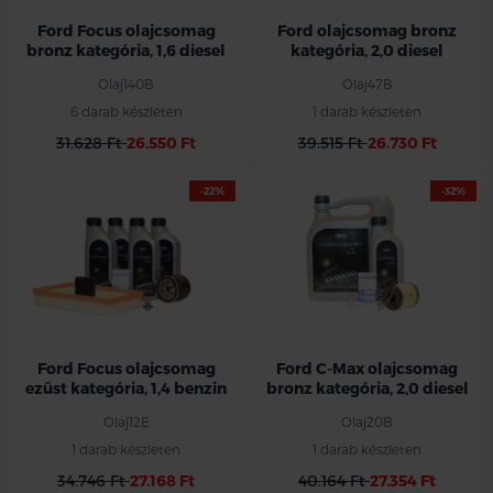
Ford Focus olajcsomag
Ford olajcsomag bronz
bronz kategória, 1,6 diesel
kategória, 2,0 diesel
Olaj140B
Olaj47B
6 darab készleten
1 darab készleten
31.628 Ft
26.550 Ft
39.515 Ft
26.730 Ft
-22%
-32%
Ford Focus olajcsomag
Ford C-Max olajcsomag
ezüst kategória, 1,4 benzin
bronz kategória, 2,0 diesel
Olaj12E
Olaj20B
1 darab készleten
1 darab készleten
34.746 Ft
27.168 Ft
40.164 Ft
27.354 Ft