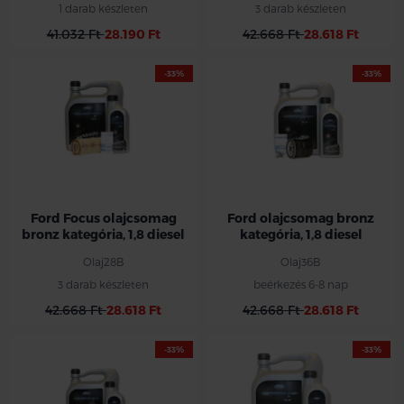
1 darab készleten
3 darab készleten
41.032 Ft
28.190 Ft
42.668 Ft
28.618 Ft
-33%
-33%
Ford Focus olajcsomag
Ford olajcsomag bronz
bronz kategória, 1,8 diesel
kategória, 1,8 diesel
Olaj28B
Olaj36B
3 darab készleten
beérkezés 6-8 nap
42.668 Ft
28.618 Ft
42.668 Ft
28.618 Ft
-33%
-33%