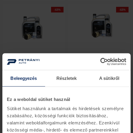
-32%
-32%
Ford olajcsomag bronz
Ford Focus olajcsomag
kategória, 2,0 diesel
bronz kategória, 2,0 diesel
Olaj57B
Olaj123B
Beleegyezés
Részletek
A sütikről
1 darab készleten
2 darab készleten
40.164 Ft
27.354 Ft
40.164 Ft
27.354 Ft
Ez a weboldal sütiket használ
-31%
-31%
Sütiket használunk a tartalmak és hirdetések személyre
szabásához, közösségi funkciók biztosításához,
valamint weboldalforgalmunk elemzéséhez. Ezenkívül
közösségi média-, hirdető- és elemező partnereinkkel