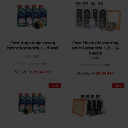
Ford Kuga olajcsomag
Ford Fiesta olajcsomag
bronz kategória, 1,5 diesel
ezüst kategória, 1,25 - 1,4
benzin
Olaj116B
Olaj1E
2 darab készleten
beérkezés 6-8 nap
53.321 Ft
29.843 Ft
38.655 Ft
29.889 Ft
-44%
-22%