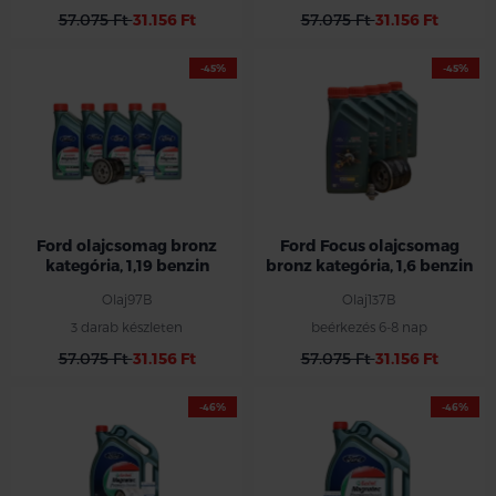
57.075 Ft
31.156 Ft
57.075 Ft
31.156 Ft
-45%
-45%
Ford olajcsomag bronz
Ford Focus olajcsomag
kategória, 1,19 benzin
bronz kategória, 1,6 benzin
Olaj97B
Olaj137B
3 darab készleten
beérkezés 6-8 nap
57.075 Ft
31.156 Ft
57.075 Ft
31.156 Ft
-46%
-46%