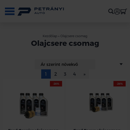
Kezdőlap
»
Olajcsere csomag
Olajcsere csomag
1
2
3
4
»
-25%
-25%