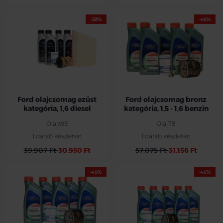
-22%
-45%
Ford olajcsomag ezüst
Ford olajcsomag bronz
kategória, 1,6 diesel
kategória, 1,5 - 1,6 benzin
Olaj39E
Olaj7B
1 darab készleten
1 darab készleten
39.907 Ft
30.950 Ft
57.075 Ft
31.156 Ft
-45%
-45%