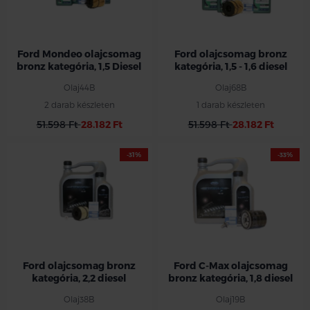
Ford Mondeo olajcsomag
Ford olajcsomag bronz
bronz kategória, 1,5 Diesel
kategória, 1,5 - 1,6 diesel
Olaj44B
Olaj68B
2 darab készleten
1 darab készleten
51.598 Ft
28.182 Ft
51.598 Ft
28.182 Ft
-31%
-33%
Ford olajcsomag bronz
Ford C-Max olajcsomag
kategória, 2,2 diesel
bronz kategória, 1,8 diesel
Olaj38B
Olaj19B