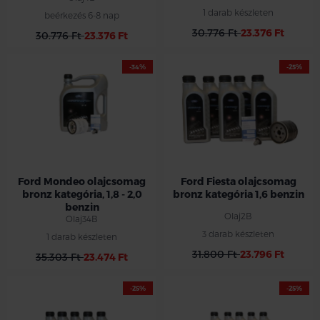
1 darab készleten
beérkezés 6-8 nap
30.776 Ft
23.376 Ft
30.776 Ft
23.376 Ft
-34%
-25%
Ford Mondeo olajcsomag
Ford Fiesta olajcsomag
bronz kategória, 1,8 - 2,0
bronz kategória 1,6 benzin
benzin
Olaj2B
Olaj34B
3 darab készleten
1 darab készleten
31.800 Ft
23.796 Ft
35.303 Ft
23.474 Ft
-25%
-25%