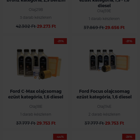
diesel
Olaj29B
Olaj59E
3 darab készleten
1 darab készleten
42.302 Ft
29.273 Ft
37.869 Ft
29.656 Ft
-21%
-21%
Ford C-Max olajcsomag
Ford Focus olajcsomag
ezüst kategória, 1,6 diesel
ezüst kategória, 1,6 diesel
Olaj18E
Olaj114E
1 darab készleten
2 darab készleten
37.777 Ft
29.753 Ft
37.777 Ft
29.753 Ft
-44%
-23%