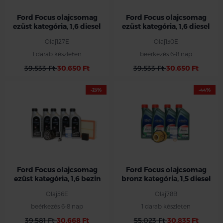
Ford Focus olajcsomag
Ford Focus olajcsomag
ezüst kategória, 1,6 diesel
ezüst kategória, 1,6 diesel
Olaj127E
Olaj130E
1 darab készleten
beérkezés 6-8 nap
39.533 Ft
30.650 Ft
39.533 Ft
30.650 Ft
-23%
-44%
Ford Focus olajcsomag
Ford Focus olajcsomag
ezüst kategória, 1,6 bezin
bronz kategória, 1,5 diesel
Olaj56E
Olaj78B
beérkezés 6-8 nap
1 darab készleten
39.581 Ft
30.668 Ft
55.023 Ft
30.835 Ft