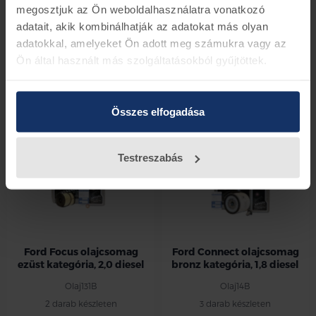
megosztjuk az Ön weboldalhasználatra vonatkozó
adatait, akik kombinálhatják az adatokat más olyan
Ford olajcsomag bronz
Ford Kuga olajcsomag
adatokkal, amelyeket Ön adott meg számukra vagy az
kategória, 2,0 diesel
bronz kategória, 2,0 diesel
Ön által használt más szolgáltatásokból gyűjtöttek.
Olaj88B
Olaj122B
3 darab készleten
2 darab készleten
40.775 Ft
27.944 Ft
40.775 Ft
27.944 Ft
Összes elfogadása
-31%
-33%
Testreszabás
Ford Focus olajcsomag
Ford Connect olajcsomag
ezüst kategória, 2,0 diesel
bronz kategória, 1,8 diesel
Olaj131B
Olaj14B
2 darab készleten
3 darab készleten