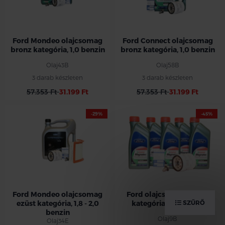
Ford Mondeo olajcsomag
Ford Connect olajcsomag
bronz kategória, 1,0 benzin
bronz kategória, 1,0 benzin
Olaj43B
Olaj58B
3 darab készleten
3 darab készleten
57.353 Ft
31.199 Ft
57.353 Ft
31.199 Ft
-29%
-45%
Ford Mondeo olajcsomag
Ford olajcsomag bronz
ezüst kategória, 1,8 - 2,0
kategória, 1,0 benzin
SZŰRŐ
benzin
Olaj9B
Olaj34E