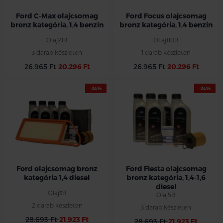
Ford C-Max olajcsomag
Ford Focus olajcsomag
bronz kategória, 1,4 benzin
bronz kategória, 1,4 benzin
Olaj21B
OLaj110B
3 darab készleten
1 darab készleten
26.965 Ft
20.296 Ft
26.965 Ft
20.296 Ft
-24%
-24%
Ford olajcsomag bronz
Ford Fiesta olajcsomag
kategória 1,4 diesel
bronz kategória, 1,4-1,6
diesel
Olaj3B
Olaj5B
2 darab készleten
3 darab készleten
28.693 Ft
21.923 Ft
28.693 Ft
21.923 Ft