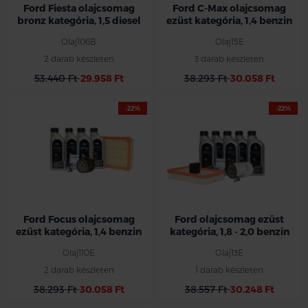
Ford Fiesta olajcsomag
Ford C-Max olajcsomag
bronz kategória, 1,5 diesel
ezüst kategória, 1,4 benzin
Olaj106B
Olaj15E
2 darab készleten
3 darab készleten
53.440 Ft
29.958 Ft
38.293 Ft
30.058 Ft
-22%
-22%
Ford Focus olajcsomag
Ford olajcsomag ezüst
ezüst kategória, 1,4 benzin
kategória, 1,8 - 2,0 benzin
Olaj110E
Olaj13E
2 darab készleten
1 darab készleten
38.293 Ft
30.058 Ft
38.557 Ft
30.248 Ft