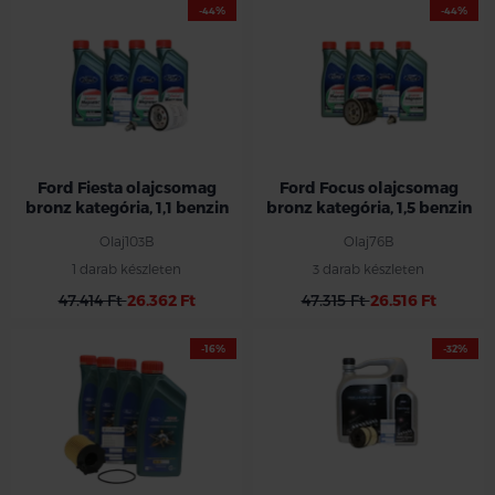
-44%
-44%
Ford Fiesta olajcsomag
Ford Focus olajcsomag
bronz kategória, 1,1 benzin
bronz kategória, 1,5 benzin
Olaj103B
Olaj76B
1 darab készleten
3 darab készleten
47.414 Ft
26.362 Ft
47.315 Ft
26.516 Ft
-16%
-32%