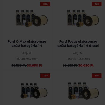
-22%
-22%
Ford C-Max olajcsomag
Ford Focus olajcsomag
ezüst kategória, 1,6
ezüst kategória, 1,6 diesel
Olaj24E
Olaj115E
1 darab készleten
1 darab készleten
39.533 Ft
30.650 Ft
39.533 Ft
30.650 Ft
-22%
-22%