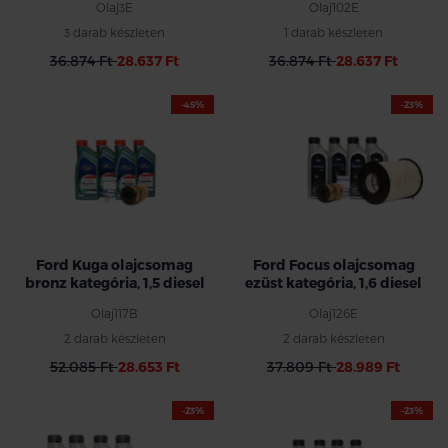
Olaj3E
Olaj102E
3 darab készleten
1 darab készleten
36.874 Ft
28.637 Ft
36.874 Ft
28.637 Ft
-45%
-23%
Ford Kuga olajcsomag
Ford Focus olajcsomag
bronz kategória, 1,5 diesel
ezüst kategória, 1,6 diesel
Olaj117B
Olaj126E
2 darab készleten
2 darab készleten
52.085 Ft
28.653 Ft
37.809 Ft
28.989 Ft
-23%
-23%