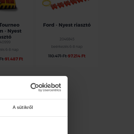
 Tourneo
Ford - Nyest riasztó
m - Nyest
asztó
2046845
40999
beérkezés 6-8 nap
zés 6-8 nap
110.471 Ft
97.214 Ft
 Ft
91.487 Ft
A sütikről