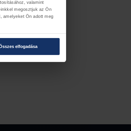
tosításához, valamint
einkkel megosztjuk az Ön
l, amelyeket Ön adott meg
Összes elfogadása