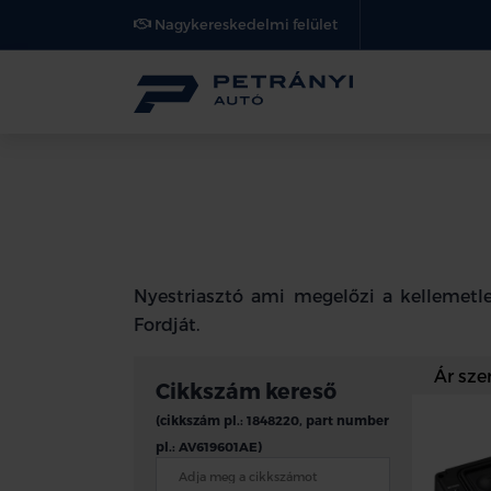
Nagykereskedelmi felület
Nyestriasztó ami megelőzi a kellemetl
Fordját.
Cikkszám kereső
(cikkszám pl.: 1848220, part number
pl.: AV619601AE)