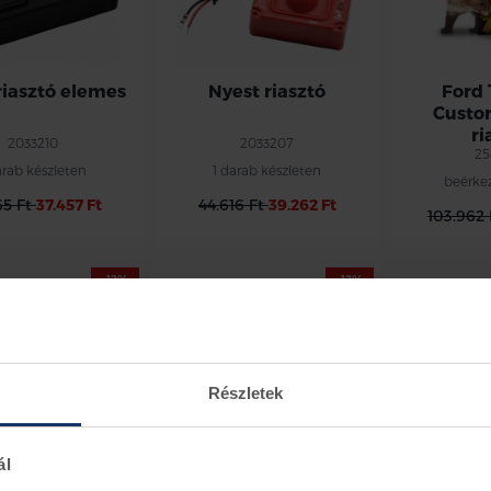
riasztó elemes
Nyest riasztó
Ford
Custo
ri
2033210
2033207
25
arab készleten
1 darab készleten
beérke
65 Ft
37.457 Ft
44.616 Ft
39.262 Ft
103.962
-12%
-12%
Részletek
 Nyest riasztó
K&K Nyest riasztó
M9700
ál