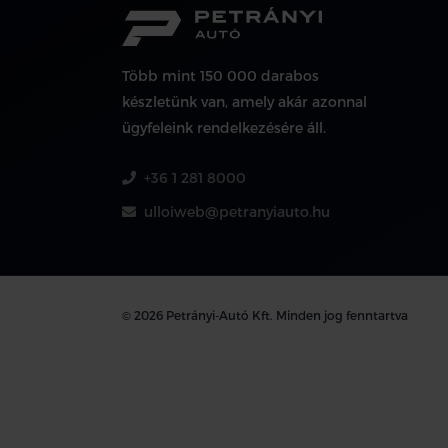
Több mint 150 000 darabos
készletünk van, amely akár azonnal
ügyfeleink rendelkezésére áll.
+36 1 281 8000
ulloiweb@petranyiauto.hu
© 2026 Petrányi-Autó Kft. Minden jog fenntartva