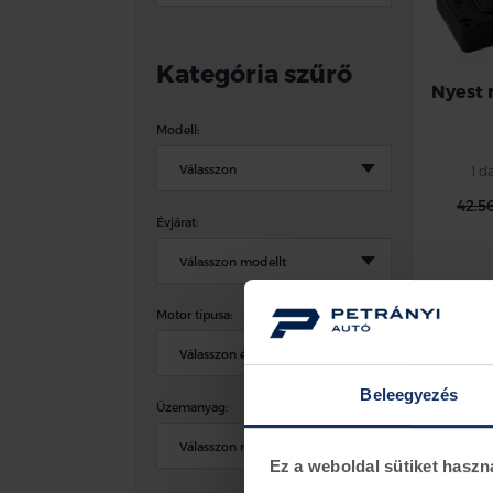
Kategória szűrő
Nyest 
Modell:
1 d
42.5
Évjárat:
Motor típusa:
*
Beleegyezés
Üzemanyag:
Ford -
Ez a weboldal sütiket haszn