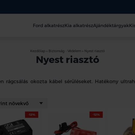
Ford alkatrész
Kia alkatrész
Ajándéktárgyak
Ki
Kezdőlap
»
Biztonság - Védelem
»
Nyest riasztó
Nyest riasztó
en rágcsálás okozta kábel sérüléseket. Hatékony ultra
-12%
-12%
*