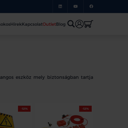
sokos
Hírek
Kapcsolat
Outlet
Blog
hangos eszköz mely biztonságban tartja
-12%
-12%
*