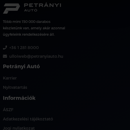
Több mint 150 000 darabos
készletünk van, amely akár azonnal
ügyfeleink rendelkezésére áll.
+36 1 281 8000
ulloiweb@petranyiauto.hu
Petrányi Autó
Karrier
Nyitvatartás
Információk
ÁSZF
Adatkezelési tájékoztató
Jogi nyilatkozat