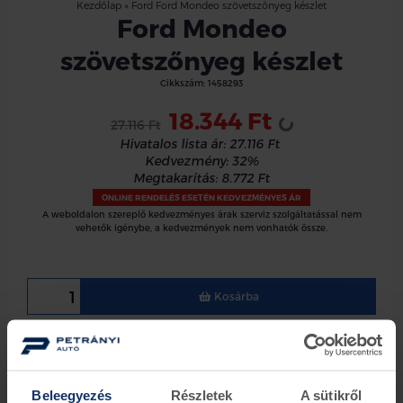
Kezdőlap
»
Ford Ford Mondeo szövetszőnyeg készlet
Ford Mondeo
szövetszőnyeg készlet
Cikkszám:
1458293
18.344 Ft
27.116 Ft
Loading...
Hivatalos lista ár:
27.116 Ft
Kedvezmény:
32%
Megtakarítás:
8.772 Ft
ONLINE RENDELÉS ESETÉN KEDVEZMÉNYES ÁR
A weboldalon szereplő kedvezményes árak szerviz szolgáltatással nem
vehetők igénybe, a kedvezmények nem vonhatók össze.
Kosárba
Ford Mondeo 2012.08-ig szövetszőnyeg készlet
4 darabos szett
Beleegyezés
Részletek
A sütikről