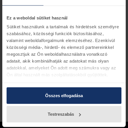
Információk
Készletinformáció
Ha rendelés leadásánál küld alvázszámot, le
Ez a weboldal sütiket használ
ellenőrízük rendelést.
Sütiket használunk a tartalmak és hirdetések személyre
FORD Gyári szőnyeg
szabásához, közösségi funkciók biztosításához,
Ford alkatrész szám AM7S7J-X130A88-BA3YYW
valamint weboldalforgalmunk elemzéséhez. Ezenkívül
közösségi média-, hirdető- és elemező partnereinkkel
megosztjuk az Ön weboldalhasználatra vonatkozó
Vissza az előző oldalra
adatait, akik kombinálhatják az adatokat más olyan
adatokkal, amelyeket Ön adott meg számukra vagy az
Ön által használt más szolgáltatásokból gyűjtöttek.
Összes elfogadása
Testreszabás