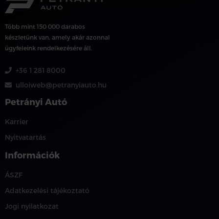
Több mint 150 000 darabos
készletünk van, amely akár azonnal
ügyfeleink rendelkezésére áll.
+36 1 281 8000
ulloiweb@petranyiauto.hu
Petrányi Autó
Karrier
Nyitvatartás
Információk
ÁSZF
Adatkezelési tájékoztató
Jogi nyilatkozat