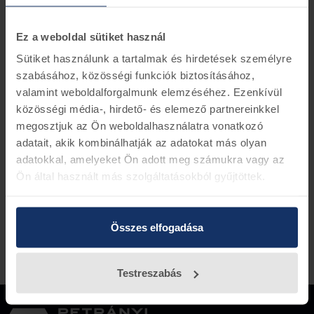
Információk
Készletinformáció
Ez a weboldal sütiket használ
Ha rendelés leadásánál küld alvázszámot, le
Sütiket használunk a tartalmak és hirdetések személyre
ellenőrízük rendelést
szabásához, közösségi funkciók biztosításához,
valamint weboldalforgalmunk elemzéséhez. Ezenkívül
közösségi média-, hirdető- és elemező partnereinkkel
megosztjuk az Ön weboldalhasználatra vonatkozó
Vissza az előző oldalra
adatait, akik kombinálhatják az adatokat más olyan
adatokkal, amelyeket Ön adott meg számukra vagy az
Ön által használt más szolgáltatásokból gyűjtöttek.
Összes elfogadása
Testreszabás