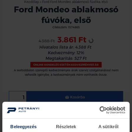
Kezdőlap
»
Ford Ford Mondeo ablakmosó fúvóka, első
Ford Mondeo ablakmosó
fúvóka, első
Cikkszám:
1574865
Loading...
3.861 Ft
4.388 Ft
Hivatalos lista ár:
4.388 Ft
Kedvezmény:
12%
Megtakarítás:
527 Ft
ONLINE RENDELÉS ESETÉN KEDVEZMÉNYES ÁR
A weboldalon szereplő kedvezményes árak szerviz szolgáltatással nem
vehetők igénybe, a kedvezmények nem vonhatók össze.
Kosárba
Ford Mondeo 19-02-2007 05-07-2010 első ablakmosó
fúvóka, Nem fűtött
Beleegyezés
Részletek
A sütikről