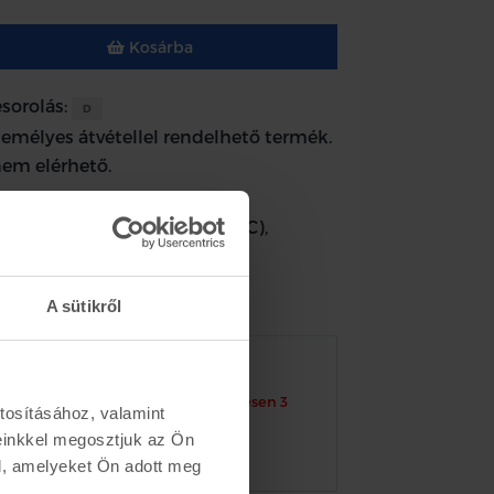
Kosárba
esorolás:
D
zemélyes átvétellel rendelhető termék.
nem elérhető.
khárító, alapozott 4 lyuk (PDC),
2015-
A sütikről
k
Készletinformáció
szám EM2B-17H772-GCXWAA
etén átvételi módja, csak személyesen 3
tosításához, valamint
k valamelyikén !!!
einkkel megosztjuk az Ön
lattal nem küldjük a terméket
l, amelyeket Ön adott meg