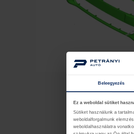
Beleegyezés
Ez a weboldal sütiket haszn
Sütiket használunk a tartal
weboldalforgalmunk elemzésé
weboldalhasználatra vonatko
számukra vagy az Ön által ha