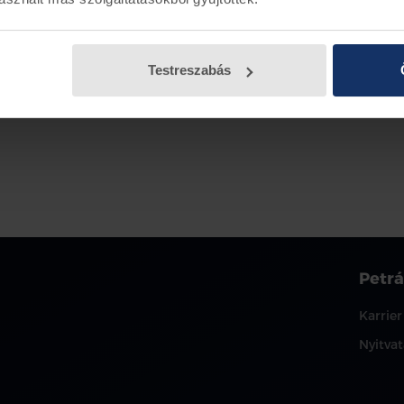
Testreszabás
Petrá
Karrier
Nyitvat