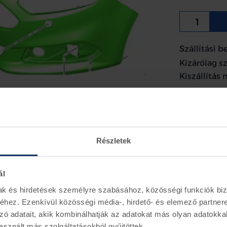
Szállítási b
Kizárólag s
Kiszállítás 
Ford első lö
Ford S-max 
Részletek
Információ
Alkatrész 
ál
Rendelés es
mak és hirdetések személyre szabásához, közösségi funkciók biz
telephelyün
hez. Ezenkívül közösségi média-, hirdető- és elemező partner
Futárszolgá
zó adatait, akik kombinálhatják az adatokat más olyan adatokka
sznált más szolgáltatásokból gyűjtöttek.