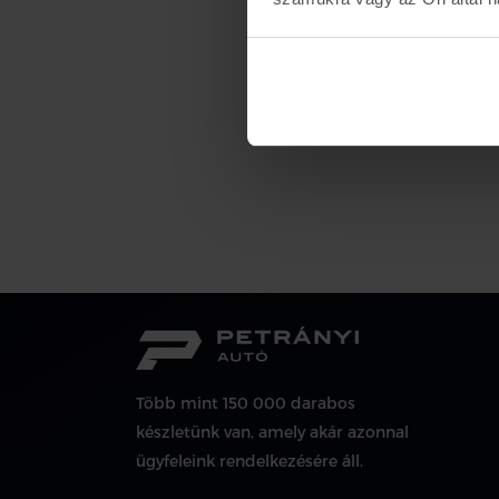
Több mint 150 000 darabos
készletünk van, amely akár azonnal
ügyfeleink rendelkezésére áll.