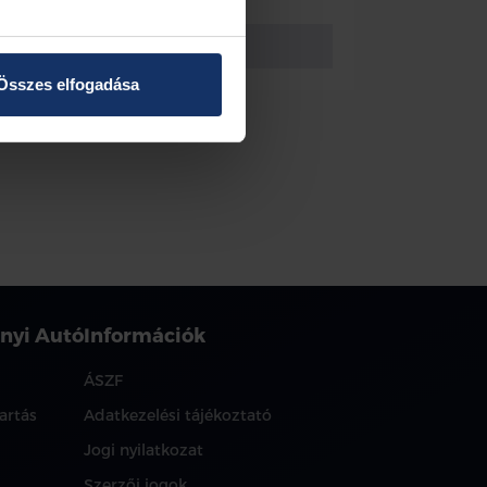
Vissza az előző oldalra
Összes elfogadása
nyi Autó
Információk
ÁSZF
artás
Adatkezelési tájékoztató
Jogi nyilatkozat
Szerzői jogok