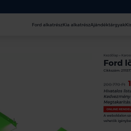
Ford alkatrész
Kia alkatrész
Ajándéktárgyak
Ki
Kezdőlap
»
Kaross
Ford l
Cikkszám:
211137
200.770 Ft
Hivatalos lista
Kedvezmény:
Megtakarítás:
ONLINE RENDE
A weboldalon sz
vehetők igénybe