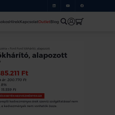
sokos
Hírek
Kapcsolat
Outlet
Blog
zéria
»
Ford Ford lökhárító, alapozott
ökhárító, alapozott
7
185.211 Ft
 ár:
200.770 Ft
8%
15.559 Ft
LÉS ESETÉN KEDVEZMÉNYES ÁR
ereplő kedvezményes árak szerviz szolgáltatással nem
, a kedvezmények nem vonhatók össze.