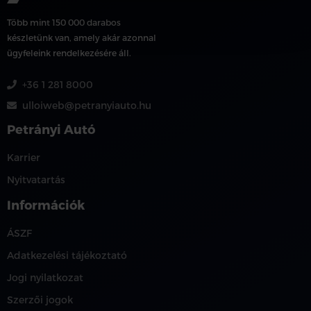
Több mint 150 000 darabos
készletünk van, amely akár azonnal
ügyfeleink rendelkezésére áll.
+36 1 281 8000
ulloiweb@petranyiauto.hu
Petrányi Autó
Karrier
Nyitvatartás
Információk
ÁSZF
Adatkezelési tájékoztató
Jogi nyilatkozat
Szerzői jogok