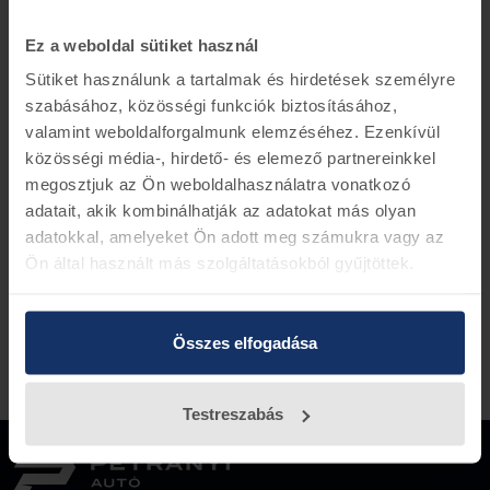
Információk
Készletinformáció
Ez a weboldal sütiket használ
Kizárólag manuális váltóval gyártott típusokhoz
Sütiket használunk a tartalmak és hirdetések személyre
Ford alkatrész szám 1M51-7K576-AB
szabásához, közösségi funkciók biztosításához,
valamint weboldalforgalmunk elemzéséhez. Ezenkívül
közösségi média-, hirdető- és elemező partnereinkkel
Vissza az előző oldalra
megosztjuk az Ön weboldalhasználatra vonatkozó
adatait, akik kombinálhatják az adatokat más olyan
adatokkal, amelyeket Ön adott meg számukra vagy az
Ön által használt más szolgáltatásokból gyűjtöttek.
Összes elfogadása
Testreszabás