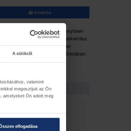
Kosárba
tól gyártott típusokhoz. Amennyiben
ne és elküldi alvázszámát az alkatrész
űrlapon, kollégánik készséggel
z alkatrész pontos beazonosításában.
A sütikről
ormáció
tosításához, valamint
Vissza az előző oldalra
einkkel megosztjuk az Ön
l, amelyeket Ön adott meg
Összes elfogadása