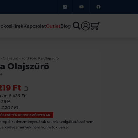
sokos
Hírek
Kapcsolat
Outlet
Blog
»
Olajszűrő
»
Ford Ford Ka Olajszűrő
a Olajszűrő
14
Loading...
219 Ft
 ár:
8.426 Ft
26%
2.207 Ft
LÉS ESETÉN KEDVEZMÉNYES ÁR
ereplő kedvezményes árak szerviz szolgáltatással nem
, a kedvezmények nem vonhatók össze.