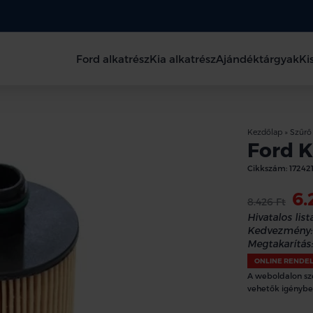
Ford alkatrész
Kia alkatrész
Ajándéktárgyak
Ki
Kezdőlap
»
Szűrő
Ford K
Cikkszám:
17242
6.
8.426 Ft
Hivatalos lista
Kedvezmény:
Megtakarítás:
ONLINE RENDE
A weboldalon sz
vehetők igénybe