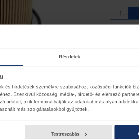
2010.11.02-
kérdése len
érdeklődés 
segítenek a
Részletek
Készletinf
ál
mak és hirdetések személyre szabásához, közösségi funkciók biz
hez. Ezenkívül közösségi média-, hirdető- és elemező partner
zó adatait, akik kombinálhatják az adatokat más olyan adatokka
sznált más szolgáltatásokból gyűjtöttek.
Testreszabás