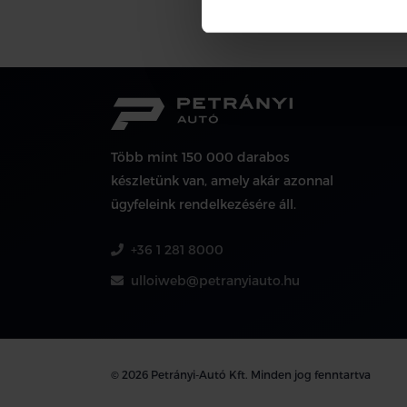
Több mint 150 000 darabos
készletünk van, amely akár azonnal
ügyfeleink rendelkezésére áll.
+36 1 281 8000
ulloiweb@petranyiauto.hu
© 2026 Petrányi-Autó Kft. Minden jog fenntartva