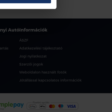
nyi Autó
Információk
ÁSZF
artás
Adatkezelési tájékoztató
Jogi nyilatkozat
Szerzői jogok
Weboldalon használt fotók
Jótállással kapcsolatos információk