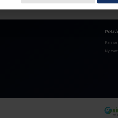
Petrá
Karrier
Nyitvat