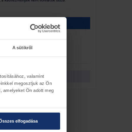
, a kedvezmények nem vonhatók össze.
Kosárba
laktörlőkar kupak
A sütikről
ormáció
tosításához, valamint
Vissza az előző oldalra
einkkel megosztjuk az Ön
l, amelyeket Ön adott meg
Összes elfogadása