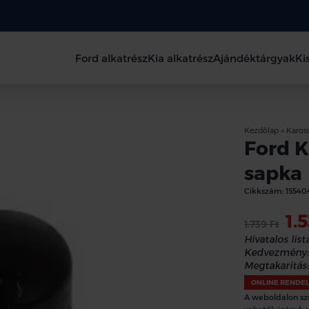
Ford alkatrész
Kia alkatrész
Ajándéktárgyak
Ki
Kezdőlap
»
Kaross
Ford K
sapka
Cikkszám:
15540
1.
1.739 Ft
Hivatalos lista
Kedvezmény:
Megtakarítás:
ONLINE RENDE
A weboldalon sz