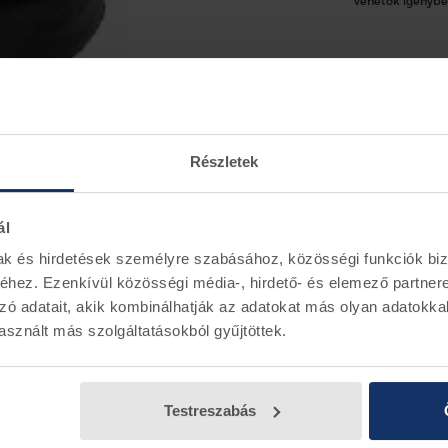
vehetők igénybe
Ford KA ab
Részletek
Készletinf
ál
mak és hirdetések személyre szabásához, közösségi funkciók biz
hez. Ezenkívül közösségi média-, hirdető- és elemező partner
zó adatait, akik kombinálhatják az adatokat más olyan adatokka
sznált más szolgáltatásokból gyűjtöttek.
Testreszabás