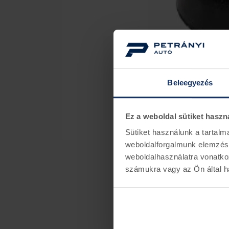
Beleegyezés
Ez a weboldal sütiket haszn
Sütiket használunk a tartal
weboldalforgalmunk elemzésé
weboldalhasználatra vonatko
számukra vagy az Ön által ha