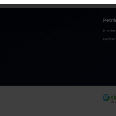
Petrá
Karrier
Nyitvat