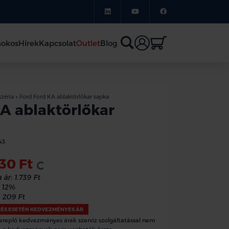
sokos
Hírek
Kapcsolat
Outlet
Blog
zéria
»
Ford Ford KA ablaktörlőkar sapka
A ablaktörlőkar
43
530 Ft
Loading...
 ár:
1.739 Ft
12%
209 Ft
LÉS ESETÉN KEDVEZMÉNYES ÁR
ereplő kedvezményes árak szerviz szolgáltatással nem