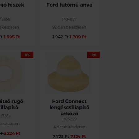
ugó fészek
Ford futómű anya
746658
1404957
b készleten
92 darab készleten
Ft
1.695 Ft
1.942 Ft
1.709 Ft
-8%
-8%
átsó rugó
Ford Connect
illapító
lengéscsillapító
ütköző
37363
1825229
b készleten
4 darab készleten
Ft
3.224 Ft
7.723 Ft
7.124 Ft