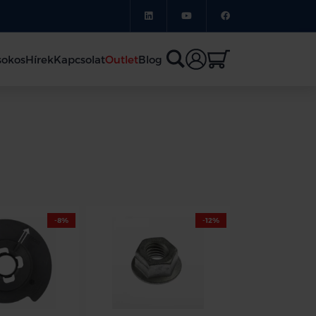
sokos
Hírek
Kapcsolat
Outlet
Blog
-8%
-12%