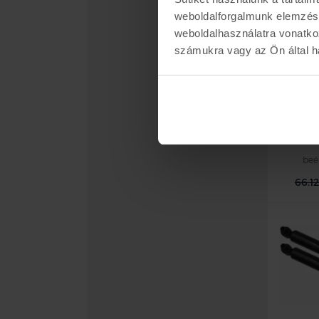
weboldalforgalmunk elemzésé
weboldalhasználatra vonatko
számukra vagy az Ön által ha
For
leng
beé
66.1