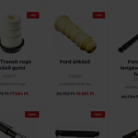
-8%
-8%
 Transit rugó
Ford ütköző
For
köző gumi
lengésc
h
4519477
2128563
22
rkezés 6-8 nap
beérkezés 6-8 nap
beérke
72 Ft
17.594 Ft
20.152 Ft
18.591 Ft
49.394 
-26%
-26%