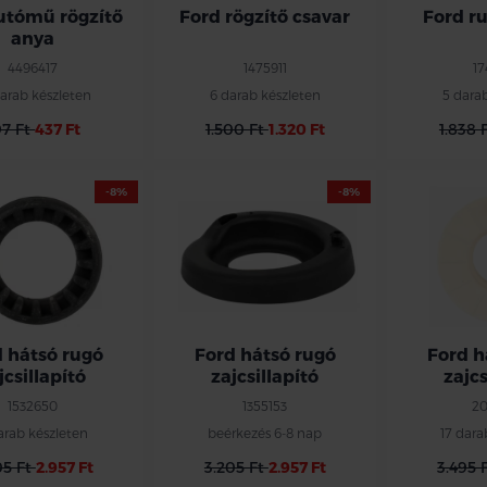
utómű rögzítő
Ford rögzítő csavar
Ford r
anya
4496417
1475911
1
arab készleten
6 darab készleten
5 dara
97 Ft
437 Ft
1.500 Ft
1.320 Ft
1.838 
-8%
-8%
 hátsó rugó
Ford hátsó rugó
Ford h
jcsillapító
zajcsillapító
zajcs
1532650
1355153
20
arab készleten
beérkezés 6-8 nap
17 dara
05 Ft
2.957 Ft
3.205 Ft
2.957 Ft
3.495 