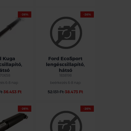
-26%
-26%
d Kuga
Ford EcoSport
sillapító,
lengéscsillapító,
átsó
hátsó
70658
1838198
zés 6-8 nap
beérkezés 6-8 nap
Ft
36.453 Ft
52.131 Ft
38.473 Ft
-26%
-26%