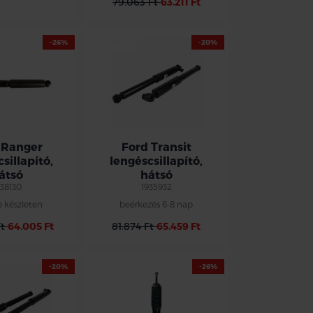
79.063 Ft
63.211 Ft
-26%
-20%
 Ranger
Ford Transit
sillapító,
lengéscsillapító,
átsó
hátsó
938130
1935932
b készleten
beérkezés 6-8 nap
Ft
64.005 Ft
81.874 Ft
65.459 Ft
-20%
-26%