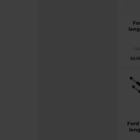
Fo
leng
3 d
52.1
Ford
leng