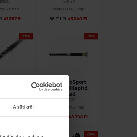
919350
1901180
zés 6-8 nap
beérkezés 6-8 nap
Ft
41.587 Ft
56.711 Ft
45.340 Ft
-26%
-26%
uga hátsó
Ford EcoSport
csillapító
lengéscsillapító,
hátsó
778491
1915807
zés 6-8 nap
A sütikről
beérkezés 6-8 nap
Ft
46.677 Ft
66.123 Ft
48.798 Ft
-20%
-20%
tosításához, valamint