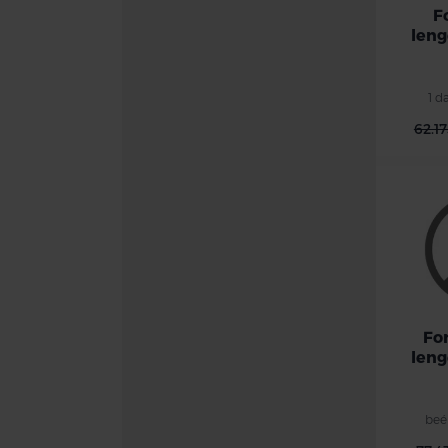
F
leng
1 d
62.1
Fo
leng
beé