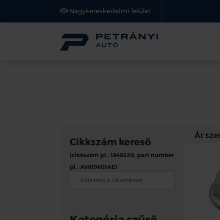
Nagykereskedelmi felület
Cikkszám kereső
(cikkszám pl.: 1848220, part number
pl.: AV619601AE)
Kategória szűrő