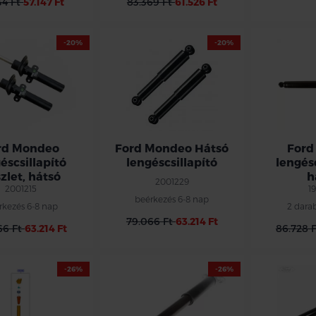
34 Ft
57.147 Ft
83.369 Ft
61.526 Ft
-20%
-20%
Szintbeállítós lengéscsillapítóval
gyártott típusokhoz ez a termék
nem beépíthető!
Ford Motorcraft
rd Mondeo
Ford Mondeo Hátsó
Ford
éscsillapító
lengéscsillapító
lengésc
zlet, hátsó
h
2001229
2001215
1
beérkezés 6-8 nap
rkezés 6-8 nap
2 dara
79.066 Ft
63.214 Ft
66 Ft
63.214 Ft
86.728 
-26%
-26%