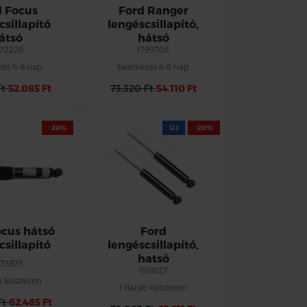
d Focus
Ford Ranger
csillapító
lengéscsillapító,
átsó
hátsó
72226
1799705
zés 6-8 nap
beérkezés 6-8 nap
Ft
52.085 Ft
73.320 Ft
54.110 Ft
-26%
ÚJ
-20%
ocus hátsó
Ford
csillapító
lengéscsillapító,
hatsó
73875
1919327
b készleten
1 darab készleten
Ft
62.485 Ft