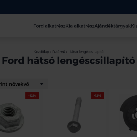
Ford alkatrész
Kia alkatrész
Ajándéktárgyak
Ki
Kezdőlap
»
Futómű
»
Hátsó lengéscsillapító
Ford hátsó lengéscsillapító
-12%
-12%