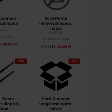
 Connect
Ford Puma
csillapító
lengéscsillapító,
hátsó
858274
2467582
zés 6-8 nap
beérkezés 6-8 nap
Ft
39.518 Ft
55.861 Ft
41.225 Ft
-20%
-20%
 Fiesta
Ford Connect
sillapító,
lengéscsillapító,
átsó
hátsó