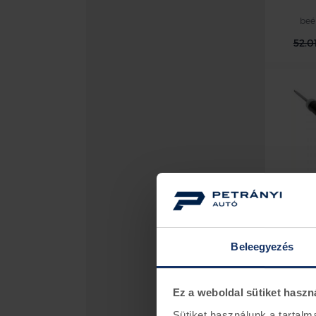
beé
52.0
F
leng
Beleegyezés
beé
62.3
Ez a weboldal sütiket haszn
Sütiket használunk a tartal