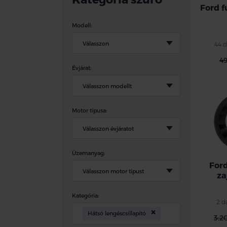
Ford f
Modell:
44 d
4
Évjárat:
Motor típusa:
Üzemanyag:
Ford
za
Kategória:
2 d
×
Hátsó lengéscsillapító
3.2