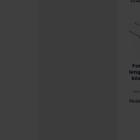
77.4
Fo
leng
kés
beé
79.0