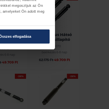
einkkel megosztjuk az Ön
l, amelyeket Ön adott meg
d Focus
Ford Focus Hátsó
Összes elfogadása
sillapító,
lengéscsillapító
átsó
2006070
06072
beérkezés 6-8 nap
zés 6-8 nap
62.175 Ft
49.709 Ft
Ft
49.709 Ft
-26%
-26%