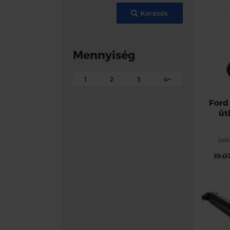
Keresés
Mennyiség
1
2
3
4+
Ford
üt
beé
19.0