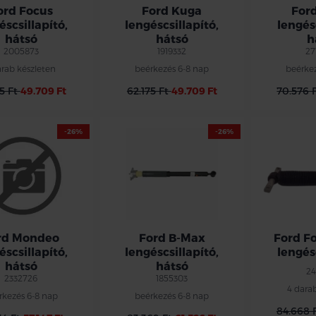
ord Focus
Ford Kuga
For
éscsillapító,
lengéscsillapító,
lengés
hátsó
hátsó
h
2005873
1919332
27
arab készleten
beérkezés 6-8 nap
beérke
75 Ft
49.709 Ft
62.175 Ft
49.709 Ft
70.576 
-26%
-26%
rd Mondeo
Ford B-Max
Ford F
éscsillapító,
lengéscsillapító,
lengés
hátsó
hátsó
24
2332726
1855303
4 dara
rkezés 6-8 nap
beérkezés 6-8 nap
84.668 