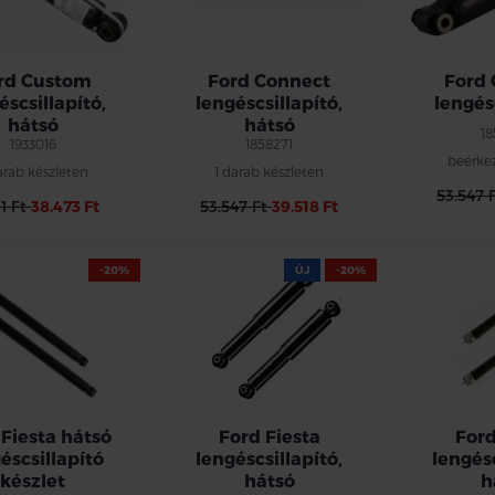
rd Custom
Ford Connect
Ford
éscsillapító,
lengéscsillapító,
lengés
hátsó
hátsó
1
1933016
1858271
beérke
arab készleten
1 darab készleten
53.547 
31 Ft
38.473 Ft
53.547 Ft
39.518 Ft
-20%
ÚJ
-20%
 Fiesta hátsó
Ford Fiesta
Ford
éscsillapító
lengéscsillapító,
lengésc
készlet
hátsó
h