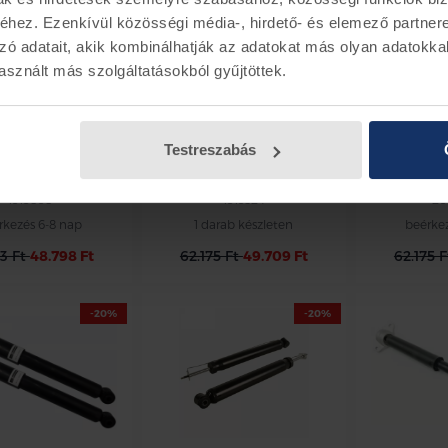
hez. Ezenkívül közösségi média-, hirdető- és elemező partner
zó adatait, akik kombinálhatják az adatokat más olyan adatokka
sznált más szolgáltatásokból gyűjtöttek.
d EcoSport
Ford Focus
For
Testreszabás
éscsillapító,
lengéscsillapító,
lengésc
hátsó
hátsó
h
1915808
1919324
20
rkezés 6-8 nap
1 darab készleten
beérke
23 Ft
48.798 Ft
62.175 Ft
49.709 Ft
62.175 
-20%
-20%