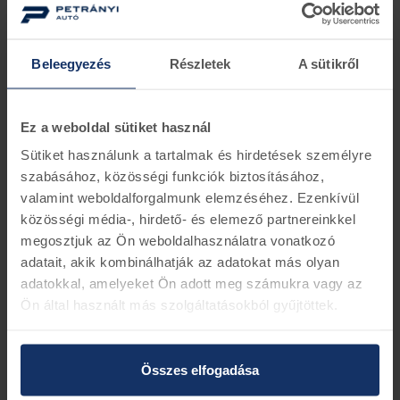
Ford Mustang
Ford kerékcsapágy, hátsó
Beleegyezés
Részletek
A sütikről
kerékcsapágy, hátsó
2097805
1778502
beérkezés 6-8 nap
beérkezés 6-8 nap
Ez a weboldal sütiket használ
98.010 Ft
84.386 Ft
105.802 Ft
91.096 Ft
Sütiket használunk a tartalmak és hirdetések személyre
szabásához, közösségi funkciók biztosításához,
-14%
-14%
valamint weboldalforgalmunk elemzéséhez. Ezenkívül
közösségi média-, hirdető- és elemező partnereinkkel
megosztjuk az Ön weboldalhasználatra vonatkozó
adatait, akik kombinálhatják az adatokat más olyan
adatokkal, amelyeket Ön adott meg számukra vagy az
Ön által használt más szolgáltatásokból gyűjtöttek.
Ford kerékcsapágy, hátsó
Ford kerékcsapágy, hátsó
Összes elfogadása
1769848
2179243
beérkezés 6-8 nap
beérkezés 6-8 nap