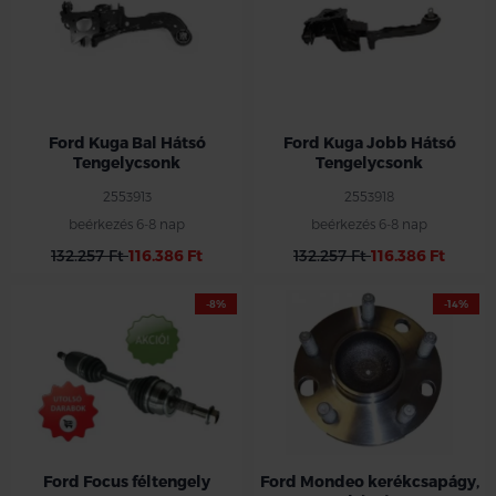
Ford Kuga Bal Hátsó
Ford Kuga Jobb Hátsó
Tengelycsonk
Tengelycsonk
2553913
2553918
beérkezés 6-8 nap
beérkezés 6-8 nap
132.257 Ft
116.386 Ft
132.257 Ft
116.386 Ft
-8%
-14%
Ezen az áron csak 1db, a készlet
erejéig !!
Ford Focus féltengely
Ford Mondeo kerékcsapágy,