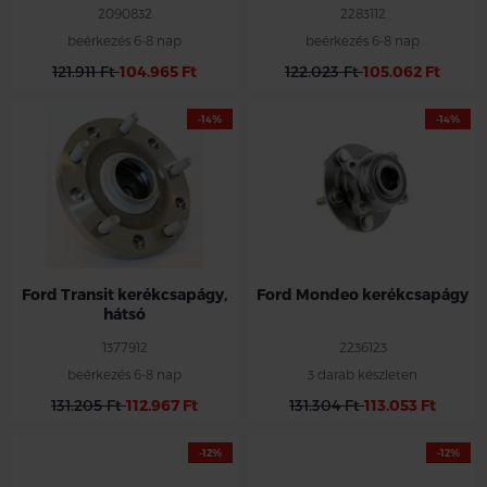
2090832
2283112
beérkezés 6-8 nap
beérkezés 6-8 nap
121.911 Ft
104.965 Ft
122.023 Ft
105.062 Ft
-14%
-14%
Ford Transit kerékcsapágy,
Ford Mondeo kerékcsapágy
hátsó
1377912
2236123
beérkezés 6-8 nap
3 darab készleten
131.205 Ft
112.967 Ft
131.304 Ft
113.053 Ft
-12%
-12%