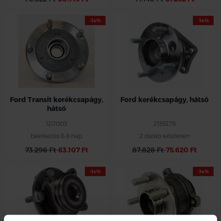
-14%
-14%
Ford Transit kerékcsapágy,
Ford kerékcsapágy, hátsó
hátsó
1201303
2139278
beérkezés 6-8 nap
2 darab készleten
73.296 Ft
63.107 Ft
87.828 Ft
75.620 Ft
-14%
-14%