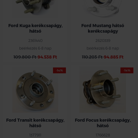
Ford Kuga kerékcsapágy,
Ford Mustang hátsó
hátsó
kerékcsapágy
2361440
2620339
beérkezés 6-8 nap
beérkezés 6-8 nap
109.800 Ft
94.538 Ft
110.203 Ft
94.885 Ft
-14%
-14%
Ford Transit kerékcsapágy,
Ford Focus kerékcsapágy,
hátsó
hátsó
1377911
1766628