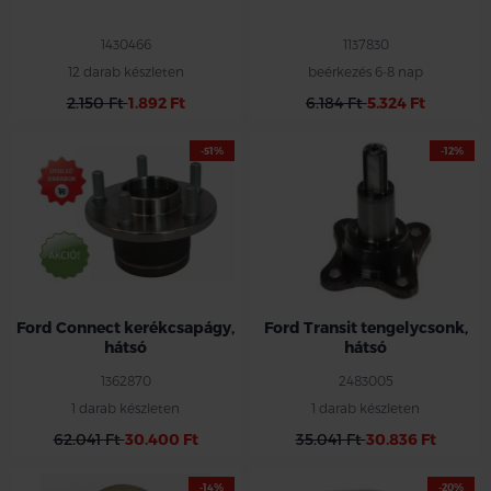
1430466
1137830
12 darab készleten
beérkezés 6-8 nap
2.150 Ft
1.892 Ft
6.184 Ft
5.324 Ft
-51%
-12%
Ezen az áron csak 1db, a készlet
erejéig !!
Ford Connect kerékcsapágy,
Ford Transit tengelycsonk,
hátsó
hátsó
1362870
2483005
1 darab készleten
1 darab készleten
62.041 Ft
30.400 Ft
35.041 Ft
30.836 Ft
-14%
-20%