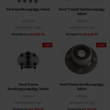
Ford kerékcsapágy, hátsó
Ford Transit kerékcsapágy,
hátsó
2472578
1815273
beérkezés 6-8 nap
beérkezés 6-8 nap
57.006 Ft
49.083 Ft
57.405 Ft
49.426 Ft
-14%
-14%
Ford Puma
Ford Fiesta kerékcsapágy,
kerékagycsapágy, hátsó
hátsó
2413046
1899042
beérkezés 6-8 nap
beérkezés 6-8 nap
70.522 Ft
60.719 Ft
71.140 Ft
61.252 Ft