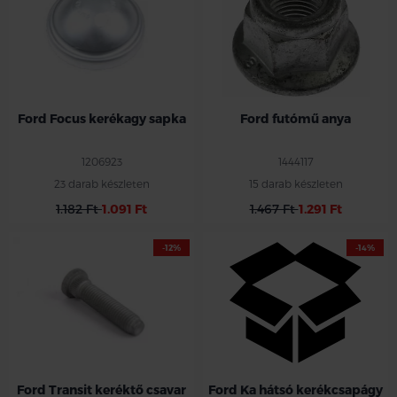
Ford Focus kerékagy sapka
Ford futómű anya
1206923
1444117
23 darab készleten
15 darab készleten
1.182 Ft
1.091 Ft
1.467 Ft
1.291 Ft
-12%
-14%
Ford Transit keréktő csavar
Ford Ka hátsó kerékcsapágy