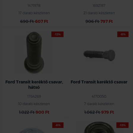
1471978
1692187
17 darab készleten
21 darab készleten
690 Ft
607 Ft
906 Ft
797 Ft
-12%
-8%
Ford Transit keréktő csavar,
Ford Transit keréktő csavar
hátsó
1764269
4170050
10 darab készleten
7 darab készleten
1.022 Ft
900 Ft
1.062 Ft
979 Ft
-8%
-12%