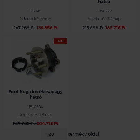
hátsó
1753951
4858822
1 darab készleten
beérkezés 6-8 nap
147.269 Ft
135.856 Ft
215.698 Ft
185.716 Ft
-14%
Ford Kuga kerékcsapágy,
hátsó
1538604
beérkezés 6-8 nap
237.768 Ft
204.718 Ft
termék / oldal