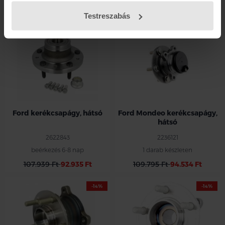
106.693 Ft
91.862 Ft
107.231 Ft
92.326 Ft
Testreszabás
-14%
-14%
Ford kerékcsapágy, hátsó
Ford Mondeo kerékcsapágy,
hátsó
2622843
2236121
beérkezés 6-8 nap
1 darab készleten
107.939 Ft
92.935 Ft
109.795 Ft
94.534 Ft
-14%
-14%