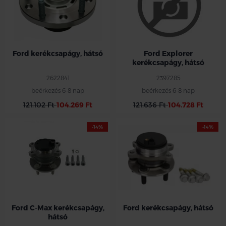
Ford kerékcsapágy, hátsó
Ford Explorer
kerékcsapágy, hátsó
2622841
2397285
beérkezés 6-8 nap
beérkezés 6-8 nap
121.102 Ft
104.269 Ft
121.636 Ft
104.728 Ft
-14%
-14%
Ford C-Max kerékcsapágy,
Ford kerékcsapágy, hátsó
hátsó