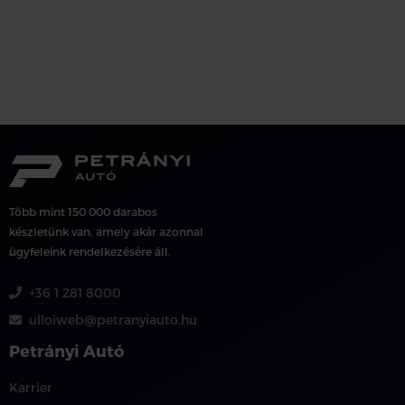
Több mint 150 000 darabos
készletünk van, amely akár azonnal
ügyfeleink rendelkezésére áll.
+36 1 281 8000
ulloiweb@petranyiauto.hu
Petrányi Autó
Karrier