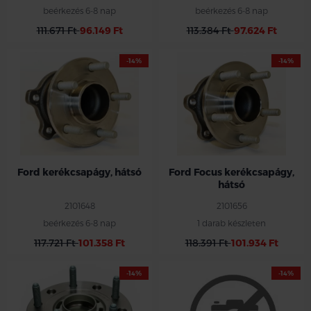
beérkezés 6-8 nap
beérkezés 6-8 nap
111.671 Ft
96.149 Ft
113.384 Ft
97.624 Ft
-14%
-14%
Ford kerékcsapágy, hátsó
Ford Focus kerékcsapágy,
hátsó
2101648
2101656
beérkezés 6-8 nap
1 darab készleten
117.721 Ft
101.358 Ft
118.391 Ft
101.934 Ft
-14%
-14%