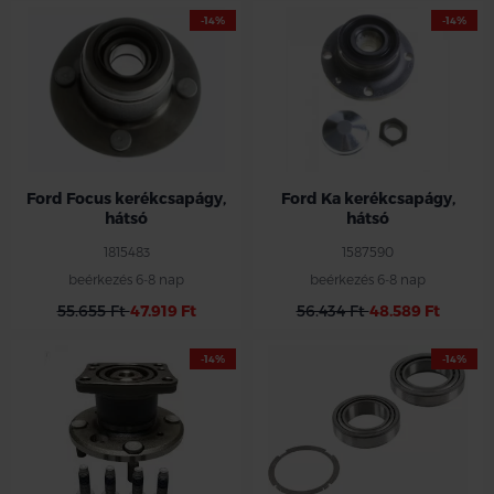
-14%
-14%
Ford Focus kerékcsapágy,
Ford Ka kerékcsapágy,
hátsó
hátsó
1815483
1587590
beérkezés 6-8 nap
beérkezés 6-8 nap
55.655 Ft
47.919 Ft
56.434 Ft
48.589 Ft
-14%
-14%