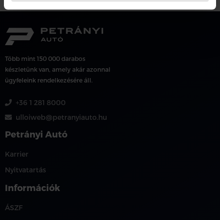
Több mint 150 000 darabos
készletünk van, amely akár azonnal
ügyfeleink rendelkezésére áll.
+36 1 281 8000
ulloiweb@petranyiauto.hu
Petrányi Autó
Karrier
Nyitvatartás
Információk
ÁSZF