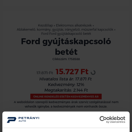
Kezdőlap
»
Elektromos alkatrészek
»
Ablakemelő, kormány, gyújtás, irányjelző, műszerfal kapcsolók
»
Ford Ford gyújtáskapcsoló betét
Ford gyújtáskapcsoló
betét
Cikkszám:
1758588
Loading...
15.727 Ft
17.871 Ft
Hivatalos lista ár:
17.871 Ft
Kedvezmény:
12%
Megtakarítás:
2.144 Ft
ONLINE RENDELÉS ESETÉN KEDVEZMÉNYES ÁR
A weboldalon szereplő kedvezményes árak szerviz szolgáltatással nem
vehetők igénybe, a kedvezmények nem vonhatók össze.
Kosárba