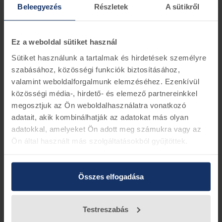
Beleegyezés
Részletek
A sütikről
Ford gyújtáskapcsoló elektromos betét, manuális
váltos típusokhoz
Ez a weboldal sütiket használ
Sütiket használunk a tartalmak és hirdetések személyre
Információk
Készletinformáció
szabásához, közösségi funkciók biztosításához,
valamint weboldalforgalmunk elemzéséhez. Ezenkívül
Ford alkatrés szám 3M5T-11572-AD
közösségi média-, hirdető- és elemező partnereinkkel
megosztjuk az Ön weboldalhasználatra vonatkozó
adatait, akik kombinálhatják az adatokat más olyan
Vissza az előző oldalra
adatokkal, amelyeket Ön adott meg számukra vagy az
Ön által használt más szolgáltatásokból gyűjtöttek.
Összes elfogadása
Testreszabás