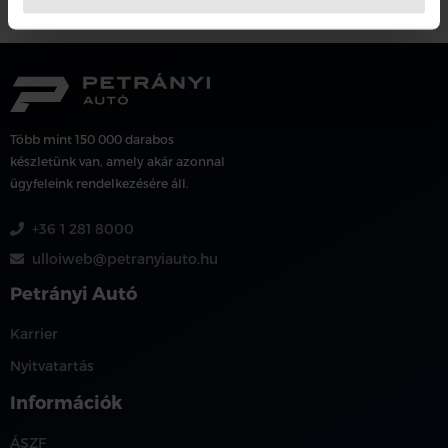
Több mint 150 000 darabos
készletünk van, amely akár azonnal
ügyfeleink rendelkezésére áll.
+36 1 281 8000
ulloiweb@petranyiauto.hu
Petrányi Autó
Karrier
Nyitvatartás
Információk
ÁSZF