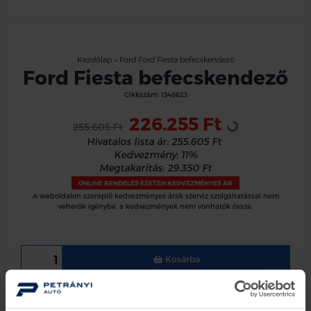
Kezdőlap
»
Ford Ford Fiesta befecskendező
Ford Fiesta befecskendező
Cikkszám:
1348623
Loading...
226.255 Ft
255.605 Ft
Hivatalos lista ár:
255.605 Ft
Kedvezmény:
11%
Megtakarítás:
29.350 Ft
ONLINE RENDELÉS ESETÉN KEDVEZMÉNYES ÁR
A weboldalon szereplő kedvezményes árak szerviz szolgáltatással nem
vehetők igénybe, a kedvezmények nem vonhatók össze.
Kosárba
Ford Fiesta/Fusion befecskendező 1.4 diesel