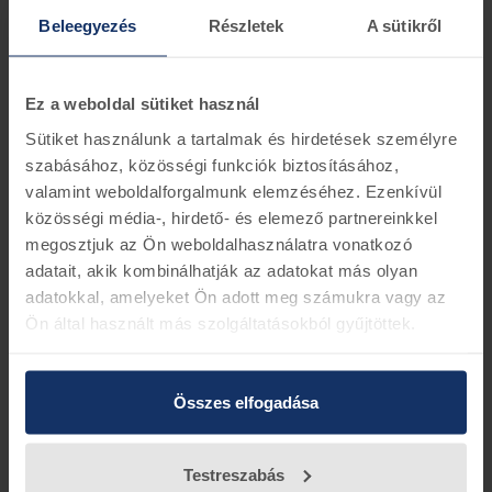
EURO3-as besorolású motorokhoz
Beleegyezés
Részletek
A sütikről
Információk
Készletinformáció
Ez a weboldal sütiket használ
Tervezési szám: 2S6Q-9F593-AC
Cseredarabos alkatrész.
Sütiket használunk a tartalmak és hirdetések személyre
Figyelem. Az porlasztó szelepek betétdíjas termékek,
szabásához, közösségi funkciók biztosításához,
mely értékesítéskor felszámolásra kerül (bruttó 44
valamint weboldalforgalmunk elemzéséhez. Ezenkívül
450 Ft).
közösségi média-, hirdető- és elemező partnereinkkel
megosztjuk az Ön weboldalhasználatra vonatkozó
adatait, akik kombinálhatják az adatokat más olyan
adatokkal, amelyeket Ön adott meg számukra vagy az
Vissza az előző oldalra
Ön által használt más szolgáltatásokból gyűjtöttek.
Összes elfogadása
Testreszabás