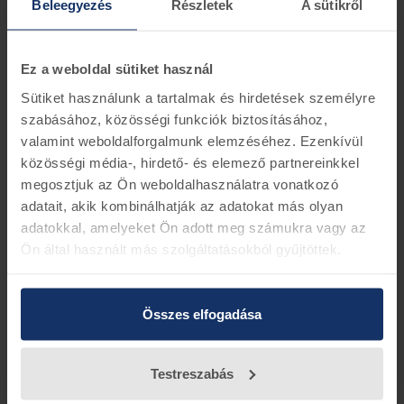
Beleegyezés
Részletek
A sütikről
Információk
Készletinformáció
A féktárcsa ára egy darabra vonatkozik.
Ez a weboldal sütiket használ
Technológiai előírás miatt párban cserélendő, kérjük a
Sütiket használunk a tartalmak és hirdetések személyre
kosárba ennek megfelelő darabszámmal tegye a
terméket.
szabásához, közösségi funkciók biztosításához,
Ford alkatrész szám AV61-1125-DB
valamint weboldalforgalmunk elemzéséhez. Ezenkívül
közösségi média-, hirdető- és elemező partnereinkkel
megosztjuk az Ön weboldalhasználatra vonatkozó
adatait, akik kombinálhatják az adatokat más olyan
Vissza az előző oldalra
adatokkal, amelyeket Ön adott meg számukra vagy az
Ön által használt más szolgáltatásokból gyűjtöttek.
Összes elfogadása
Testreszabás