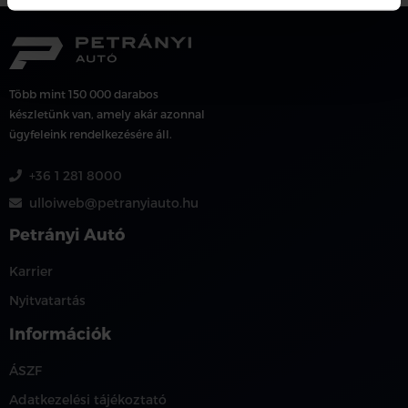
Több mint 150 000 darabos
készletünk van, amely akár azonnal
ügyfeleink rendelkezésére áll.
+36 1 281 8000
ulloiweb@petranyiauto.hu
Petrányi Autó
Karrier
Nyitvatartás
Információk
ÁSZF
Adatkezelési tájékoztató