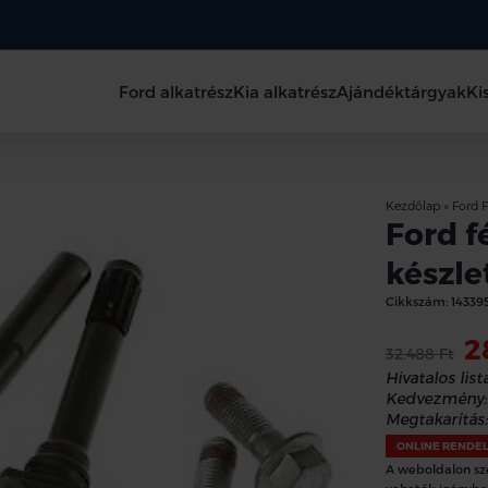
Ford alkatrész
Kia alkatrész
Ajándéktárgyak
Ki
Kezdőlap
»
Ford F
Ford f
készlet
Cikkszám:
14339
2
32.488 Ft
Hivatalos lista
Kedvezmény:
Megtakarítás:
ONLINE RENDE
A weboldalon sz