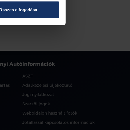
Összes elfogadása
nyi Autó
Információk
ÁSZF
artás
Adatkezelési tájékoztató
Jogi nyilatkozat
Szerzői jogok
Weboldalon használt fotók
Jótállással kapcsolatos információk