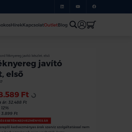
sokos
Hírek
Kapcsolat
Outlet
Blog
ord féknyereg javító készlet, első
éknyereg javító
, első
57
8.589 Ft
Loading...
 ár:
32.488 Ft
12%
3.899 Ft
LÉS ESETÉN KEDVEZMÉNYES ÁR
ereplő kedvezményes árak szerviz szolgáltatással nem