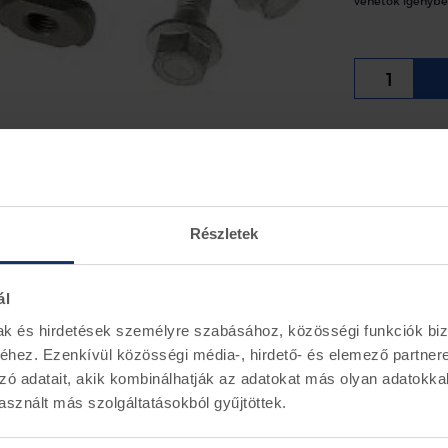
vehetők igénybe
Ford első f
Ford Transi
Ford Tourn
Részletek
Információ
ál
Ford alkatr
mak és hirdetések személyre szabásához, közösségi funkciók biz
hez. Ezenkívül közösségi média-, hirdető- és elemező partner
zó adatait, akik kombinálhatják az adatokat más olyan adatokka
sznált más szolgáltatásokból gyűjtöttek.