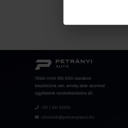
Több mint 150 000 darabos
készletünk van, amely akár azonnal
ügyfeleink rendelkezésére áll.
+36 1 281 8000
ulloiweb@petranyiauto.hu