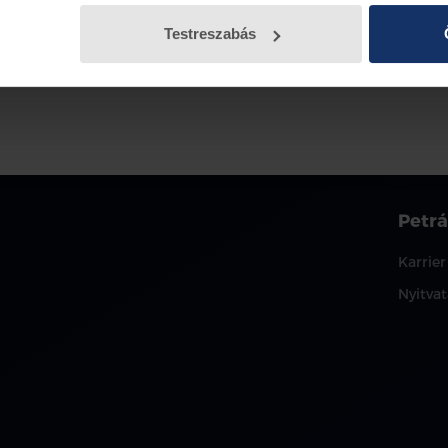
Testreszabás
Petrá
Karrier
Nyitvat