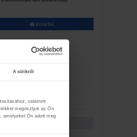
, a kedvezmények nem vonhatók össze.
Kosárba
éknyereg javító készlet
t 2006-
eo Custom 2012-
A sütikről
k
Készletinformáció
ész szám 6C11-2L527-BB
tosításához, valamint
einkkel megosztjuk az Ön
l, amelyeket Ön adott meg
Vissza az előző oldalra