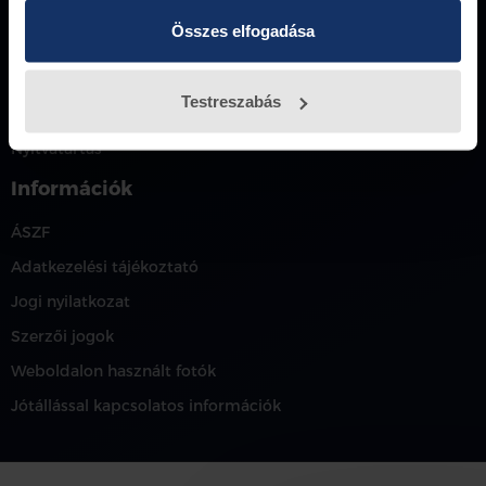
Összes elfogadása
ulloiweb@petranyiauto.hu
Petrányi Autó
Testreszabás
Karrier
Nyitvatartás
Információk
ÁSZF
Adatkezelési tájékoztató
Jogi nyilatkozat
Szerzői jogok
Weboldalon használt fotók
Jótállással kapcsolatos információk