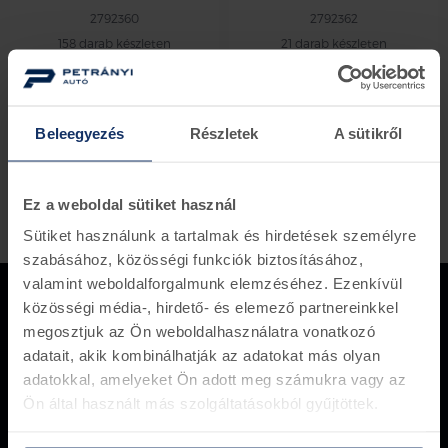
2792360
2792362
158 darab készleten
21 darab készleten
3.882 Ft
2.865 Ft
8.537 Ft
6.300 Ft
termék / oldal
Beleegyezés
Részletek
A sütikről
Ez a weboldal sütiket használ
Sütiket használunk a tartalmak és hirdetések személyre
szabásához, közösségi funkciók biztosításához,
valamint weboldalforgalmunk elemzéséhez. Ezenkívül
közösségi média-, hirdető- és elemező partnereinkkel
megosztjuk az Ön weboldalhasználatra vonatkozó
adatait, akik kombinálhatják az adatokat más olyan
Több mint 150 000 darabos
adatokkal, amelyeket Ön adott meg számukra vagy az
készletünk van, amely akár azonnal
Ön által használt más szolgáltatásokból gyűjtöttek.
ügyfeleink rendelkezésére áll.
+36 1 281 8000