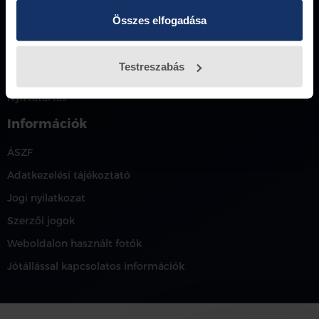
Összes elfogadása
ulloiweb@petranyiauto.hu
Petrányi Autó
Testreszabás
Karrier
Nyitvatartás
Információk
ÁSZF
Adatkezelési tájékoztató
Jogi nyilatkozat
Szerzői jogok
Weboldalon használt fotók
Jótállással kapcsolatos információk