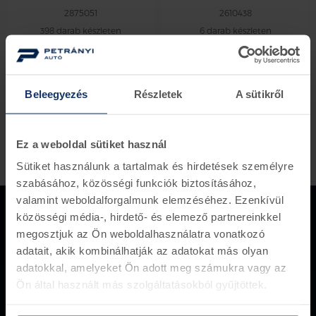
2875051
2610438
398 darab készleten
6 darab készleten
4.539 Ft
3.629 Ft
12.960 Ft
10.362 Ft
termék / oldal
Beleegyezés
Részletek
A sütikről
Ez a weboldal sütiket használ
Sütiket használunk a tartalmak és hirdetések személyre
szabásához, közösségi funkciók biztosításához,
valamint weboldalforgalmunk elemzéséhez. Ezenkívül
közösségi média-, hirdető- és elemező partnereinkkel
megosztjuk az Ön weboldalhasználatra vonatkozó
adatait, akik kombinálhatják az adatokat más olyan
Több mint 150 000 darabos
adatokkal, amelyeket Ön adott meg számukra vagy az
készletünk van, amely akár azonnal
Ön által használt más szolgáltatásokból gyűjtöttek.
ügyfeleink rendelkezésére áll.
+36 1 281 8000