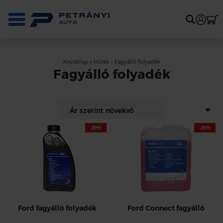
Kezdőlap
»
Hűtés
»
Fagyálló folyadék
Fagyálló folyadék
-20%
-20%
1:1 vízzel keverve -37C
Ford fagyálló folyadék
Ford Connect fagyálló