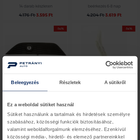
14 darab készleten
beérkezés 6-8 nap
4.176 Ft
3.595 Ft
4.204 Ft
3.619 Ft
-14%
-14%
Ford lökhárító betét - jobb
Ford lökhárító merevítő, bal
Beleegyezés
Részletek
A sütikről
első
1701544
1233699
beérkezés 6-8 nap
beérkezés 6-8 nap
Ez a weboldal sütiket használ
4.757 Ft
4.096 Ft
4.827 Ft
4.156 Ft
Sütiket használunk a tartalmak és hirdetések személyre
szabásához, közösségi funkciók biztosításához,
-14%
-51%
valamint weboldalforgalmunk elemzéséhez. Ezenkívül
közösségi média-, hirdető- és elemező partnereinkkel