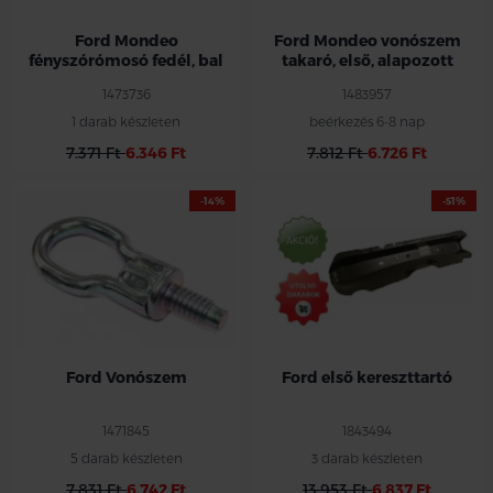
Ford Mondeo
Ford Mondeo vonószem
fényszórómosó fedél, bal
takaró, első, alapozott
1473736
1483957
1 darab készleten
beérkezés 6-8 nap
7.371 Ft
6.346 Ft
7.812 Ft
6.726 Ft
-14%
-51%
Készlet erejéig !!
Ford Vonószem
Ford első kereszttartó
1471845
1843494
5 darab készleten
3 darab készleten
7.831 Ft
6.742 Ft
13.953 Ft
6.837 Ft