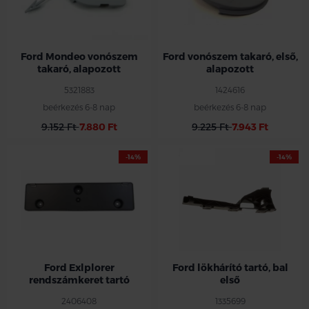
Ford Mondeo vonószem
Ford vonószem takaró, első,
takaró, alapozott
alapozott
5321883
1424616
beérkezés 6-8 nap
beérkezés 6-8 nap
9.152 Ft
7.880 Ft
9.225 Ft
7.943 Ft
-14%
-14%
Ford Exlplorer
Ford lökhárító tartó, bal
rendszámkeret tartó
első
2406408
1335699