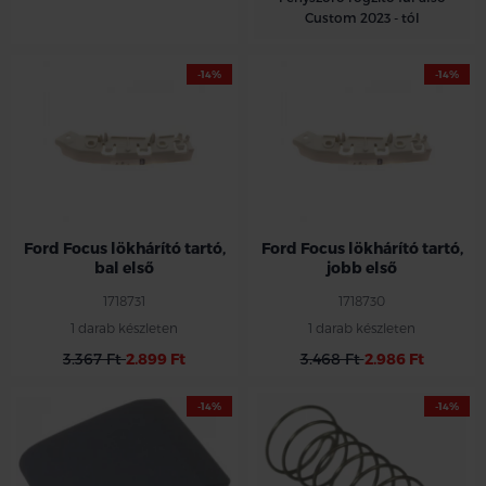
Custom 2023 - tól
-14%
-14%
Ford Focus lökhárító tartó,
Ford Focus lökhárító tartó,
bal első
jobb első
1718731
1718730
1 darab készleten
1 darab készleten
3.367 Ft
2.899 Ft
3.468 Ft
2.986 Ft
-14%
-14%