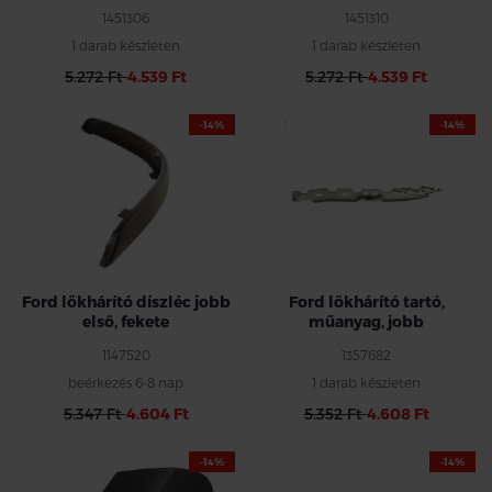
1451306
1451310
1 darab készleten
1 darab készleten
5.272 Ft
4.539 Ft
5.272 Ft
4.539 Ft
-14%
-14%
Ford lökhárító díszléc jobb
Ford lökhárító tartó,
első, fekete
műanyag, jobb
1147520
1357682
beérkezés 6-8 nap
1 darab készleten
5.347 Ft
4.604 Ft
5.352 Ft
4.608 Ft
-14%
-14%