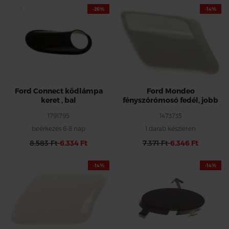
-26%
-14%
Ford Connect ködlámpa
Ford Mondeo
keret , bal
fényszórómosó fedél, jobb
1791795
1473735
beérkezés 6-8 nap
1 darab készleten
8.583 Ft
6.334 Ft
7.371 Ft
6.346 Ft
-14%
-14%