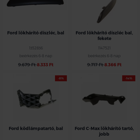
Ford lökhárító díszléc, bal
Ford lökhárító díszléc bal,
fekete
1352836
1147521
beérkezés 6-8 nap
beérkezés 6-8 nap
9.679 Ft
8.333 Ft
9.717 Ft
8.366 Ft
-8%
-14%
Ford ködlámpatartó, bal
Ford C-Max lökhárító tartó,
jobb