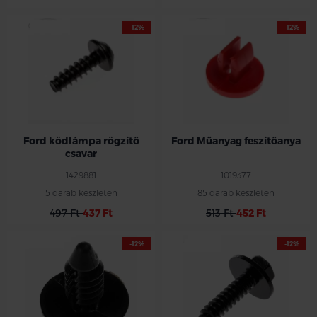
-12%
-12%
Ford ködlámpa rögzítő
Ford Műanyag feszítőanya
csavar
1429881
1019377
5 darab készleten
85 darab készleten
497 Ft
437 Ft
513 Ft
452 Ft
-12%
-12%