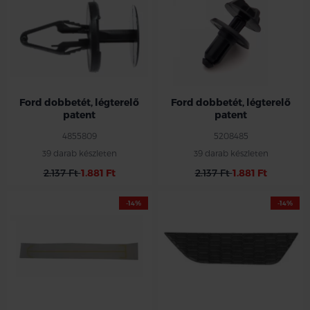
Ford dobbetét, légterelő
Ford dobbetét, légterelő
patent
patent
4855809
5208485
39 darab készleten
39 darab készleten
2.137 Ft
1.881 Ft
2.137 Ft
1.881 Ft
-14%
-14%