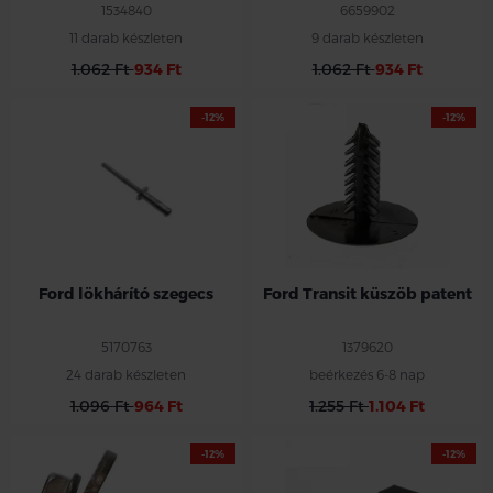
1534840
6659902
11 darab készleten
9 darab készleten
1.062 Ft
934 Ft
1.062 Ft
934 Ft
-12%
-12%
Ford lökhárító szegecs
Ford Transit küszöb patent
5170763
1379620
24 darab készleten
beérkezés 6-8 nap
1.096 Ft
964 Ft
1.255 Ft
1.104 Ft
-12%
-12%