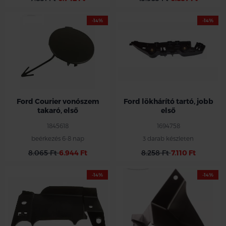
-14%
-14%
Ford Courier vonószem
Ford lökhárító tartó, jobb
takaró, első
első
1845618
1694758
beérkezés 6-8 nap
3 darab készleten
8.065 Ft
6.944 Ft
8.258 Ft
7.110 Ft
-14%
-14%