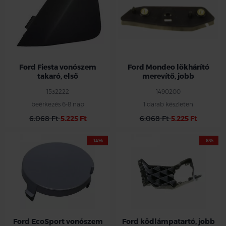
Ford Fiesta vonószem
Ford Mondeo lökhárító
takaró, első
merevítő, jobb
1532222
1490200
beérkezés 6-8 nap
1 darab készleten
6.068 Ft
5.225 Ft
6.068 Ft
5.225 Ft
-14%
-8%
Ford EcoSport vonószem
Ford ködlámpatartó, jobb