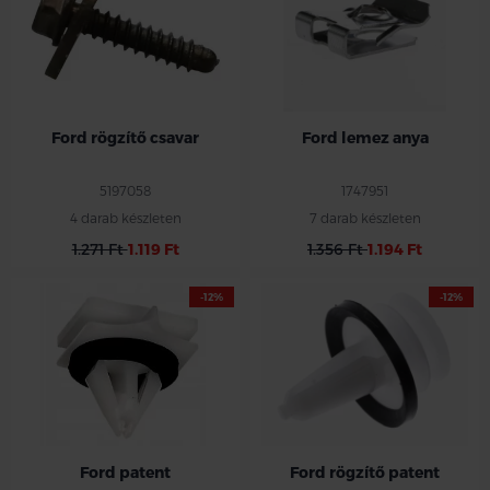
Ford rögzítő csavar
Ford lemez anya
5197058
1747951
4 darab készleten
7 darab készleten
1.271 Ft
1.119 Ft
1.356 Ft
1.194 Ft
-12%
-12%
Ford patent
Ford rögzítő patent