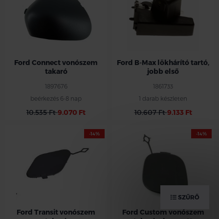
Ford Connect vonószem
Ford B-Max lökhárító tartó,
takaró
jobb első
1897676
1861733
beérkezés 6-8 nap
1 darab készleten
10.535 Ft
9.070 Ft
10.607 Ft
9.133 Ft
-14%
-14%
SZŰRŐ
Ford Transit vonószem
Ford Custom vonószem