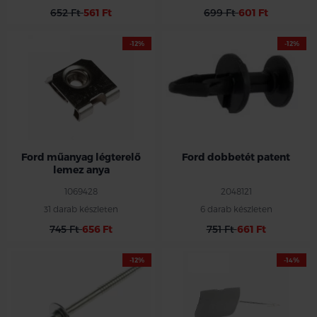
652 Ft
561 Ft
699 Ft
601 Ft
-12%
-12%
Ford műanyag légterelő
Ford dobbetét patent
lemez anya
1069428
2048121
31 darab készleten
6 darab készleten
745 Ft
656 Ft
751 Ft
661 Ft
-12%
-14%