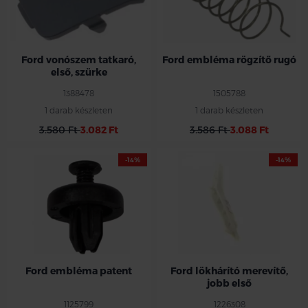
Ford vonószem tatkaró,
Ford embléma rögzítő rugó
első, szürke
1388478
1505788
1 darab készleten
1 darab készleten
3.580 Ft
3.082 Ft
3.586 Ft
3.088 Ft
-14%
-14%
Ford embléma patent
Ford lökhárító merevítő,
jobb első
1125799
1226308