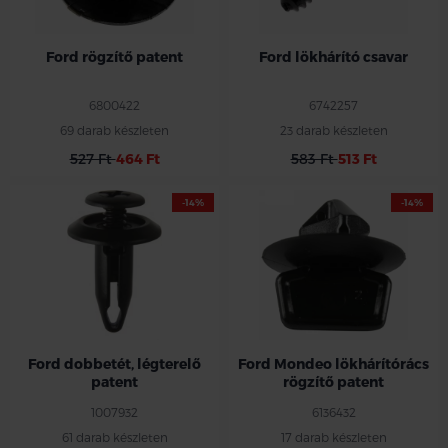
Ford rögzítő patent
Ford lökhárító csavar
6800422
6742257
69 darab készleten
23 darab készleten
527 Ft
464 Ft
583 Ft
513 Ft
-14%
-14%
Ford dobbetét, légterelő
Ford Mondeo lökhárítórács
patent
rögzítő patent
1007932
6136432
61 darab készleten
17 darab készleten