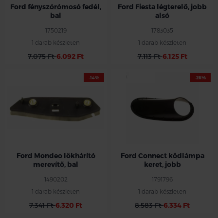
Ford fényszórómosó fedél,
Ford Fiesta légterelő, jobb
bal
alsó
1750219
1783035
1 darab készleten
1 darab készleten
7.075 Ft
6.092 Ft
7.113 Ft
6.125 Ft
-14%
-26%
Ford Mondeo lökhárító
Ford Connect ködlámpa
merevítő, bal
keret, jobb
1490202
1791796
1 darab készleten
1 darab készleten
7.341 Ft
6.320 Ft
8.583 Ft
6.334 Ft