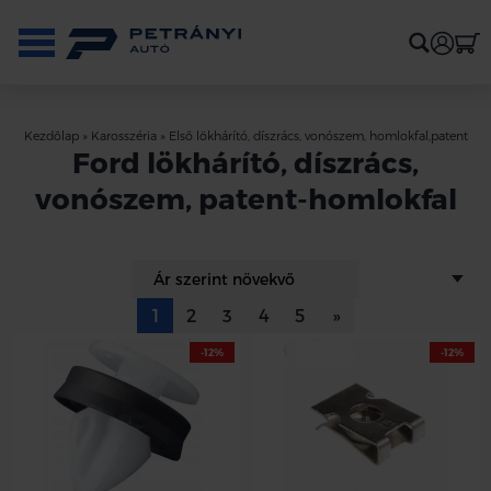
Kezdőlap
»
Karosszéria
»
Első lökhárító, díszrács, vonószem, homlokfal,patent
Ford lökhárító, díszrács,
vonószem, patent-homlokfal
1
2
3
4
5
»
-12%
-12%