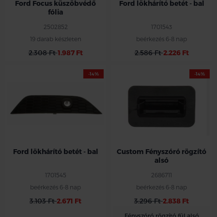
Ford Focus küszöbvédő
Ford lökhárító betét - bal
fólia
2502852
1701543
19 darab készleten
beérkezés 6-8 nap
2.308 Ft
1.987 Ft
2.586 Ft
2.226 Ft
-14%
-14%
Ford lökhárító betét - bal
Custom Fényszóró rögzító
alsó
1701545
2686711
beérkezés 6-8 nap
beérkezés 6-8 nap
3.103 Ft
2.671 Ft
3.296 Ft
2.838 Ft
Fényszóró rögzító fül alsó