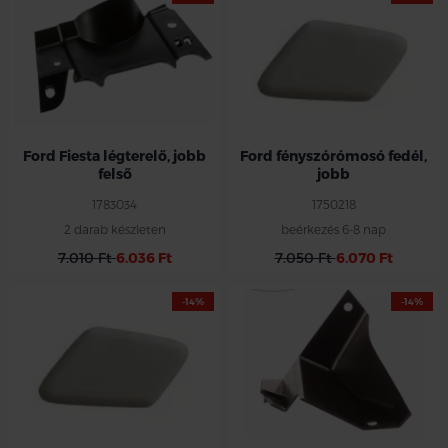
Ford Fiesta légterelő, jobb
Ford fényszórómosó fedél,
felső
jobb
1783034
1750218
2 darab készleten
beérkezés 6-8 nap
7.010 Ft
6.036 Ft
7.050 Ft
6.070 Ft
-14%
-14%