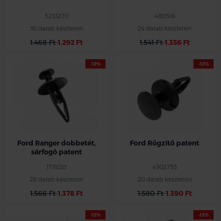
5233270
4831516
36 darab készleten
24 darab készleten
1.468 Ft
1.292 Ft
1.541 Ft
1.356 Ft
-12%
-12%
Ford Ranger dobbetét,
Ford Rögzítő patent
sárfogó patent
1731033
4902755
28 darab készleten
20 darab készleten
1.566 Ft
1.378 Ft
1.580 Ft
1.390 Ft
-12%
-12%