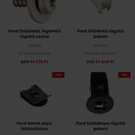
Ford Dobbetét, légterelő
Ford lökhárító rögzítő
rögzítő csavar
patent
1388632
6549354
35 darab készleten
31 darab készleten
880 Ft
775 Ft
986 Ft
849 Ft
-12%
-12%
Ford lemez anya,
Ford ködlámpa rögzítő
lökhárítóhoz
patent