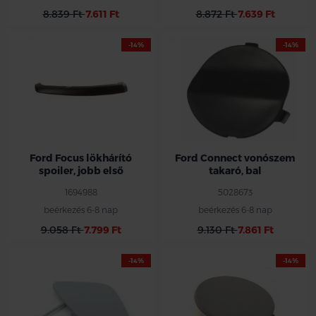
8.839 Ft
7.611 Ft
8.872 Ft
7.639 Ft
-14%
-14%
Ford Focus lökhárító
Ford Connect vonószem
spoiler, jobb első
takaró, bal
1694988
5028673
beérkezés 6-8 nap
beérkezés 6-8 nap
9.058 Ft
7.799 Ft
9.130 Ft
7.861 Ft
-14%
-14%