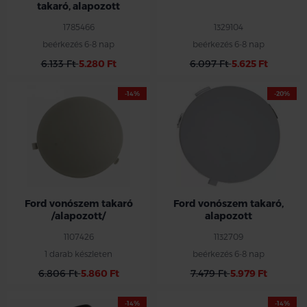
takaró, alapozott
1785466
1329104
beérkezés 6-8 nap
beérkezés 6-8 nap
6.133 Ft
5.280 Ft
6.097 Ft
5.625 Ft
-14%
-20%
Ford vonószem takaró
Ford vonószem takaró,
/alapozott/
alapozott
1107426
1132709
1 darab készleten
beérkezés 6-8 nap
6.806 Ft
5.860 Ft
7.479 Ft
5.979 Ft
-14%
-14%