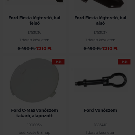
Ford Fiesta légterelő, bal
Ford Fiesta légterelő, bal
felső
alsó
1783036
1783037
1 darab készleten
1 darab készleten
8.490 Ft
7.310 Ft
8.490 Ft
7.310 Ft
-14%
-14%
Ford C-Max vonószem
Ford Vonószem
takaró, alapozott
1908053
1886410
beérkezés 6-8 nap
1 darab készleten