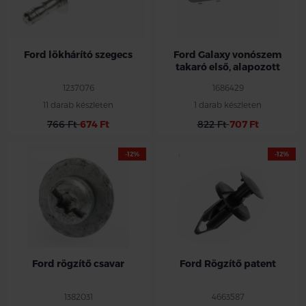
Ford lökhárító szegecs
Ford Galaxy vonószem
takaró első, alapozott
1237076
1686429
11 darab készleten
1 darab készleten
766 Ft
674 Ft
822 Ft
707 Ft
-12%
-12%
Ford rögzítő csavar
Ford Rögzítő patent
1382031
4663587