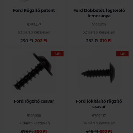
Ford Rögzítő patent
Ford Dobbetét, légterelő
lemezanya
5255437
1026679
93 darab készleten
52 darab készleten
230 Ft
202 Ft
362 Ft
319 Ft
-12%
-12%
Ford rögzítő csavar
Ford lökhárító rögzítő
csavar
5190668
6707417
14 darab készleten
34 darab készleten
375 Ft
330 Ft
446 Ft
392 Ft