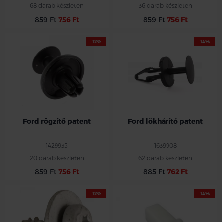
68 darab készleten
36 darab készleten
859 Ft
756 Ft
859 Ft
756 Ft
-12%
-14%
Ford rögzítő patent
Ford lökhárító patent
1429935
1639908
20 darab készleten
62 darab készleten
859 Ft
756 Ft
885 Ft
762 Ft
-12%
-14%