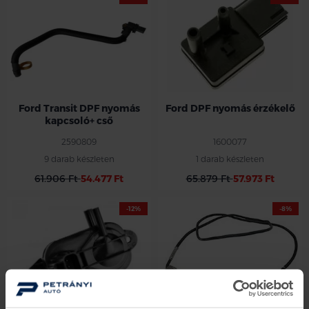
Ford Transit DPF nyomás
Ford DPF nyomás érzékelő
kapcsoló+ cső
2590809
1600077
9 darab készleten
1 darab készleten
61.906 Ft
54.477 Ft
65.879 Ft
57.973 Ft
-12%
-8%