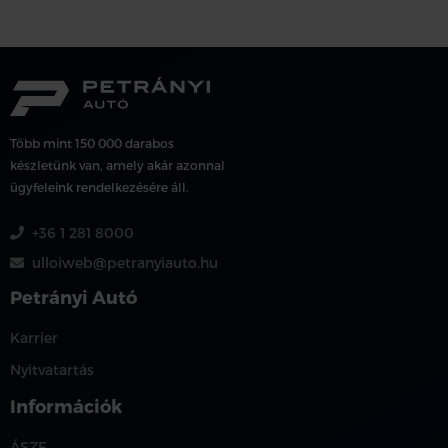
Több mint 150 000 darabos
készletünk van, amely akár azonnal
ügyfeleink rendelkezésére áll.
+36 1 281 8000
ulloiweb@petranyiauto.hu
Petrányi Autó
Karrier
Nyitvatartás
Információk
ÁSZF