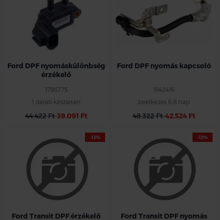
Ford DPF nyomáskülönbség
Ford DPF nyomás kapcsoló
érzékelő
1786775
1842416
1 darab készleten
beérkezés 6-8 nap
44.422 Ft
39.091 Ft
48.322 Ft
42.524 Ft
-12%
-12%
Ford Transit DPF érzékelő
Ford Transit DPF nyomás