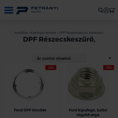
Kezdőlap
»
Kipufogó rendszer
»
DPF Részecskeszűrő, katalizátor
DPF Részecskeszűrő,
-14%
-12%
Ford DPF tömítés
Ford kipufogó, turbó
rögzítő anya