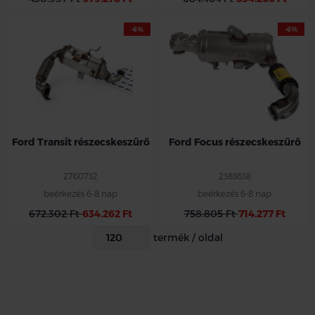
-6%
-6%
Ford Transit részecskeszűrő
Ford Focus részecskeszűrő
2760732
2383638
beérkezés 6-8 nap
beérkezés 6-8 nap
672.302 Ft
634.262 Ft
758.805 Ft
714.277 Ft
termék / oldal