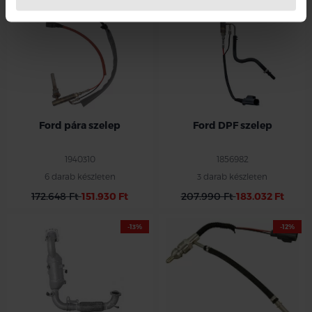
-12%
-12%
Ford pára szelep
Ford DPF szelep
1940310
1856982
6 darab készleten
3 darab készleten
172.648 Ft
151.930 Ft
207.990 Ft
183.032 Ft
-13%
-12%