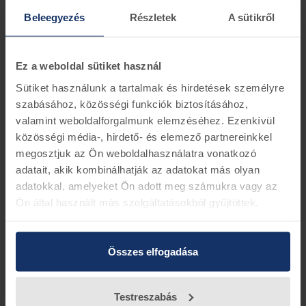
Ford DPF nyomás érzékelő
Ford DPF hőmérséklet
Beleegyezés
Részletek
A sütikről
érzékelő
1415606
1797830
2 darab készleten
1 darab készleten
Ez a weboldal sütiket használ
66.111 Ft
58.178 Ft
66.901 Ft
61.716 Ft
Sütiket használunk a tartalmak és hirdetések személyre
szabásához, közösségi funkciók biztosításához,
-12%
-12%
valamint weboldalforgalmunk elemzéséhez. Ezenkívül
közösségi média-, hirdető- és elemező partnereinkkel
megosztjuk az Ön weboldalhasználatra vonatkozó
adatait, akik kombinálhatják az adatokat más olyan
adatokkal, amelyeket Ön adott meg számukra vagy az
Ön által használt más szolgáltatásokból gyűjtöttek.
Ford részecske sűrűség
Ford Kuga DPF szelep
érzékelő
Összes elfogadása
2308044.
1877097
beérkezés 6-8 nap
beérkezés 6-8 nap
152.090 Ft
133.839 Ft
154.253 Ft
135.743 Ft
Testreszabás