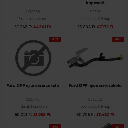
kapcsoló
2375506
2412631
2 darab készleten
beérkezés 6-8 nap
50.342 Ft
44.301 Ft
53.604 Ft
47.172 Ft
-12%
-12%
Ford DPF nyomásérzékelő
Ford DPF nyomásérzékelő
2226146
2595562
1 darab készleten
beérkezés 6-8 nap
59.021 Ft
51.938 Ft
60.705 Ft
53.420 Ft
-12%
-12%