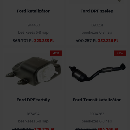
Ford katalizátor
Ford DPF szelep
1944450
1890231
beérkezés 6-8 nap
beérkezés 6-8 nap
369.701 Ft
323.255 Ft
400.257 Ft
352.226 Ft
-12%
-13%
Ford DPF tartály
Ford Transit katalizátor
1674614
2004262
beérkezés 6-8 nap
beérkezés 6-8 nap
430.997 Ft
379.278 Ft
684.464 Ft
594.266 Ft