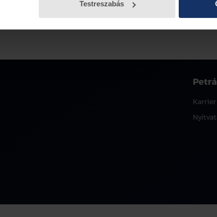
Testreszabás
Petrá
Karrier
Nyitvat