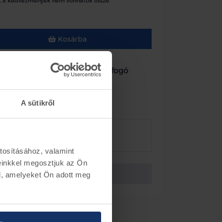
, a kedvezmények nem vonhatók össze.
Kosárba
o Courier jobb oldali első sárfogó
A sütikről
k
Készletinformáció
rész szám ET76-16A262-AB5JA6
tosításához, valamint
einkkel megosztjuk az Ön
Vissza az előző oldalra
l, amelyeket Ön adott meg