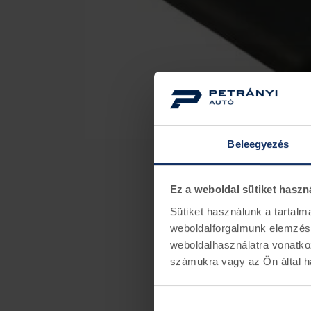
Beleegyezés
Ez a weboldal sütiket haszn
Sütiket használunk a tartal
weboldalforgalmunk elemzésé
weboldalhasználatra vonatko
számukra vagy az Ön által ha