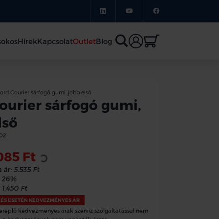
sokos
Hírek
Kapcsolat
Outlet
Blog
ord Courier sárfogó gumi, jobb első
ourier sárfogó gumi,
lső
02
Loading...
085 Ft
 ár:
5.535 Ft
26%
1.450 Ft
LÉS ESETÉN KEDVEZMÉNYES ÁR
ereplő kedvezményes árak szerviz szolgáltatással nem