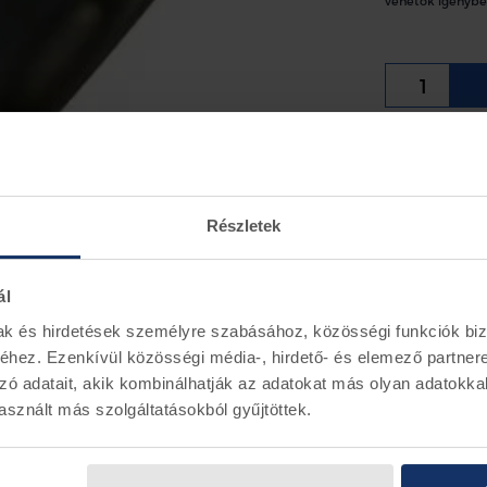
vehetők igénybe
Ford Tourne
gumi.
Részletek
Információ
Ford alkat
ál
mak és hirdetések személyre szabásához, közösségi funkciók biz
hez. Ezenkívül közösségi média-, hirdető- és elemező partner
zó adatait, akik kombinálhatják az adatokat más olyan adatokka
sznált más szolgáltatásokból gyűjtöttek.