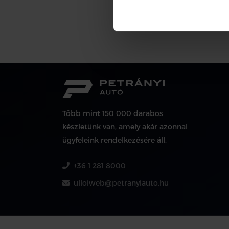
Több mint 150 000 darabos
készletünk van, amely akár azonnal
ügyfeleink rendelkezésére áll.
+36 1 281 8000
ulloiweb@petranyiauto.hu