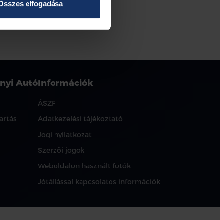
Összes elfogadása
nyi Autó
Információk
ÁSZF
artás
Adatkezelési tájékoztató
Jogi nyilatkozat
Szerzői jogok
Weboldalon használt fotók
Jótállással kapcsolatos információk