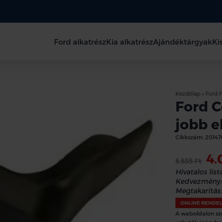
Ford alkatrész
Kia alkatrész
Ajándéktárgyak
Ki
Kezdőlap
»
Ford F
Ford C
jobb e
Cikkszám:
20147
4.
5.535 Ft
Hivatalos lista
Kedvezmény:
Megtakarítás:
ONLINE RENDE
A weboldalon sz