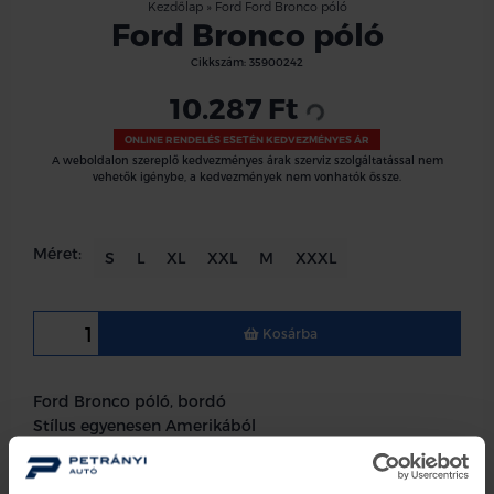
Kezdőlap
»
Ford Ford Bronco póló
Ford Bronco póló
Cikkszám:
35900242
Loading...
10.287 Ft
ONLINE RENDELÉS ESETÉN KEDVEZMÉNYES ÁR
A weboldalon szereplő kedvezményes árak szerviz szolgáltatással nem
vehetők igénybe, a kedvezmények nem vonhatók össze.
Méret:
S
L
XL
XXL
M
XXXL
Kosárba
Ford Bronco póló, bordó
Stílus egyenesen Amerikából