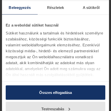
Információk
Készletinformáció
Beleegyezés
Részletek
A sütikről
A kollekció legnépszerubb darabja a póló. Stílust és
presztízst kölcsönöz. A Ford Bronco kollekciónak
három, ismert bronco színu – világoskék, sötétvörös és
Ez a weboldal sütiket használ
mustársárga – pólója van. A színek a figyelem
Sütiket használunk a tartalmak és hirdetések személyre
középpontjába állítják, és a három különbözo Ford
szabásához, közösségi funkciók biztosításához,
Bronco logó csak túltesz mindenen. Abszolút kötelezo
és gyujtheto tárgyak valódi rajongók számára! Anyag:
valamint weboldalforgalmunk elemzéséhez. Ezenkívül
100 % pamut
közösségi média-, hirdető- és elemező partnereinkkel
megosztjuk az Ön weboldalhasználatra vonatkozó
adatait, akik kombinálhatják az adatokat más olyan
adatokkal, amelyeket Ön adott meg számukra vagy az
Vissza az előző oldalra
Ön által használt más szolgáltatásokból gyűjtöttek.
Összes elfogadása
Testreszabás