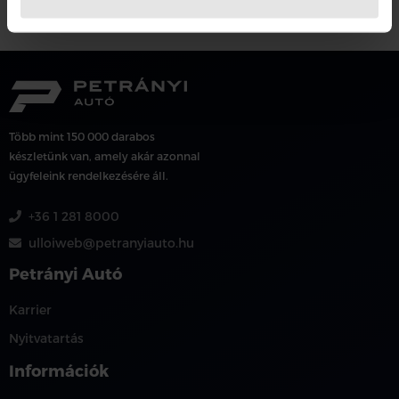
Több mint 150 000 darabos
készletünk van, amely akár azonnal
ügyfeleink rendelkezésére áll.
+36 1 281 8000
ulloiweb@petranyiauto.hu
Petrányi Autó
Karrier
Nyitvatartás
Információk