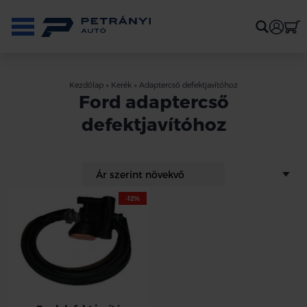
Kezdőlap
»
Kerék
»
Adaptercső defektjavítóhoz
Ford adaptercső
defektjavítóhoz
-12%