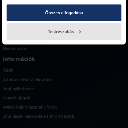
+36 1 281 8000
Összes elfogadása
ulloiweb@petranyiauto.hu
Petrányi Autó
Testreszabás
Karrier
Nyitvatartás
Információk
ÁSZF
Adatkezelési tájékoztató
Jogi nyilatkozat
Szerzői jogok
Weboldalon használt fotók
Jótállással kapcsolatos információk