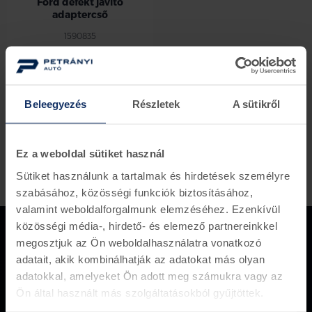
Ford defekt javító
adaptercső
1590835
beérkezés 6-8 nap
13.557 Ft
11.930 Ft
termék / oldal
Beleegyezés
Részletek
A sütikről
Ez a weboldal sütiket használ
Sütiket használunk a tartalmak és hirdetések személyre
szabásához, közösségi funkciók biztosításához,
valamint weboldalforgalmunk elemzéséhez. Ezenkívül
közösségi média-, hirdető- és elemező partnereinkkel
megosztjuk az Ön weboldalhasználatra vonatkozó
adatait, akik kombinálhatják az adatokat más olyan
Több mint 150 000 darabos
adatokkal, amelyeket Ön adott meg számukra vagy az
készletünk van, amely akár azonnal
Ön által használt más szolgáltatásokból gyűjtöttek.
ügyfeleink rendelkezésére áll.