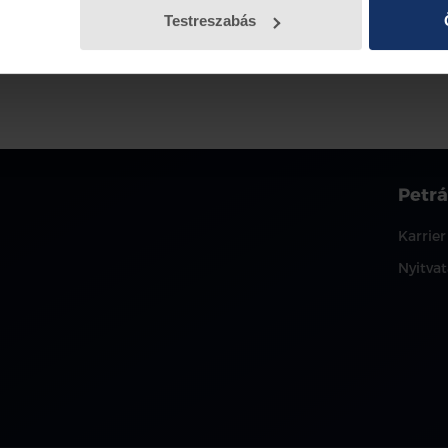
Testreszabás
Petrá
Karrier
Nyitvat