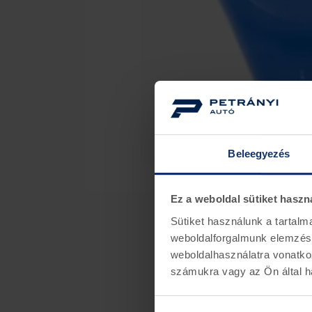
Beleegyezés
Ez a weboldal sütiket haszn
Sütiket használunk a tartal
weboldalforgalmunk elemzésé
weboldalhasználatra vonatko
számukra vagy az Ön által ha