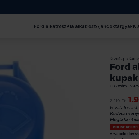
Ford alkatrész
Kia alkatrész
Ajándéktárgyak
Ki
Kezdőlap
»
Kaross
Ford a
kupak
Cikkszám:
13812
1.
2.219 Ft
Hivatalos lista
Kedvezmény:
Megtakarítás:
ONLINE RENDE
A weboldalon sz