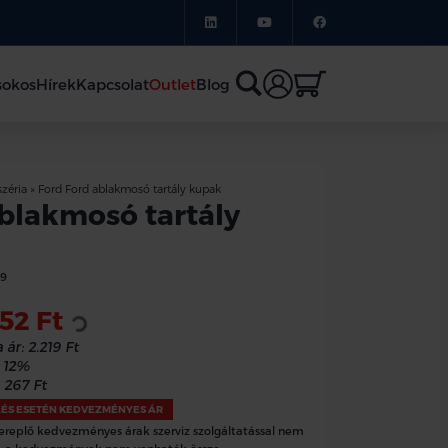
sokos
Hírek
Kapcsolat
Outlet
Blog
zéria
»
Ford Ford ablakmosó tartály kupak
blakmosó tartály
Loading...
59
952 Ft
 ár:
2.219 Ft
12%
267 Ft
LÉS ESETÉN KEDVEZMÉNYES ÁR
ereplő kedvezményes árak szerviz szolgáltatással nem