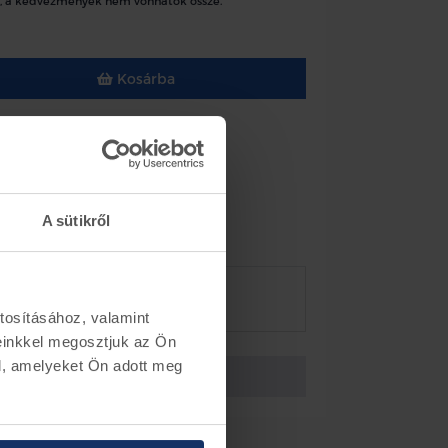
, a kedvezmények nem vonhatók össze.
Kosárba
osó tartály kupak
/ Galaxy 2006-2015
o 2007-2014
A sütikről
k
Készletinformáció
ész szám 6M21-17632-AA
tosításához, valamint
einkkel megosztjuk az Ön
l, amelyeket Ön adott meg
Vissza az előző oldalra