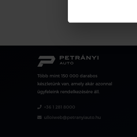
Több mint 150 000 darabos
készletünk van, amely akár azonnal
ügyfeleink rendelkezésére áll.
+36 1 281 8000
ulloiweb@petranyiauto.hu