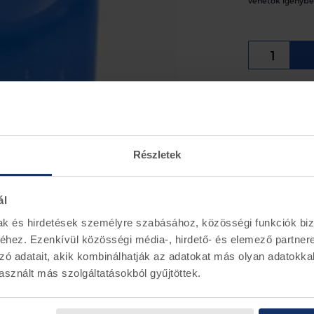
vehetők igénybe
Ford ablakm
Ford S-max 
Ford Monde
Részletek
Információ
ál
Ford alkatr
mak és hirdetések személyre szabásához, közösségi funkciók biz
hez. Ezenkívül közösségi média-, hirdető- és elemező partner
zó adatait, akik kombinálhatják az adatokat más olyan adatokka
sznált más szolgáltatásokból gyűjtöttek.