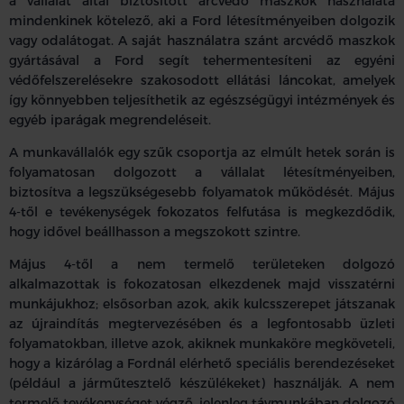
a vállalat által biztosított arcvédő maszkok használata
mindenkinek kötelező, aki a Ford létesítményeiben dolgozik
vagy odalátogat. A saját használatra szánt arcvédő maszkok
gyártásával a Ford segít tehermentesíteni az egyéni
védőfelszerelésekre szakosodott ellátási láncokat, amelyek
így könnyebben teljesíthetik az egészségügyi intézmények és
egyéb iparágak megrendeléseit.
A munkavállalók egy szűk csoportja az elmúlt hetek során is
folyamatosan dolgozott a vállalat létesítményeiben,
biztosítva a legszükségesebb folyamatok működését. Május
4-től e tevékenységek fokozatos felfutása is megkezdődik,
hogy idővel beállhasson a megszokott szintre.
Május 4-től a nem termelő területeken dolgozó
alkalmazottak is fokozatosan elkezdenek majd visszatérni
munkájukhoz; elsősorban azok, akik kulcsszerepet játszanak
az újraindítás megtervezésében és a legfontosabb üzleti
folyamatokban, illetve azok, akiknek munkaköre megköveteli,
hogy a kizárólag a Fordnál elérhető speciális berendezéseket
(például a járműtesztelő készülékeket) használják. A nem
termelő tevékenységet végző, jelenleg távmunkában dolgozó