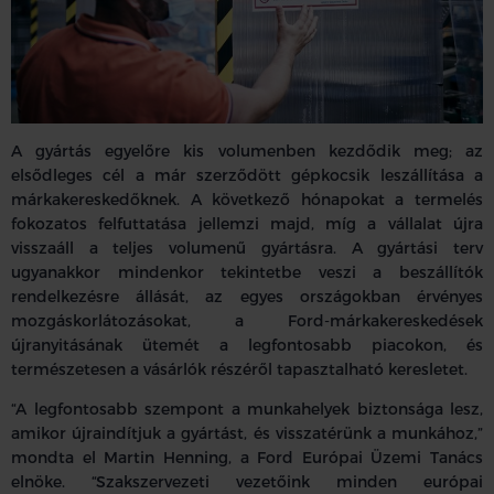
A gyártás egyelőre kis volumenben kezdődik meg; az
elsődleges cél a már szerződött gépkocsik leszállítása a
márkakereskedőknek. A következő hónapokat a termelés
fokozatos felfuttatása jellemzi majd, míg a vállalat újra
visszaáll a teljes volumenű gyártásra. A gyártási terv
ugyanakkor mindenkor tekintetbe veszi a beszállítók
rendelkezésre állását, az egyes országokban érvényes
mozgáskorlátozásokat, a Ford-márkakereskedések
újranyitásának ütemét a legfontosabb piacokon, és
természetesen a vásárlók részéről tapasztalható keresletet.
“A legfontosabb szempont a munkahelyek biztonsága lesz,
amikor újraindítjuk a gyártást, és visszatérünk a munkához,”
mondta el Martin Henning, a Ford Európai Üzemi Tanács
elnöke. “Szakszervezeti vezetőink minden európai