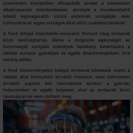
üzemünkre kiterjedően elfogadták azokat a kötelezően
alkalmazandó intézkedéseket, amelyek a munkavállalók
lehető legmagasabb szintű védelmét szolgálják, akár
túlmutatva az egyes országok által előírt szabályozásoknál.”
A Ford átfogó intézkedés-sorozatot honosít meg emberek
közti távolságtartás, illetve a dolgozók egészségét és
biztonságát szolgáló szabályok hatékony betartására a
vállalat európai gyáraiban és egyéb létesítményeiben. Íme
néhány példa:
A Ford létesítményeibe belépő emberek kötelesek viselni a
vállalat által biztosított arcvédő maszkot; ezen túlmenően
arcvédő pajzsot kell használniuk azokon a gyártási
helyszíneken és egyéb helyeken, ahol az emberek közti
távolságtartás nem oldható meg.