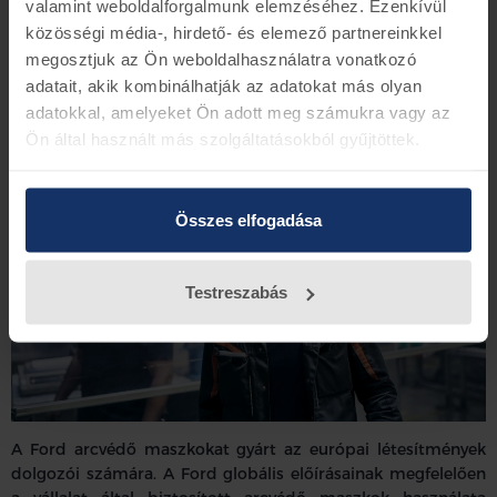
épületekben
valamint weboldalforgalmunk elemzéséhez. Ezenkívül
közösségi média-, hirdető- és elemező partnereinkkel
Emellett a vállalat minden, a munkába visszatérő
megosztjuk az Ön weboldalhasználatra vonatkozó
alkalmazott számára személyes “védőcsomagot” biztosít. A
adatait, akik kombinálhatják az adatokat más olyan
csomag egyszer használatos arcvédő maszkokat, többször
adatokkal, amelyeket Ön adott meg számukra vagy az
használható lázmérőt és egyéb higiéniai eszközöket
Ön által használt más szolgáltatásokból gyűjtöttek.
tartalmaz.
Összes elfogadása
Testreszabás
A Ford arcvédő maszkokat gyárt az európai létesítmények
dolgozói számára. A Ford globális előírásainak megfelelően