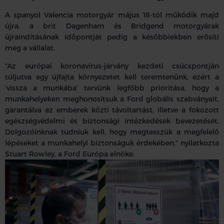
A spanyol Valencia motorgyár május 18-tól működik majd
újra, a brit Dagenham és Bridgend motorgyárak
újraindításának időpontját pedig a későbbiekben erősíti
meg a vállalat.
“Az európai koronavírus-járvány kezdeti csúcspontján
túljutva egy újfajta környezetet kell teremtenünk, ezért a
‘vissza a munkába’ tervünk legfőbb prioritása, hogy a
munkahelyeken meghonosítsuk a Ford globális szabványait,
garantálva az emberek közti távoltartást, illetve a fokozott
egészségvédelmi és biztonsági intézkedések bevezetését.
Dolgozóinknak tudniuk kell, hogy megtesszük a megfelelő
lépéseket a munkahelyi biztonságuk érdekében,” nyilatkozta
Stuart Rowley, a Ford Európa elnöke.