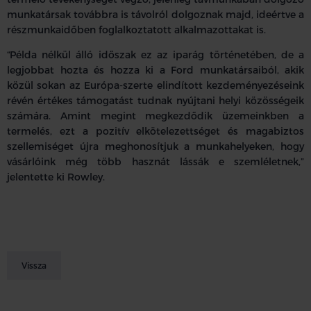
munkatársak továbbra is távolról dolgoznak majd, ideértve a
részmunkaidőben foglalkoztatott alkalmazottakat is.
“Példa nélkül álló időszak ez az iparág történetében, de a
legjobbat hozta és hozza ki a Ford munkatársaiból, akik
közül sokan az Európa-szerte elindított kezdeményezéseink
révén értékes támogatást tudnak nyújtani helyi közösségeik
számára. Amint megint megkezdődik üzemeinkben a
termelés, ezt a pozitív elkötelezettséget és magabiztos
szellemiséget újra meghonosítjuk a munkahelyeken, hogy
vásárlóink még több hasznát lássák e szemléletnek,”
jelentette ki Rowley.
Vissza