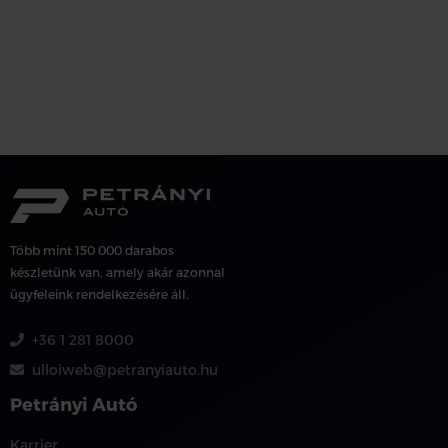
Több mint 150 000 darabos
készletünk van, amely akár azonnal
ügyfeleink rendelkezésére áll.
+36 1 281 8000
ulloiweb@petranyiauto.hu
Petrányi Autó
Karrier